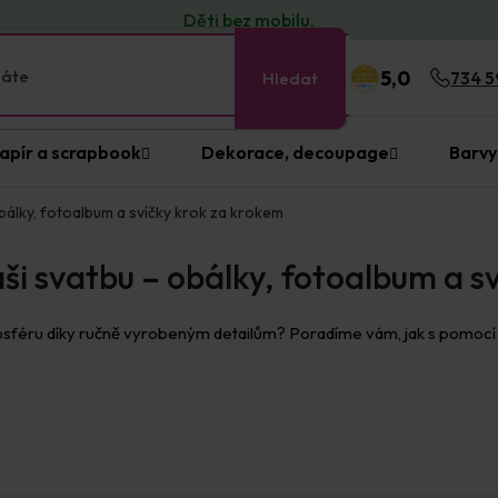
Děti bez
mobilu
.
5,0
Hledat
734 5
apír a scrapbook
Dekorace, decoupage
Barvy
obálky, fotoalbum a svíčky krok za krokem
aši svatbu – obálky, fotoalbum a s
sféru díky ručně vyrobeným detailům? Poradíme vám, jak s pomocí Bi