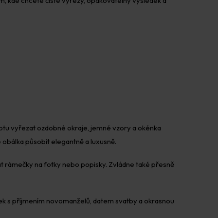
tam, kde chcete čisté výřezy, opakovatelný výsledek a
otu vyřezat ozdobné okraje, jemné vzory a okénka
 obálka působit elegantně a luxusně.
at rámečky na fotky nebo popisky. Zvládne také přesně
tiček s příjmením novomanželů, datem svatby a okrasnou