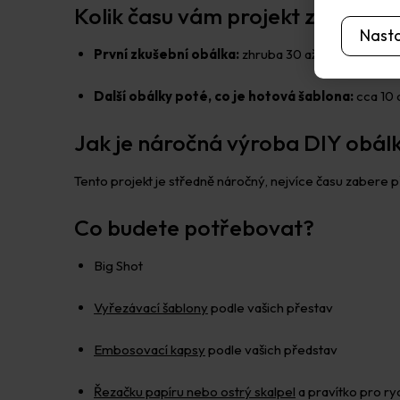
Kolik času vám projekt zabere?
Nast
První zkušební obálka:
zhruba 30 až 60 minut
Další obálky poté, co je hotová šablona:
cca 10 
Jak je náročná výroba DIY obál
Tento projekt je středně náročný, nejvíce času zabere 
Co budete potřebovat?
Big Shot
Vyřezávací šablony
podle vašich přestav
Embosovací kapsy
podle vašich představ
Řezačku papíru nebo ostrý skalpel
a pravítko pro r