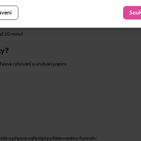
avení
Souh
až 20 minut
ky?
přesné rýhování a ohýbání papíru.
ychlé a přesné nařezání požadovaného formátu