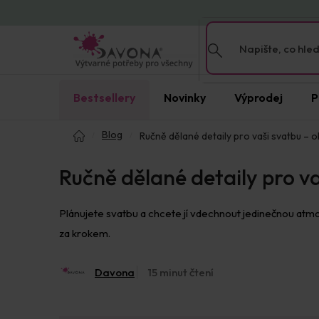
Přejít
na
obsah
Bestsellery
Novinky
Výprodej
P
Domů
Blog
Ručně dělané detaily pro vaši svatbu – 
Ručně dělané detaily pro v
Plánujete svatbu a chcete jí vdechnout jedinečnou atmo
za krokem.
Davona
15 minut čtení