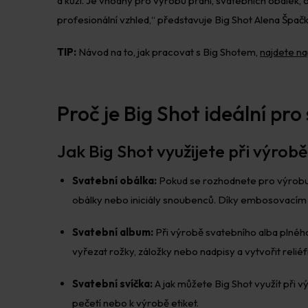
a kůži. Je vhodný pro výrobu přání, svatebních obálek, 
profesionální vzhled,“
představuje Big Shot Alena Špačk
TIP:
Návod na to, jak pracovat s Big Shotem,
najdete na
Proč je Big Shot ideální pr
Jak Big Shot využijete při výrob
Svatební obálka:
Pokud se rozhodnete pro výrobu
obálky nebo iniciály snoubenců. Díky embosovacím k
Svatební album:
Při výrobě svatebního alba plnéh
vyřezat rožky, záložky nebo nadpisy a vytvořit reliéfní
Svatební svíčka:
A jak můžete Big Shot využít při 
pečetí nebo k výrobě etiket.