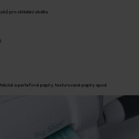
ybů pro skládání obálky
)
alické a perleťové papíry, texturované papíry apod.