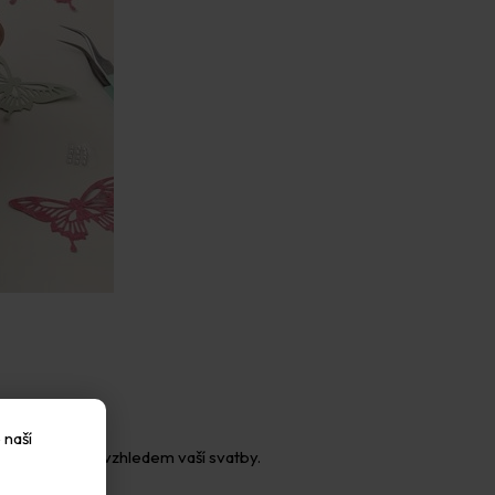
 naší
dit s celkovým vzhledem vaší svatby.