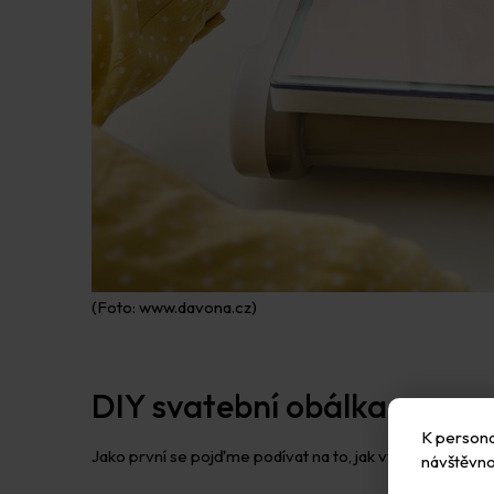
(Foto: www.davona.cz)
DIY svatební obálka
K personal
Jako první se pojďme podívat na to, jak vyrobit nezaměn
návštěvno