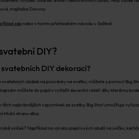
oznámení, fotoalb, visaček, etiket i dekorativních obalů, tedy všude 
ová, majitelka Davony.
příklad zde
nebo v tomto přehledném návodu v češtině.
o svatební DIY?
ě svatebních DIY dekorací?
 svatebních obálek na pozvánky na svatbu, můžete s pomocí Big Sh
apsám můžete do papíru vytlačit decentní reliéf, díky kterému bude
o těch nejkrásnějších vzpomínek ze svatby Big Shot umožňuje vyřez
 titulní stranu alba.
výrobě svíček? Například na výrobu papírových obalů na svíčku, kar