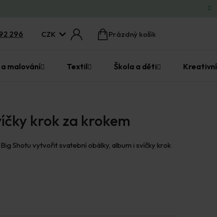
CZK
92 296
Prázdný košík
Nákupní
košík
 a malování
Textil
Škola a děti
Kreativní
víčky krok za krokem
g Shotu vytvořit svatební obálky, album i svíčky krok