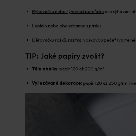
Rýhovačku nebo rýhovací pomůcku
pro rýhování oh
Lepidlo nebo oboustrannou pásku
Děrovačku rožků
,
razítka
,
voskovou pečeť
(volitelné
TIP: Jaké papíry zvolit?
Tělo obálky:
papír 120 až 200 g/m²
Vyřezávané dekorace:
papír 120 až 250 g/m², met