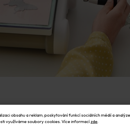
izaci obsahu a reklam, poskytování funkcí sociálních médií a analýze
itelné svatební obálky, které okouzlí vaše svatební hosty a budou la
sti využíváme soubory cookies. Více informací
zde
.