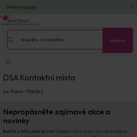
Přejít
Děti bez
mobilu
.
na
obsah
Hledat
Domů
DSA Kontaktní místo
[w-form-TRA3K]
Z
Nepropásněte zajímavé akce a
á
p
novinky
a
t
Buďte u toho jako první!
Zadejte svůj e-mail a my vám pošleme