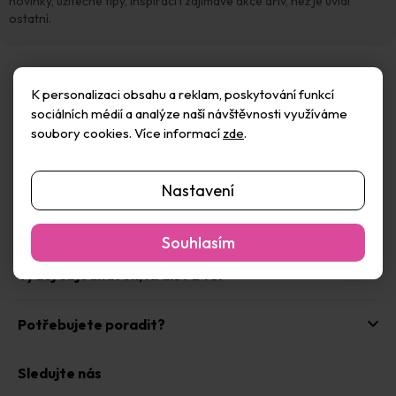
í
novinky, užitečné tipy, inspiraci i zajímavé akce dřív, než je uvidí
ostatní.
Zákaznický servis
K personalizaci obsahu a reklam, poskytování funkcí
sociálních médií a analýze naší návštěvnosti využíváme
O nás
soubory cookies. Více informací
zde
.
Poradíme vám
Nastavení
Naše prodejna,
Praha 7
Souhlasím
Výdej objednávek,
Králův Dvůr
Potřebujete poradit?
Sledujte nás