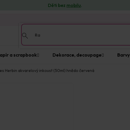
Děti bez
mobilu
.
apír a scrapbook
Dekorace, decoupage
Barvy
es Herbin akvarelový inkoust (50ml) hnědo červená