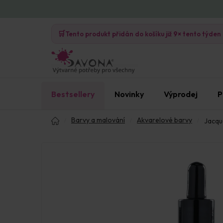
Přejít
na
🛒
obsah
Tento produkt přidán do košíku již
9×
tento týden
Bestsellery
Novinky
Výprodej
P
Domů
Barvy a malování
Akvarelové barvy
Jacqu