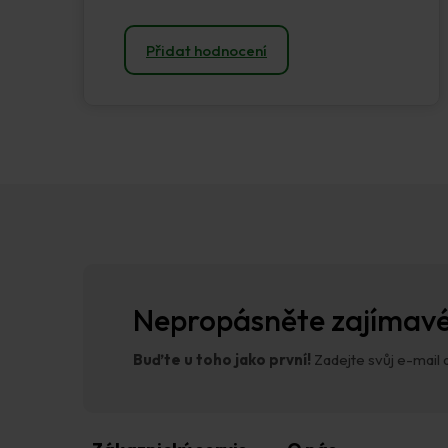
Přidat hodnocení
Z
á
p
a
t
í
Nepropásněte zajímavé
Buďte u toho jako první!
Zadejte svůj e-mail a