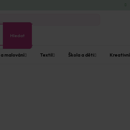
Hledat
 a malování
Textil
Škola a děti
Kreativní