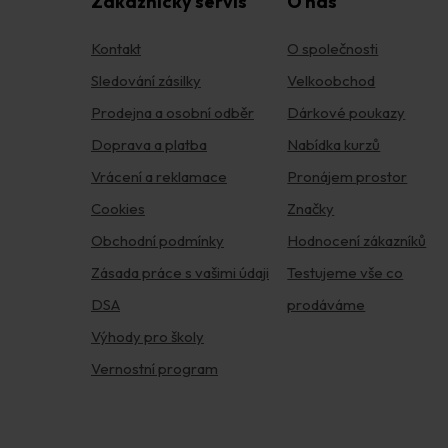
Zákaznický servis
O nás
Kontakt
O společnosti
Sledování zásilky
Velkoobchod
Prodejna a osobní odběr
Dárkové poukazy
Doprava a platba
Nabídka kurzů
Vrácení a reklamace
Pronájem prostor
Cookies
Značky
Obchodní podmínky
Hodnocení zákazníků
Zásada práce s vašimi údaji
Testujeme vše co
DSA
prodáváme
Výhody pro školy
Vernostní program