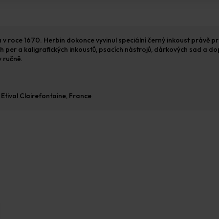
na v roce 1670. Herbin dokonce vyvinul speciální černý inkoust právě 
h per a kaligrafických inkoustů, psacích nástrojů, dárkových sad a do
y ručně.
Etival Clairefontaine, France