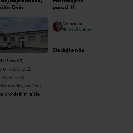
dej objednávek,
Potřebujete
álův Dvůr
poradit?
Veronika
Právě online
Sledujte nás
d Hájem 97,
7 01 Králův Dvůr
–Pá, 6–14:30
, Ne a svátky zavřeno.
ce o výdejním místě