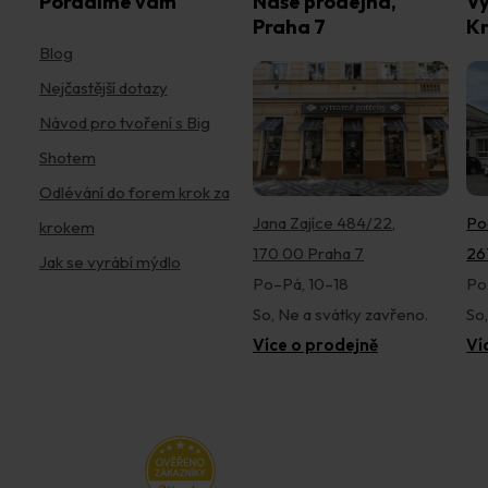
Poradíme vám
Naše prodejna,
Vý
Praha 7
Kr
Blog
Nejčastější dotazy
Návod pro tvoření s Big
Shotem
Odlévání do forem krok za
Jana Zajíce 484/22,
Po
krokem
170 00 Praha 7
26
Jak se vyrábí mýdlo
Po–Pá, 10–18
Po
So, Ne a svátky zavřeno.
So
Více o prodejně
Ví