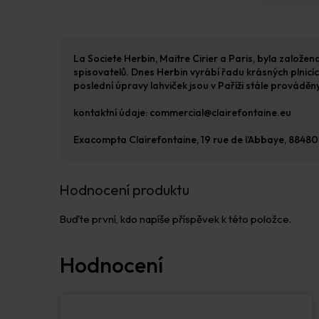
La Societe Herbin, Maitre Cirier a Paris, byla založe
spisovatelů. Dnes Herbin vyrábí řadu krásných plnicíc
poslední úpravy lahviček jsou v Paříži stále prováděn
kontaktní údaje: commercial@clairefontaine.eu
Exacompta Clairefontaine, 19 rue de l’Abbaye, 88480 
Hodnocení produktu
Buďte první, kdo napíše příspěvek k této položce.