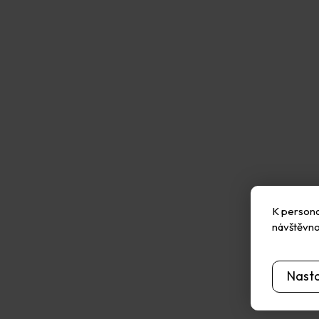
K personal
návštěvno
Nast