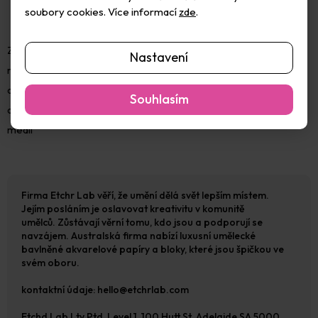
soubory cookies. Více informací
zde
.
Za tepla lisovaný papír má jemnozrnný hladký povrch téměř bez
Nastavení
reliéfu. Je ideální pro velké rovnoměrné rozmývání jedné nebo
dvou barev, kreslení pery a inkoustem a pro malování jemných
Souhlasím
detailů. Hladký povrch usnadňuje kreslení a stínování suchými
médii
Firma Etchr Lab věří, že umění dělá svět lepším místem.
Jejím posláním je oslavovat kreativitu v komunitě
umělců. Zůstávají věrní tomu, kdo jsou a podporují se
navzájem. Australská firma nabízí luxusní umělecké
bavlněné akvarelové papíry a bloky, které jsou špičkou ve
svém oboru.
kontaktní údaje: hello@etchrlab.com
Etchd Lab Lty Ptd, Level 1, 100 Hutt St, Adelaide SA 5000,