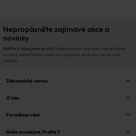
Z
Nepropásněte zajímavé akce a
á
p
novinky
a
t
Buďte u toho jako první!
Zadejte svůj e-mail a my vám pošleme
í
novinky, užitečné tipy, inspiraci i zajímavé akce dřív, než je uvidí
ostatní.
Zákaznický servis
O nás
Poradíme vám
Naše prodejna,
Praha 7