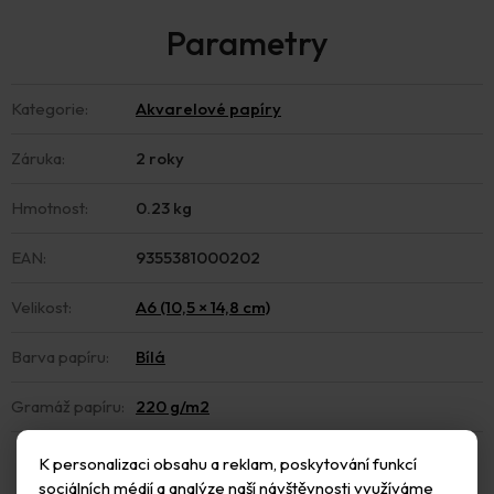
Kategorie
:
Akvarelové papíry
Záruka
:
2 roky
Hmotnost
:
0.23 kg
EAN
:
9355381000202
Velikost
:
A6 (10,5 × 14,8 cm)
Barva papíru
:
Bílá
Gramáž papíru
:
220 g/m2
K personalizaci obsahu a reklam, poskytování funkcí
sociálních médií a analýze naší návštěvnosti využíváme