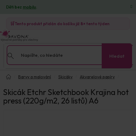
Přejít
Děti bez
mobilu
.
na
obsah
🛒
Tento produkt přidán do košíku již
8×
tento týden
Hledat
Domů
Barvy a malování
Skicáky
Akvarelové papíry
Skicák Etchr Sketchbook Krajina hot
press (220g/m2, 26 listů) A6