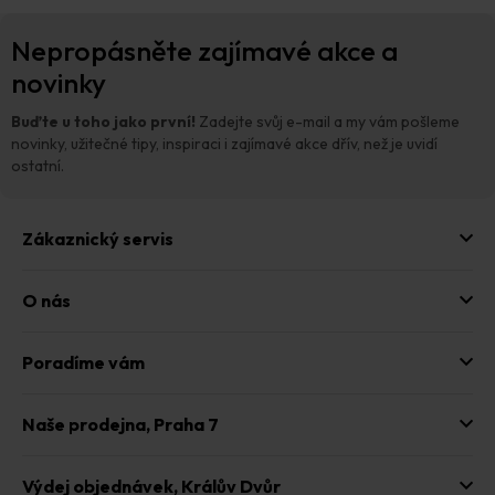
Z
Nepropásněte zajímavé akce a
á
p
novinky
a
t
Buďte u toho jako první!
Zadejte svůj e-mail a my vám pošleme
í
novinky, užitečné tipy, inspiraci i zajímavé akce dřív, než je uvidí
ostatní.
Zákaznický servis
O nás
Poradíme vám
Naše prodejna,
Praha 7
Výdej objednávek,
Králův Dvůr