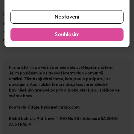
Papír lisovaný za studena má mírně strukturovaný povrch. Jedná
Nastavení
se o papír, který je nejčastěji používaný na akvarel, protože je
vhodný k použití nejen velkých ploch s vodou, ale také pro velké
Souhlasím
množství detailů, které lze při malbě vytvořit. Texturovaný
Firma Etchr Lab věří, že umění dělá svět lepším místem.
Jejím posláním je oslavovat kreativitu v komunitě
umělců. Zůstávají věrní tomu, kdo jsou a podporují se
navzájem. Australská firma nabízí luxusní umělecké
bavlněné akvarelové papíry a bloky, které jsou špičkou ve
svém oboru.
kontaktní údaje: hello@etchrlab.com
Etchd Lab Lty Ptd, Level 1, 100 Hutt St, Adelaide SA 5000,
AUSTRALIA