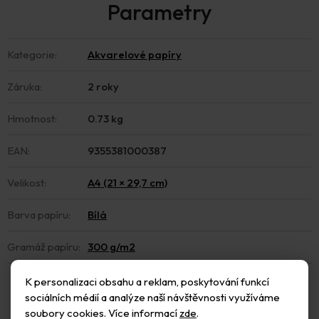
Kategorie
:
Akvarelové papíry
Záruka
:
2 roky
Hmotnost
:
0.73 kg
EAN
:
9355381000387
Velikost
:
A4 (21 × 29,7 cm)
Barva papíru
:
Bílá
Gramáž papíru
:
300 g/m2
K personalizaci obsahu a reklam, poskytování funkcí
sociálních médií a analýze naší návštěvnosti využíváme
soubory cookies. Více informací
zde
.