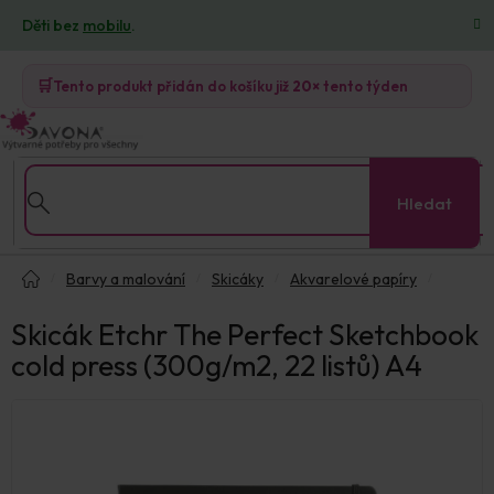
Přejít
Děti bez
mobilu
.
na
obsah
🛒
Tento produkt přidán do košíku již
20×
tento týden
Hledat
Domů
Barvy a malování
Skicáky
Akvarelové papíry
Skicák Etchr The Perfect Sketchbook
cold press (300g/m2, 22 listů) A4