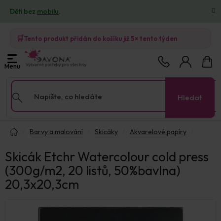
Přejít
Děti bez
mobilu
.
na
obsah
🛒
Tento produkt přidán do košíku již
5×
tento týden
Nákup
košík
Hledat
Domů
Barvy a malování
Skicáky
Akvarelové papíry
Skicák Etchr Watercolour cold press
(300g/m2, 20 listů, 50%bavlna)
20,3x20,3cm