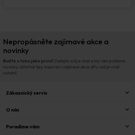
Z
Nepropásněte zajímavé akce a
á
p
novinky
a
t
Buďte u toho jako první!
Zadejte svůj e-mail a my vám pošleme
í
novinky, užitečné tipy, inspiraci i zajímavé akce dřív, než je uvidí
ostatní.
Zákaznický servis
O nás
Poradíme vám