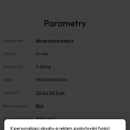
Kategorie
:
Akvarelové papíry
Záruka
:
2 roky
Hmotnost
:
0.28 kg
EAN
:
9355381000516
Velikost
:
20,3 x 20,3 cm
Barva papíru
:
Bílá
Gramáž papíru
:
300 g/m2
K personalizaci obsahu a reklam, poskytování funkcí