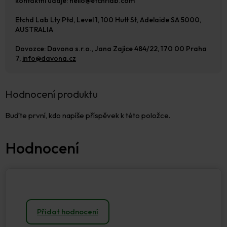
kontaktní údaje: hello@etchrlab.com
Etchd Lab Lty Ptd, Level 1, 100 Hutt St, Adelaide SA 5000,
AUSTRALIA
Dovozce: Davona s.r.o., Jana Zajíce 484/22, 170 00 Praha
7,
info@davona.cz
Hodnocení produktu
Buďte první, kdo napíše příspěvek k této položce.
Přidat hodnocení