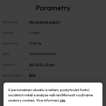
Kategorie
:
Akvarelové papíry
Záruka
:
2 roky
Hmotnost
:
0.36 kg
EAN
:
3148950060099
Velikost
:
A5 (14,8 × 21 cm)
Barva papíru
:
Bílá
Gramáž papíru
:
200 g/m2
K personalizaci obsahu a reklam, poskytování funkcí
sociálních médií a analýze naší návštěvnosti využíváme
soubory cookies. Více informací
zde
.