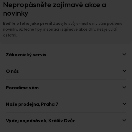
Nepropásněte zajímavé akce a
á
p
novinky
a
t
Buďte u toho jako první!
Zadejte svůj e-mail a my vám pošleme
í
novinky, užitečné tipy, inspiraci i zajímavé akce dřív, než je uvidí
ostatní.
Zákaznický servis
O nás
Poradíme vám
Naše prodejna,
Praha 7
Výdej objednávek,
Králův Dvůr