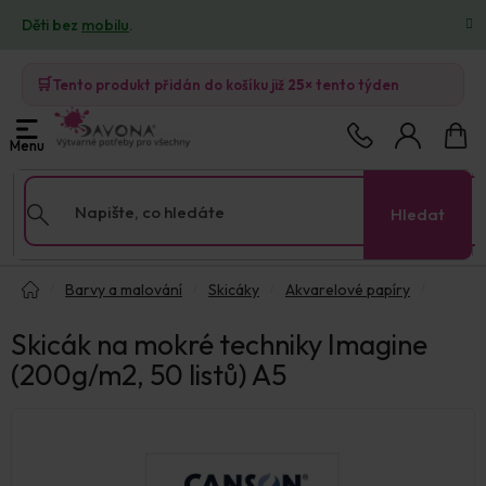
Přejít
Děti bez
mobilu
.
na
obsah
🛒
Tento produkt přidán do košíku již
25×
tento týden
Nákup
košík
Hledat
Domů
Barvy a malování
Skicáky
Akvarelové papíry
Skicák na mokré techniky Imagine
(200g/m2, 50 listů) A5