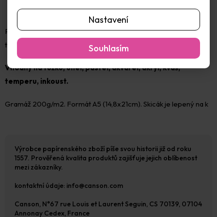
Nastavení
Papír ideální pro suché i mokré techniky. Skvělý na akvarelové
techniky a mixed média.
Souhlasím
Vhodný na tužku, uhel, pastel, akvarel, akryl, kvaš,
temperu, inkoust.
Gramáž 200g/m2. Formát A5 (14,8x21cm). Skicák je lepený na k
Výrobce papírenského zboží píše svou historii již od roku
1557. Prověřená kvalita produktů zajišťuje jejich oblíbenost
mezi zákazníky.
kontaktní údaje: info@canson.com
Canson, N°67 rue Louis et Laurent Seguin, CS 70139, 07104
Annonay Cedex, France