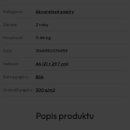
Kategorie
:
Akvarelové papíry
Záruka
:
2 roky
Hmotnost
:
0.64 kg
EAN
:
3148950074959
Velikost
:
A4 (21 × 29,7 cm)
Barva papíru
:
Bílá
Gramáž papíru
:
300 g/m2