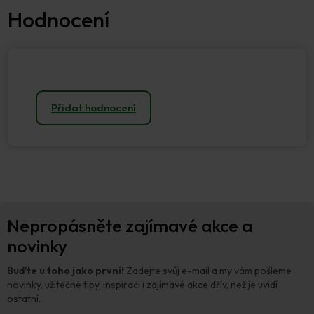
Přidat hodnocení
Z
Nepropásněte zajímavé akce a
á
p
novinky
a
t
Buďte u toho jako první!
Zadejte svůj e-mail a my vám pošleme
í
novinky, užitečné tipy, inspiraci i zajímavé akce dřív, než je uvidí
ostatní.