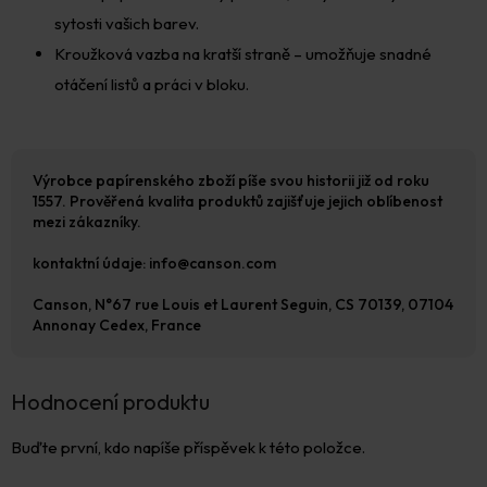
sytosti vašich barev.
Kroužková vazba na kratší straně – umožňuje snadné
otáčení listů a práci v bloku.
Výrobce papírenského zboží píše svou historii již od roku
1557. Prověřená kvalita produktů zajišťuje jejich oblíbenost
mezi zákazníky.
kontaktní údaje: info@canson.com
Canson, N°67 rue Louis et Laurent Seguin, CS 70139, 07104
Annonay Cedex, France
Hodnocení produktu
Buďte první, kdo napíše příspěvek k této položce.