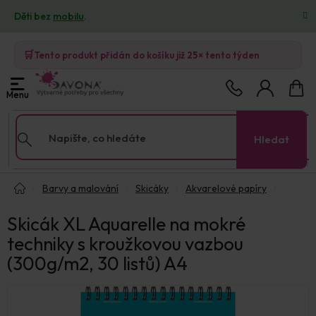
Přejít
Děti bez
mobilu
.
na
obsah
🛒
Tento produkt přidán do košíku již
25×
tento týden
Nákup
košík
Hledat
Domů
Barvy a malování
Skicáky
Akvarelové papíry
Skicák XL Aquarelle na mokré
techniky s kroužkovou vazbou
(300g/m2, 30 listů) A4