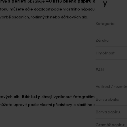
vě s perletí
obsahuje
40 listů bílého papíru o
artonu můžete dále dozdobit podle vlastního nápadu.
ři tvorbě osobních, rodinných nebo dárkových alb.
Kategorie
:
Záruka
:
Hmotnost
:
EAN
:
Velikost / rozmě
kových alb.
Bílé listy
dávají vyniknout fotografiím,
Barva obalu
:
ůžete upravit podle vlastní představy a sladit ho s
Barva papíru
:
Gramáž papíru
: