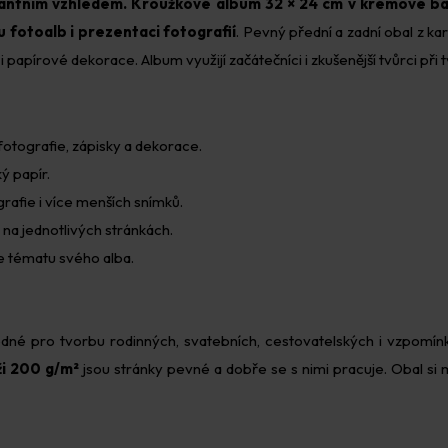
gantním vzhledem.
Kroužkové album 32 × 24 cm v krémové bar
 fotoalb i prezentaci fotografií
. Pevný přední a zadní obal z k
 i papírové dekorace. Album využijí začátečníci i zkušenější tvůrci p
otografie, zápisky a dekorace.
ý papír.
grafie i více menších snímků.
 na jednotlivých stránkách.
 tématu svého alba.
dné pro tvorbu rodinných, svatebních, cestovatelských i vzpomín
i 200 g/m²
jsou stránky pevné a dobře se s nimi pracuje. Obal si m