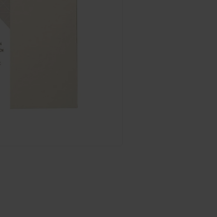
Prodejna Praha
Scrapboo
Samolepic
fotky tra
ks
Gelové p
Krause s
metalick