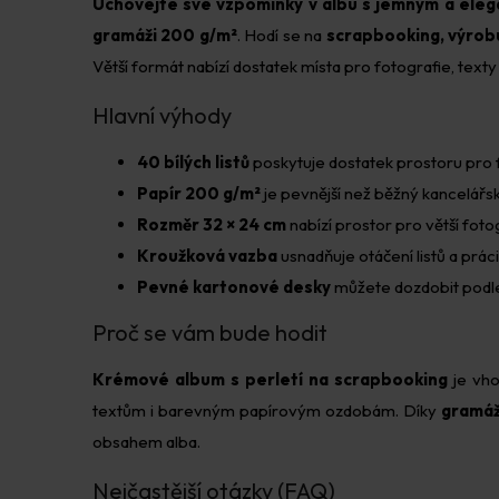
Uchovejte své vzpomínky v albu s jemným a ele
gramáži 200 g/m²
. Hodí se na
scrapbooking, výrobu
Větší formát nabízí dostatek místa pro fotografie, texty
Hlavní výhody
40 bílých listů
poskytuje dostatek prostoru pro f
Papír 200 g/m²
je pevnější než běžný kancelářsk
Rozměr 32 × 24 cm
nabízí prostor pro větší foto
Kroužková vazba
usnadňuje otáčení listů a práci
Pevné kartonové desky
můžete dozdobit podle
Proč se vám bude hodit
Krémové album s perletí na scrapbooking
je vho
textům i barevným papírovým ozdobám. Díky
gramáž
obsahem alba.
Nejčastější otázky (FAQ)