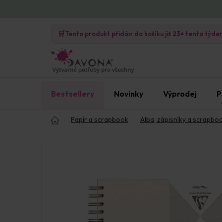
Přejít
na
🛒
obsah
Tento produkt přidán do košíku již
23×
tento týde
Bestsellery
Novinky
Výprodej
P
Domů
Papír a scrapbook
Alba, zápisníky a scrapbo