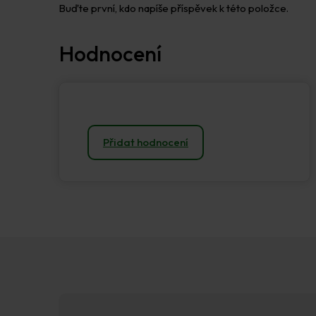
Buďte první, kdo napíše příspěvek k této položce.
Přidat hodnocení
Z
á
p
a
t