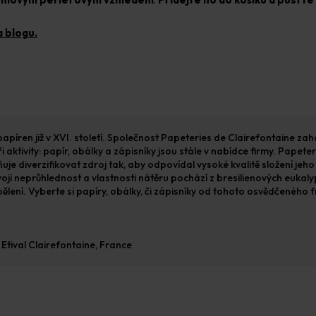
 blogu.
píren již v XVI. století. Společnost Papeteries de Clairefontaine zahá
aktivity: papír, obálky a zápisníky jsou stále v nabídce firmy. Papet
ňuje diverzifikovat zdroj tak, aby odpovídal vysoké kvalitě složení jeh
voji neprůhlednost a vlastnosti nátěru pochází z bresilienových eukaly
ělení. Vyberte si papíry, obálky, či zápisníky od tohoto osvědčeného
Etival Clairefontaine, France