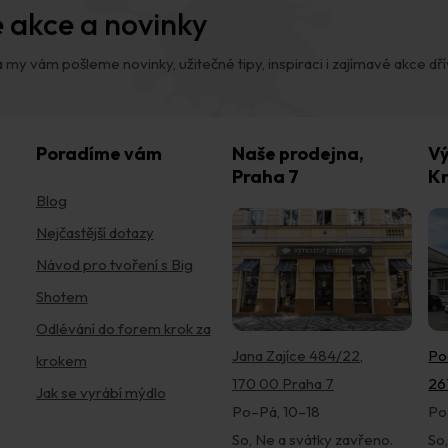
 akce a novinky
 my vám pošleme novinky, užitečné tipy, inspiraci i zajímavé akce dřív,
Poradíme vám
Naše prodejna,
Vý
Praha 7
Kr
Blog
Nejčastější dotazy
Návod pro tvoření s Big
Shotem
Odlévání do forem krok za
Jana Zajíce 484/22,
Po
krokem
170 00 Praha 7
26
Jak se vyrábí mýdlo
Po–Pá, 10–18
Po
So, Ne a svátky zavřeno.
So