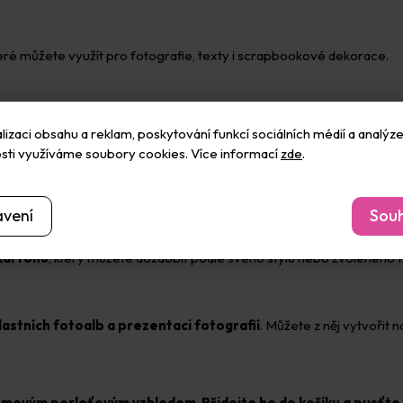
teré můžete využít pro fotografie, texty i scrapbookové dekorace.
jší než běžný papír používaný například v tiskárně.
izaci obsahu a reklam, poskytování funkcí sociálních médií a analýze
sti využíváme soubory cookies. Více informací
zde
.
ánku tak můžete umístit větší fotografii nebo více menších snímků.
avení
Souh
 kartonu
, který můžete dozdobit podle svého stylu nebo zvoleného 
astních fotoalb a prezentaci fotografií
. Můžete z něj vytvořit 
 krémovým perleťovým vzhledem
.
Přidejte ho do košíku a pusťte