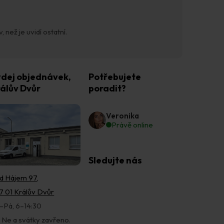
 než je uvidí ostatní.
dej objednávek,
Potřebujete
álův Dvůr
poradit?
Veronika
Právě online
Sledujte nás
d Hájem 97,
7 01 Králův Dvůr
–Pá, 6–14:30
, Ne a svátky zavřeno.