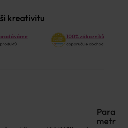
i kreativitu
 prodáváme
100% zákazníků
 produktů
doporučuje obchod