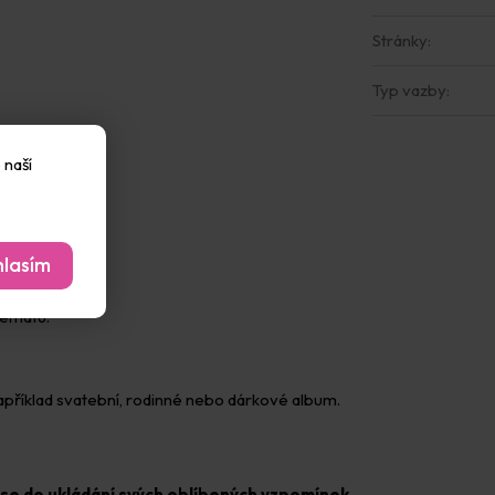
Stránky
:
Typ vazby
:
 naší
lasím
tématu.
například svatební, rodinné nebo dárkové album.
 se do ukládání svých oblíbených vzpomínek.