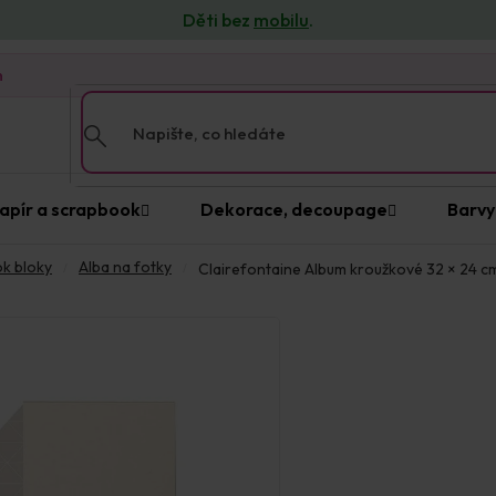
Děti bez
mobilu
.
n
apír a scrapbook
Dekorace, decoupage
Barvy
ok bloky
Alba na fotky
Clairefontaine Album kroužkové 32 × 24 cm 