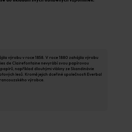
jila výrobu v roce 1858. V roce 1880 zahájila výrobu
eries de Clairefontaine nevyrábí svou papírovou
o papírů, například dlouhými vlákny ze Skandinávie
ptových lesů. Kromě jejich dceřiné společnosti Everbal
 francouzského výrobce.