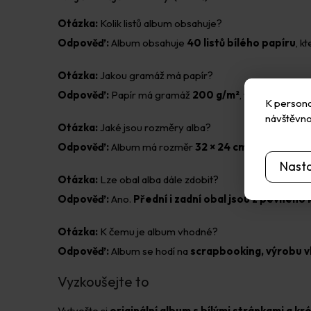
Otázka:
Kolik listů album obsahuje?
Odpověď:
Album obsahuje
40 listů bílého papíru
, k
Otázka:
Jakou gramáž má papír?
Odpověď:
Papír má gramáž
200 g/m²
, takže je pevně
K personal
návštěvno
Otázka:
Jaké jsou rozměry alba?
Odpověď:
Album má rozměr
32 × 24 cm
. Na jednu str
Nast
Otázka:
Lze obal alba dále zdobit?
Odpověď:
Ano.
Přední i zadní obal jsou z pevného
Otázka:
K čemu je album vhodné?
Odpověď:
Album se hodí na
scrapbooking, výrobu vl
Vyzkoušejte to
Vytvořte si
originální album s bílými stránkami a