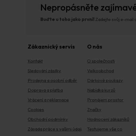
í
Nepropásněte zajímavé
Buďte u toho jako první!
Zadejte svůj e-mail a
Zákaznický servis
O nás
Kontakt
O společnosti
Sledování zásilky
Velkoobchod
Prodejna a osobní odběr
Dárkové poukazy
Doprava a platba
Nabídka kurzů
Vrácení a reklamace
Pronájem prostor
Cookies
Značky
Obchodní podmínky
Hodnocení zákazníků
Zásada práce s vašimi údaji
Testujeme vše co