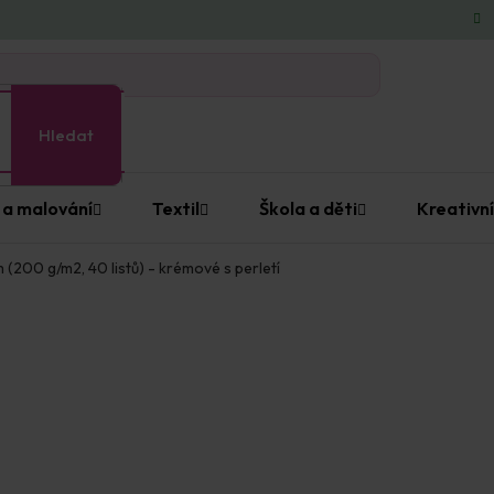
Hledat
 a malování
Textil
Škola a děti
Kreativní
(200 g/m2, 40 listů) - krémové s perletí