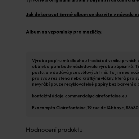
Jak dekorovat černé album se dozvíte v návodu na
Album na vzpomínky pro mazlíčky.
Výroba papíru má dlouhou tradici od vzniku prvních pa
obálek a poté bude následovala výroba zápisníků. Tři 
pastu, ale dodává ji ze světových trhů. To jim neumož
pro svou rezistenci nebo krátkými vlákny, která pro s
nevyrábí pouze recyklovatelné papíry bez barvení a b
kontaktní údaje: commercial@clairefontaine.eu
Exacompta Clairefontaine, 19 rue de l’Abbaye, 88480 
Hodnocení produktu