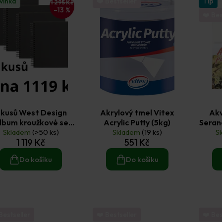
vinka
❤️ Bestseller
Tip
1 295 Kč
–13 %
❤️ Bes
 kusů West Design
Akrylový tmel Vitex
Akv
lbum kroužkové se
Acrylic Putty (5kg)
Seran
hou 30 × 30 cm (200
Skladem
(>50 ks)
Skladem
(19 ks)
S
1 119 Kč
551 Kč
/m2, 42 listů) černé
Do košíku
Do košíku
Bestseller
❤️ Bestseller
❤️ Bes