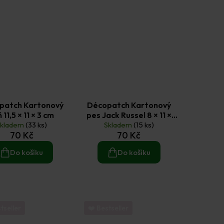
patch Kartonový
Décopatch Kartonový
 11,5 × 11 × 3 cm
pes Jack Russel 8 × 11 ×
Skladem
(33 ks)
Skladem
3,5 cm
(15 ks)
70 Kč
70 Kč
Do košíku
Do košíku
tseller
❤️ Bestseller