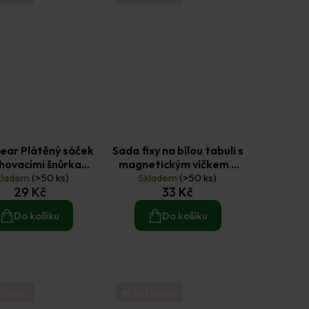
ear Plátěný sáček
Sada fixy na bílou tabuli s
hovacími šnůrkami
magnetickým víčkem -
ural 17 x 20 cm
kladem
(>50 ks)
Skladem
černá (3ks)
(>50 ks)
29 Kč
33 Kč
Do košíku
Do košíku
tseller
❤️ Bestseller