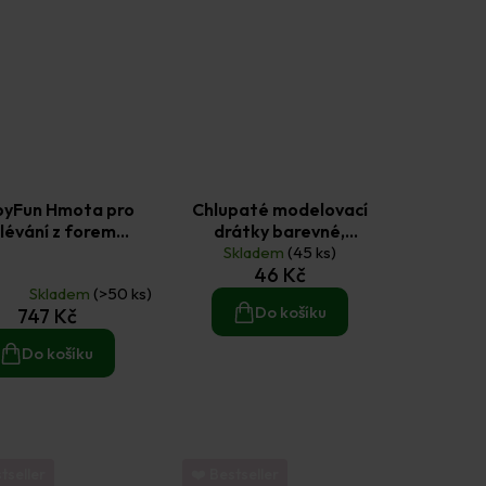
yFun Hmota pro
Chlupaté modelovací
lévání z forem
drátky barevné,
eraflott 5 kg
pruhované (20ks)
Skladem
(45 ks)
né
46 Kč
ení
Skladem
(>50 ks)
u
Do košíku
747 Kč
Do košíku
ek.
tseller
❤️ Bestseller