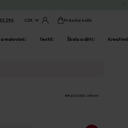
CZK
92 296
Prázdný košík
Nákupní
košík
 a malování
Textil
Škola a děti
Kreativní
44
položek celkem