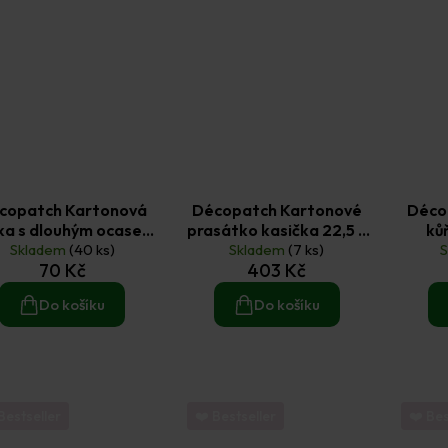
copatch Kartonová
Décopatch Kartonové
Déco
ka s dlouhým ocasem
prasátko kasička 22,5 ×
kůň
16,5 × 8,5 × 3,5 cm
Skladem
(40 ks)
Skladem
26 × 19,5 cm
(7 ks)
70 Kč
403 Kč
Do košíku
Do košíku
Bestseller
❤️ Bestseller
❤️ Bes