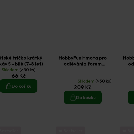
tské tričko krátký
HobbyFun Hmota pro
Hobb
káv S - bílé (7-8 let)
odlévání z forem
od
Skladem
(>50 ks)
Keraflott 1 kg
K
Průměrné
Průměr
66 Kč
hodnocení
hodnoc
Skladem
(>50 ks)
produktu
produkt
Do košíku
209 Kč
je
je
5,0
5,0
Do košíku
z
z
5
5
hvězdiček.
hvězdič
Bestseller
❤️ Bestseller
❤️ Bes