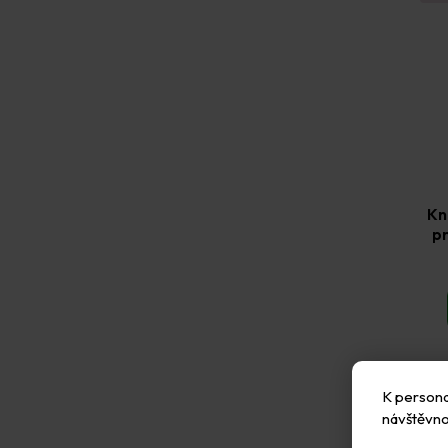
Kn
pr
K personal
návštěvno
❤️ 