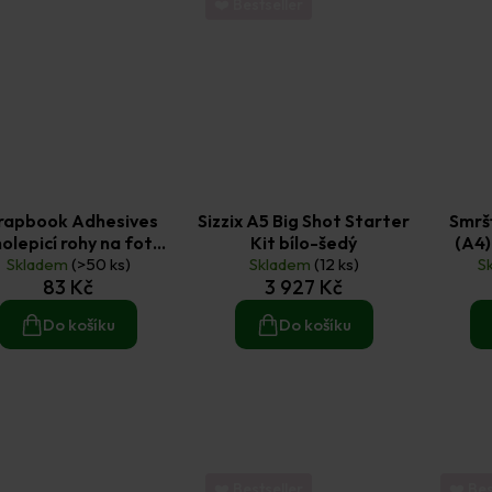
❤️ Bestseller
rapbook Adhesives
Sizzix A5 Big Shot Starter
Smrš
lepicí rohy na fotky
Kit bílo-šedý
(A4)
Skladem
(>50 ks)
transparentní 250 ks
Skladem
(12 ks)
S
83 Kč
3 927 Kč
Do košíku
Do košíku
❤️ Bestseller
❤️ Bes