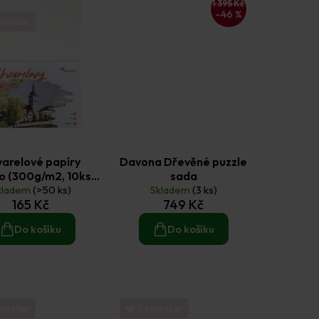
1 395 Kč
–46 %
tseller
arelové papíry
Davona Dřevěné puzzle
o (300g/m2, 10ks)
sada
kladem
A3
(>50 ks)
Skladem
(3 ks)
165 Kč
749 Kč
Do košíku
Do košíku
tseller
❤️ Bestseller