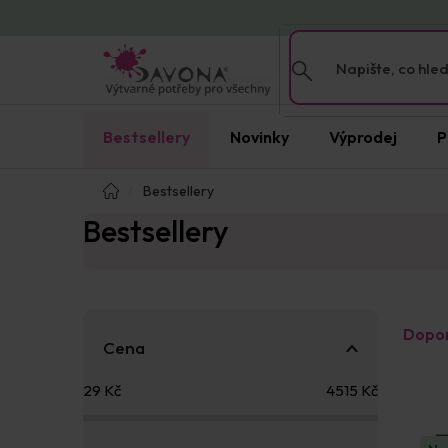
Přejít
na
obsah
Bestsellery
Novinky
Výprodej
P
Domů
Bestsellery
Bestsellery
P
Ř
Dopo
o
a
Cena
s
z
V
t
e
29
Kč
4515
Kč
ý
r
n
p
a
í
i