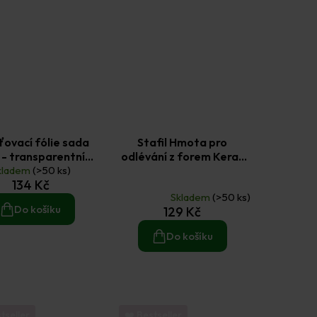
ťovací fólie sada
Stafil Hmota pro
 - transparentní
odlévání z forem Kera-
kladem
(10ks)
(>50 ks)
Blanc extra bílá 1 kg
Průměrné
134 Kč
hodnocení
Skladem
(>50 ks)
produktu
Do košíku
129 Kč
je
5,0
Do košíku
z
5
hvězdiček.
tseller
❤️ Bestseller