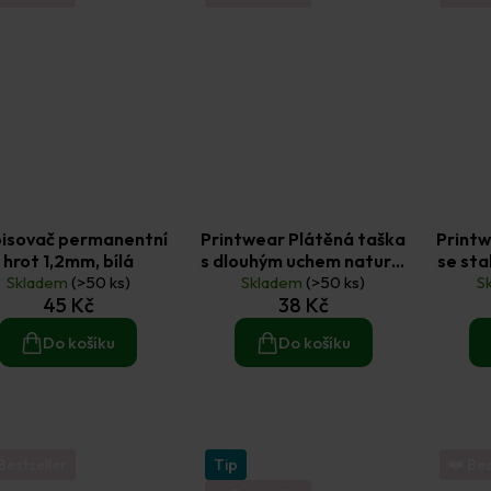
isovač permanentní
Printwear Plátěná taška
Printw
hrot 1,2mm, bílá
s dlouhým uchem natural
se sta
Skladem
(>50 ks)
140 g/m2 42 x 38 cm
Skladem
(>50 ks)
nat
S
45 Kč
38 Kč
Do košíku
Do košíku
Bestseller
Tip
❤️ Bes