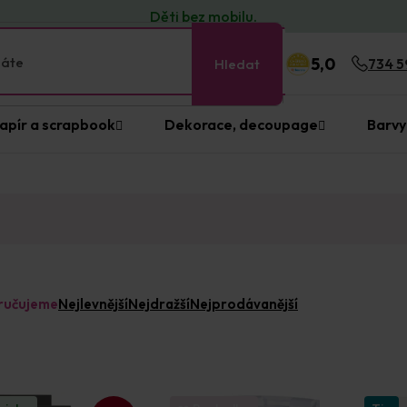
Děti bez
mobilu
.
5,0
Hledat
734 5
apír a scrapbook
Dekorace, decoupage
Barvy
ručujeme
Nejlevnější
Nejdražší
Nejprodávanější