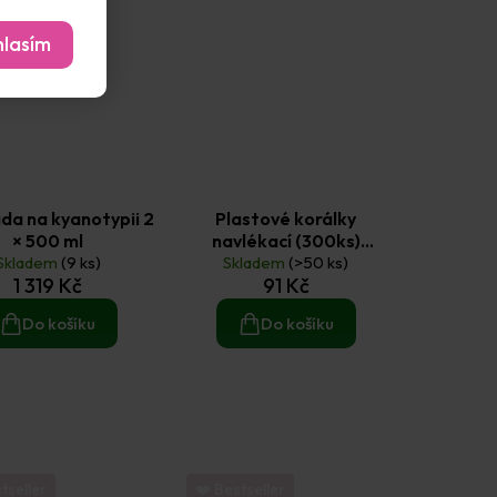
lasím
da na kyanotypii 2
Plastové korálky
× 500 ml
navlékací (300ks)
Skladem
(9 ks)
metalický mix (80g)
Skladem
(>50 ks)
1 319 Kč
91 Kč
Do košíku
Do košíku
tseller
❤️ Bestseller