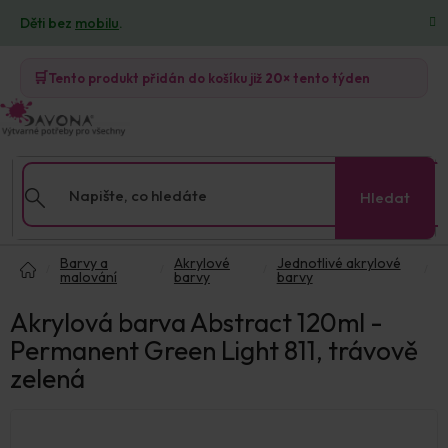
Přejít
Děti bez
mobilu
.
na
obsah
🛒
Tento produkt přidán do košíku již
20×
tento týden
Hledat
Domů
Barvy a
Akrylové
Jednotlivé akrylové
malování
barvy
barvy
Akrylová barva Abstract 120ml -
Permanent Green Light 811, trávově
zelená