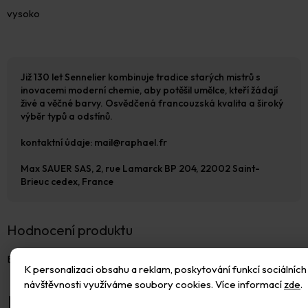
vysoko
Již 130 let Sennelier kombinuje tradice starých mistrů s
inovacemi moderní chemie, aby potěšil umělce, kteří žádají
živé a věčné barvy. Osvědčená francouzská kvalita a široký
výběr typů a odstínů.
kontaktní údaje: mail@raphael.fr
Max SAUER SAS, 2, rue Lamarck BP 204, 22002 Saint-
Brieuc cedex, France
Hodnocení produktu
Buďte první, kdo napíše příspěvek k této položce.
K personalizaci obsahu a reklam, poskytování funkcí sociálních 
návštěvnosti využíváme soubory cookies. Více informací
zde
.