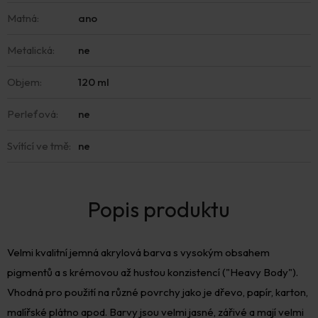
Matná
:
ano
Metalická
:
ne
Objem
:
120 ml
Perleťová
:
ne
Svítící ve tmě
:
ne
Velmi kvalitní jemná akrylová barva s vysokým obsahem
pigmentů a s krémovou až hustou konzistencí ("Heavy Body").
Vhodná pro použití na různé povrchy jako je dřevo, papír, karton,
malířské plátno apod. Barvy jsou velmi jasné, zářivé a mají velmi