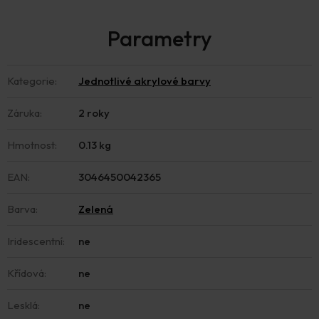
Kategorie
:
Jednotlivé akrylové barvy
Záruka
:
2 roky
Hmotnost
:
0.13 kg
EAN
:
3046450042365
Barva
:
Zelená
Iridescentní
:
ne
Křídová
:
ne
Lesklá
:
ne