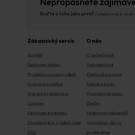
Nepropásněte zajímavé
Buďte u toho jako první!
Zadejte svůj e-mail a
Zákaznický servis
O nás
Kontakt
O společnosti
Sledování zásilky
Velkoobchod
Prodejna a osobní odběr
Dárkové poukazy
Doprava a platba
Nabídka kurzů
Vrácení a reklamace
Pronájem prostor
Cookies
Značky
Obchodní podmínky
Hodnocení zákazníků
Zásada práce s vašimi údaji
Testujeme vše co
DSA
prodáváme