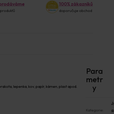
 prodáváme
100% zákazníků
 produktů
doporučuje obchod
rakota, lepenka, kov, papír, kámen, plast apod.
J
Kategorie
:
a