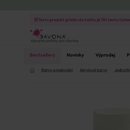
Přejít
na
🛒
obsah
Tento produkt přidán do košíku již
13×
tento týde
Bestsellery
Novinky
Výprodej
P
Domů
Barvy a malování
Akrylové barvy
Jednotli