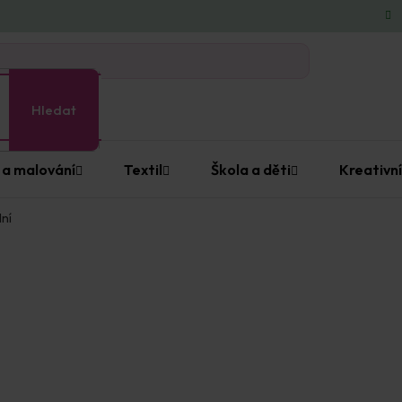
Hledat
 a malování
Textil
Škola a děti
Kreativní
ní