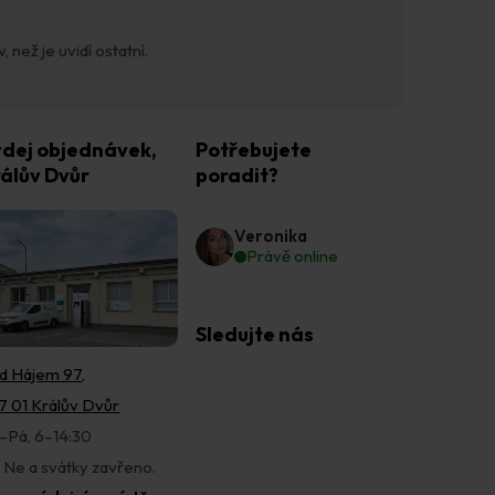
 než je uvidí ostatní.
dej objednávek,
Potřebujete
álův Dvůr
poradit?
Veronika
Právě online
Sledujte nás
d Hájem 97,
7 01 Králův Dvůr
–Pá, 6–14:30
, Ne a svátky zavřeno.