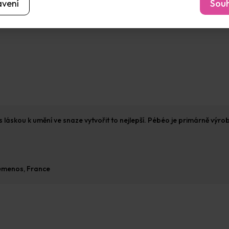
avení
Souh
s láskou k umění ve snaze vytvořit to nejlepší. Pébéo je primárně výro
Gémenos, France