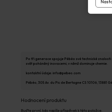
Nast
Po tři generace spojuje Pébéo své technické znalosti 
svět poháněný inovacemi, v němž dominuje chemie.
kontaktní údaje: info@pebeo.com
Pébéo, 305 Av. du Pic de Bertagne CS 10106, 13881 
Hodnocení produktu
Buďte první, kdo napíše příspěvek k této položce.