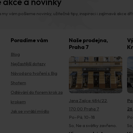
 akce a novinky
 my vám pošleme novinky, užitečné tipy, inspiraci i zajímavé akce dřív,
Poradíme vám
Naše prodejna,
Vý
Praha 7
Kr
Blog
Nejčastější dotazy
Návod pro tvoření s Big
Shotem
Odlévání do forem krok za
Jana Zajíce 484/22,
Po
krokem
170 00 Praha 7
26
Jak se vyrábí mýdlo
Po–Pá, 10–18
Po
So, Ne a svátky zavřeno.
So