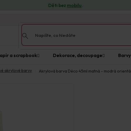
Děti bez
mobilu
.
n
apír a scrapbook
Dekorace, decoupage
Barvy
vé akrylové barvy
Akrylová barva Déco 45ml matná - modrá orientál