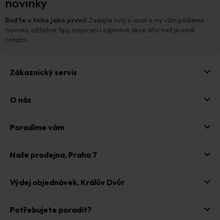
novinky
a
t
Buďte u toho jako první!
Zadejte svůj e-mail a my vám pošleme
í
novinky, užitečné tipy, inspiraci i zajímavé akce dřív, než je uvidí
ostatní.
Zákaznický servis
O nás
Poradíme vám
Naše prodejna,
Praha 7
Výdej objednávek,
Králův Dvůr
Potřebujete poradit?