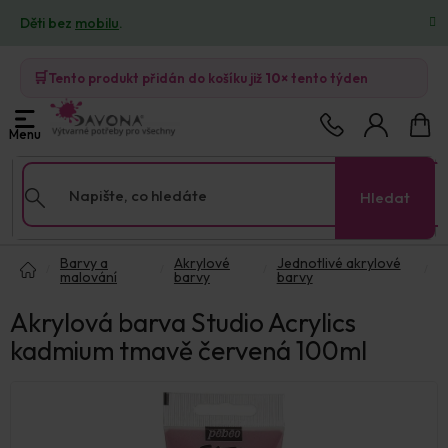
Přejít
Děti bez
mobilu
.
na
obsah
🛒
Tento produkt přidán do košíku již
10×
tento týden
Nákup
košík
Hledat
Domů
Barvy a
Akrylové
Jednotlivé akrylové
malování
barvy
barvy
Akrylová barva Studio Acrylics
kadmium tmavě červená 100ml