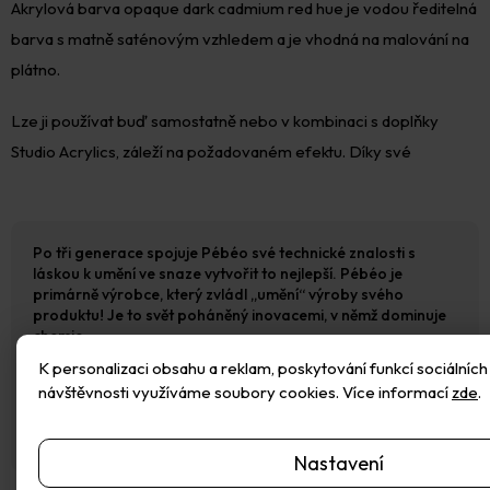
Akrylová barva opaque dark cadmium red hue je vodou ředitelná
barva s matně saténovým vzhledem a je vhodná na malování na
plátno.
Lze ji používat buď samostatně nebo v kombinaci s doplňky
Studio Acrylics, záleží na požadovaném efektu. Díky své
Po tři generace spojuje Pébéo své technické znalosti s
láskou k umění ve snaze vytvořit to nejlepší. Pébéo je
primárně výrobce, který zvládl „umění“ výroby svého
produktu! Je to svět poháněný inovacemi, v němž dominuje
chemie.
K personalizaci obsahu a reklam, poskytování funkcí sociálních 
kontaktní údaje: info@pebeo.com
návštěvnosti využíváme soubory cookies. Více informací
zde
.
Pébéo, 305 Av. du Pic de Bertagne CS 10106, 13881
Gémenos, France
Nastavení