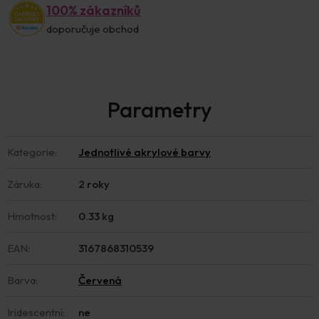
100% zákazníků
doporučuje obchod
Kategorie
:
Jednotlivé akrylové barvy
Záruka
:
2 roky
Hmotnost
:
0.33 kg
EAN
:
3167868310539
Barva
:
Červená
Iridescentní
:
ne