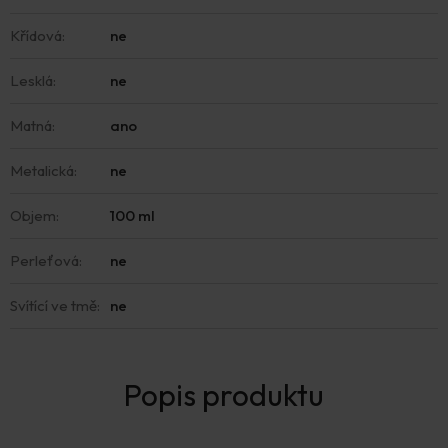
Křídová
:
ne
Lesklá
:
ne
Matná
:
ano
Metalická
:
ne
Objem
:
100 ml
Perleťová
:
ne
Svítící ve tmě
:
ne