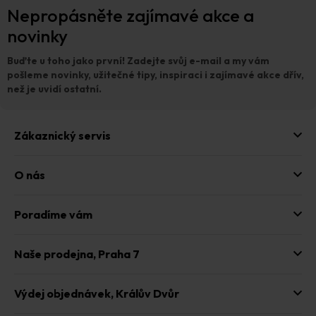
Nepropásněte zajímavé akce a
á
p
novinky
a
t
Buďte u toho jako první!
Zadejte svůj e-mail a my vám
í
pošleme novinky, užitečné tipy, inspiraci i zajímavé akce dřív,
než je uvidí ostatní.
Zákaznický servis
O nás
Poradíme vám
Naše prodejna,
Praha 7
Výdej objednávek,
Králův Dvůr