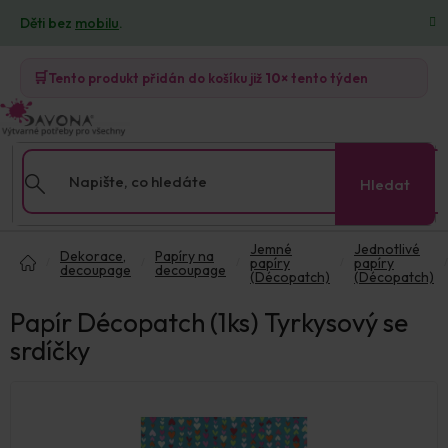
Přejít
Děti bez
mobilu
.
na
obsah
🛒
Tento produkt přidán do košíku již
10×
tento týden
Hledat
Domů
Jemné
Jednotlivé
Dekorace,
Papíry na
papíry
papíry
decoupage
decoupage
(Décopatch)
(Décopatch)
Papír Décopatch (1ks) Tyrkysový se
srdíčky