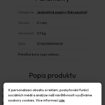
Kategorie
:
Jednotlivé papíry (Décopatch)
Záruka
:
2 roky
Hmotnost
:
0.1 kg
EAN
:
3760018904109
Položka byla vyprodána…
Speciální papír na decoupage, rozměr listu 30x40cm. Papír je
K personalizaci obsahu a reklam, poskytování funkcí
sociálních médií a analýze naší návštěvnosti využíváme
hodně krycí, ale ne stoprocentně. Je vhodný na dekorování
soubory cookies. Více informací
zde
.
zvířátek z kartonu
.