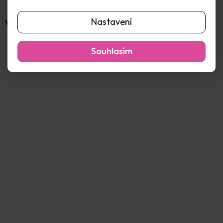
Nastavení
V ČEM JE PAPÍR
Souhlasím
Přidat hodnocení