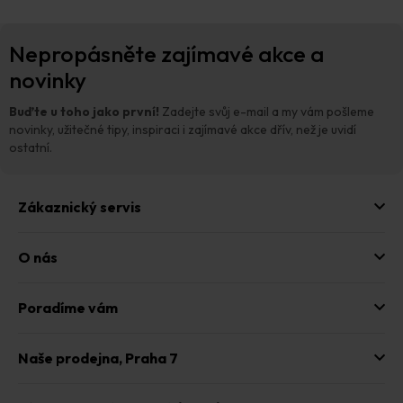
Z
Nepropásněte zajímavé akce a
á
p
novinky
a
t
Buďte u toho jako první!
Zadejte svůj e-mail a my vám pošleme
í
novinky, užitečné tipy, inspiraci i zajímavé akce dřív, než je uvidí
ostatní.
Zákaznický servis
O nás
Poradíme vám
Naše prodejna,
Praha 7