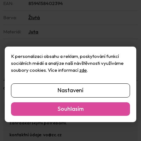
EAN
:
8594158402394
Barva
:
Žlutá
Materiál
:
Juta
K personalizaci obsahu a reklam, poskytování funkcí
sociálních médií a analýze naší návštěvnosti využíváme
soubory cookies. Více informací
zde
.
Jutová stuha 4-5cmx3m. Aranžérská stuha je vhodná na zdobení,
dekorování a tvoření.
Nastavení
Souhlasím
ZC s.r.o. je zavedená česká společnost zaměřená na
velkoobchod i maloobchod se zahradnickými a
zahrádkářskými potřebami.
kontaktní údaje:
vo@zc.cz