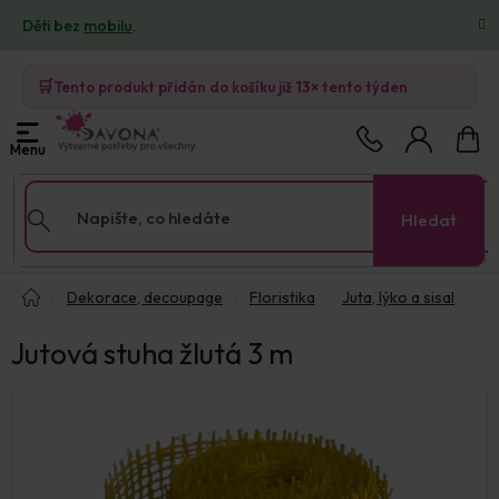
Přejít
Děti bez
mobilu
.
na
obsah
🛒
Tento produkt přidán do košíku již
13×
tento týden
Nákup
košík
Hledat
Domů
Dekorace, decoupage
Floristika
Juta, lýko a sisal
Jutová stuha žlutá 3 m