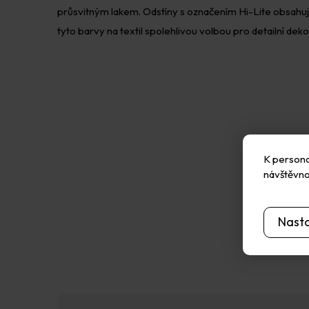
průsvitným lakem. Odstíny s označením Hi-Lite obsahuj
tyto barvy na textil spolehlivou volbou pro detailní deko
K personal
návštěvno
Nast