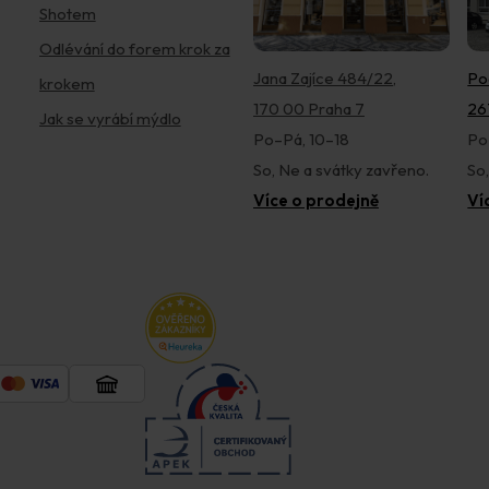
Shotem
Odlévání do forem krok za
Jana Zajíce 484/22,
Po
krokem
170 00 Praha 7
26
Jak se vyrábí mýdlo
Po–Pá, 10–18
Po
So, Ne a svátky zavřeno.
So
Více o prodejně
Ví