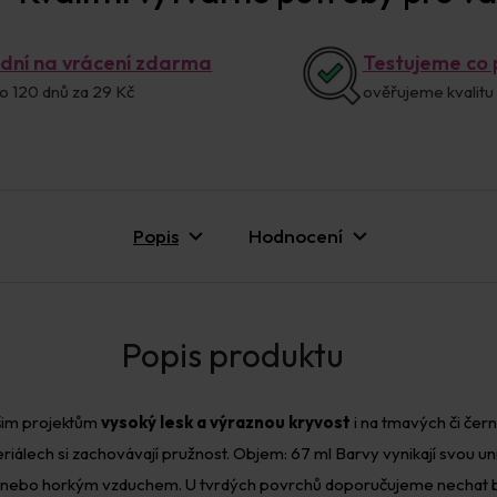
 dní na vrácení zdarma
Testujeme co
o 120 dnů za 29 Kč
ověřujeme kvalitu
Popis
Hodnocení
šim projektům
vysoký lesk a výraznou kryvost
i na tmavých či čern
lech si zachovávají pružnost. Objem: 67 ml Barvy vynikají svou unive
d nebo horkým vzduchem. U tvrdých povrchů doporučujeme nechat barv