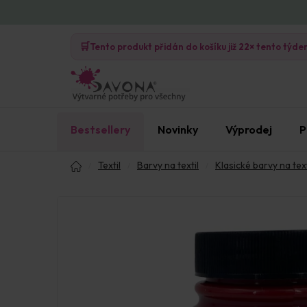
Přejít
na
🛒
obsah
Tento produkt přidán do košíku již
22×
tento týde
Bestsellery
Novinky
Výprodej
P
Domů
Textil
Barvy na textil
Klasické barvy na text