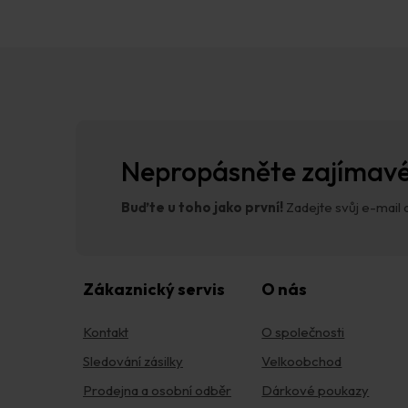
Z
á
p
a
t
í
Nepropásněte zajímavé
Buďte u toho jako první!
Zadejte svůj e-mail a
Zákaznický servis
O nás
Kontakt
O společnosti
Sledování zásilky
Velkoobchod
Prodejna a osobní odběr
Dárkové poukazy