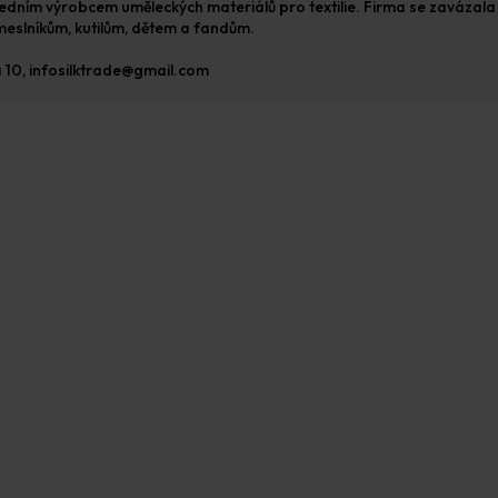
ředním výrobcem uměleckých materiálů pro textilie. Firma se zavázala 
eslníkům, kutilům, dětem a fandům.
a 10, infosilktrade@gmail.com