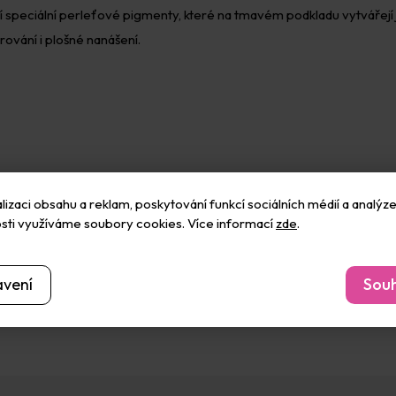
í speciální perleťové pigmenty, které na tmavém podkladu vytvářejí
rování i plošné nanášení.
izaci obsahu a reklam, poskytování funkcí sociálních médií a analýze
sti využíváme soubory cookies. Více informací
zde
.
avení
Souh