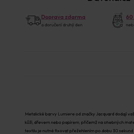
Doprava zdarma
60
a doručení druhý den
neb
Metalické barvy Lumiere od značky Jacquard dodají va
kůží, dřevem nebo papírem, přičemž na ohebných materiá
textilu je nutné fixovat přežehlením po dobu 30 sekun