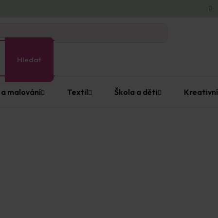
Hledat
 a malování
Textil
Škola a děti
Kreativní