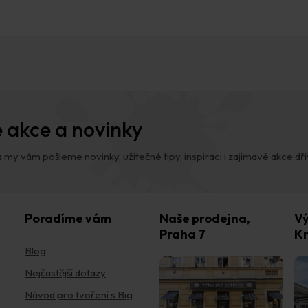
 akce a novinky
 my vám pošleme novinky, užitečné tipy, inspiraci i zajímavé akce dřív,
Poradíme vám
Naše prodejna,
Vý
Praha 7
Kr
Blog
Nejčastější dotazy
Návod pro tvoření s Big