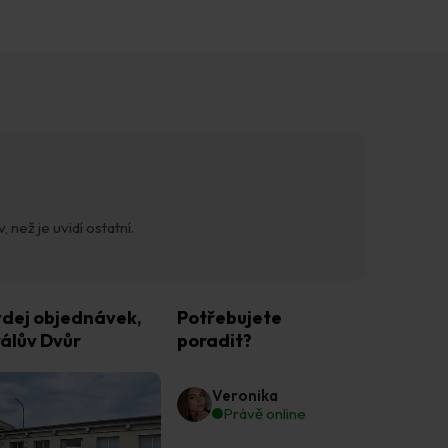
 než je uvidí ostatní.
dej objednávek,
Potřebujete
álův Dvůr
poradit?
Veronika
Právě online