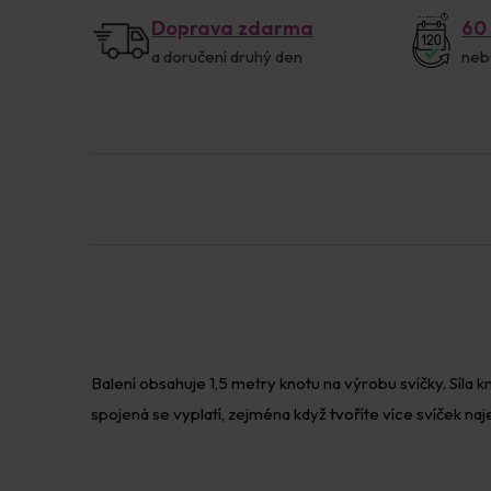
Doprava zdarma
60
a doručení druhý den
neb
Balení obsahuje 1,5 metry knotu na výrobu svíčky. Síla k
spojená se vyplatí, zejména když tvoříte více svíček n