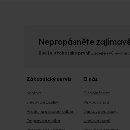
Z
á
p
a
t
í
Nepropásněte zajímavé
Buďte u toho jako první!
Zadejte svůj e-mail a
Zákaznický servis
O nás
Kontakt
O společnosti
Sledování zásilky
Velkoobchod
Prodejna a osobní odběr
Dárkové poukazy
Doprava a platba
Nabídka kurzů
Vrácení a reklamace
Pronájem prostor