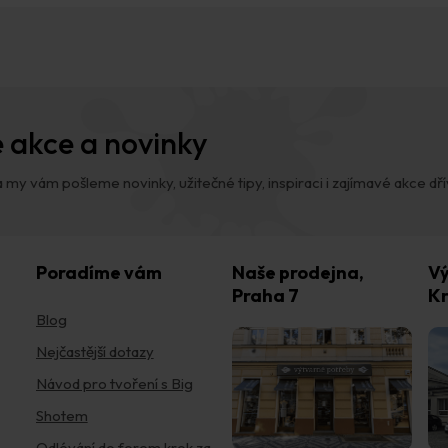
 akce a novinky
 my vám pošleme novinky, užitečné tipy, inspiraci i zajímavé akce dřív,
Poradíme vám
Naše prodejna,
Vý
Praha 7
Kr
Blog
Nejčastější dotazy
Návod pro tvoření s Big
Shotem
Odlévání do forem krok za