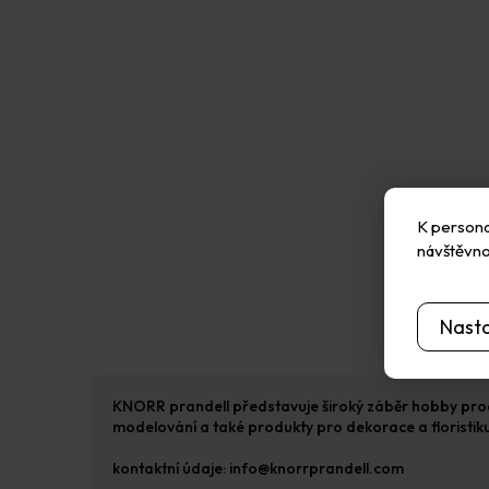
K personal
návštěvno
Nast
KNORR prandell představuje široký záběr hobby produktů
modelování a také produkty pro dekorace a floristiku.
kontaktní údaje: info@knorrprandell.com