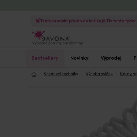
Přejít
na
🛒
obsah
Tento produkt přidán do košíku již
11×
tento týden
Bestsellery
Novinky
Výprodej
P
Domů
Kreativní techniky
Výroba svíček
Knoty na