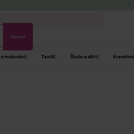
Hledat
 a malování
Textil
Škola a děti
Kreativní