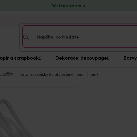
Děti bez
mobilu
.
apír a scrapbook
Dekorace, decoupage
Barvy
 svíčky
Knot na svíčky kulatý průměr 3mm (1,5m)
Prodejna Praha