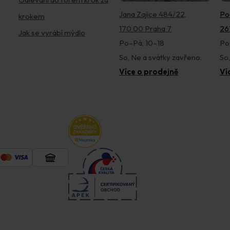
Jana Zajíce 484/22,
Po
krokem
170 00 Praha 7
26
Jak se vyrábí mýdlo
Po–Pá, 10–18
Po
So, Ne a svátky zavřeno.
So
Více o prodejně
Ví