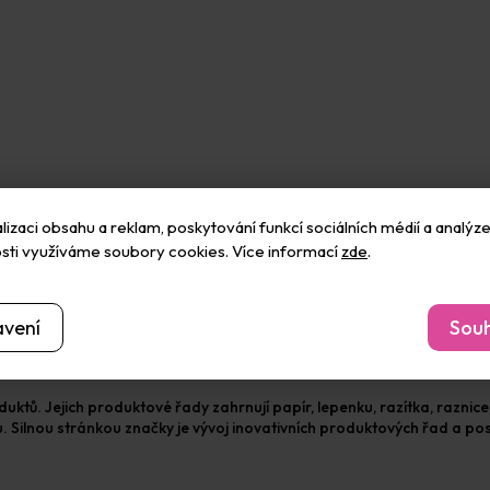
izaci obsahu a reklam, poskytování funkcí sociálních médií a analýze
sti využíváme soubory cookies. Více informací
zde
.
avení
Souh
. Jejich produktové řady zahrnují papír, lepenku, razítka, raznice, sam
 Silnou stránkou značky je vývoj inovativních produktových řad a pos