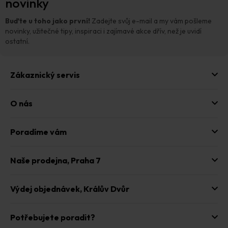
novinky
a
t
Buďte u toho jako první!
Zadejte svůj e-mail a my vám pošleme
í
novinky, užitečné tipy, inspiraci i zajímavé akce dřív, než je uvidí
ostatní.
Zákaznický servis
O nás
Poradíme vám
Naše prodejna,
Praha 7
Výdej objednávek,
Králův Dvůr
Potřebujete poradit?