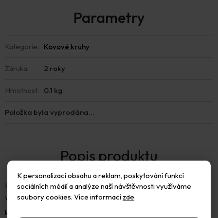
Kategorie
:
Kovové kruhy
Záruka
:
2 roky
Hmotnost
:
0.1 kg
Položka byla vyprodána…
K personalizaci obsahu a reklam, poskytování funkcí
Kovová konstrukce, uzavřený vroubkovaný kruh z šedého drátu.
sociálních médií a analýze naší návštěvnosti využíváme
soubory cookies. Více informací
zde
.
Vhodný na výrobu lapače snů, zvonkohry, dekoračních
květinových věnců a dalších dekorací. Kruh je bez povrchové