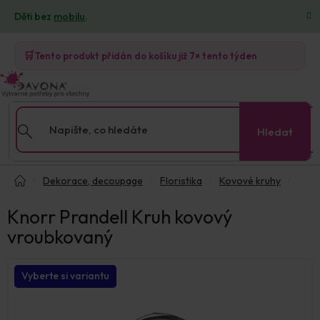
Přejít
Děti bez
mobilu
.
na
obsah
🛒
Tento produkt přidán do košíku již
7×
tento týden
Hledat
Domů
Dekorace, decoupage
Floristika
Kovové kruhy
Knorr Prandell Kruh kovový
vroubkovaný
Vyberte si variantu