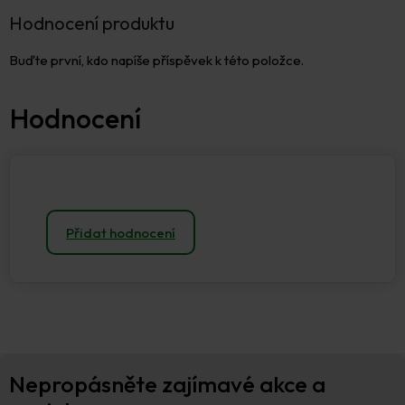
Hodnocení produktu
Buďte první, kdo napíše příspěvek k této položce.
Přidat hodnocení
Z
Nepropásněte zajímavé akce a
á
p