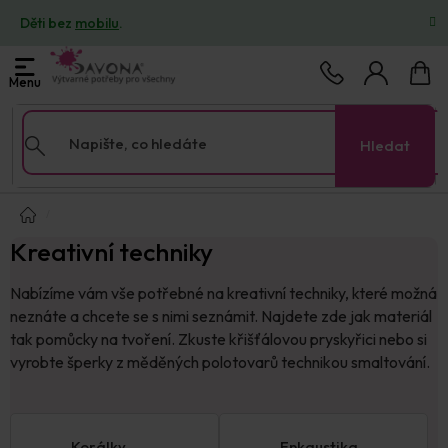
Přejít
Děti bez
mobilu
.
na
obsah
Nákup
košík
Hledat
Domů
Kreativní techniky
Nabízíme vám vše potřebné na kreativní techniky, které možná
neznáte a chcete se s nimi seznámit. Najdete zde jak materiál
tak pomůcky na tvoření. Zkuste křišťálovou pryskyřici nebo si
vyrobte šperky z měděných polotovarů technikou smaltování.
Korálky
Enkaustika