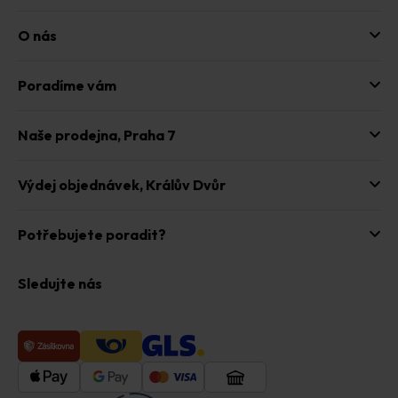
s
u
O nás
Poradíme vám
Naše prodejna,
Praha 7
Výdej objednávek,
Králův Dvůr
Potřebujete poradit?
Sledujte nás