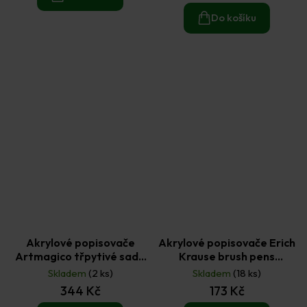
5,0
z
Do košíku
5
hvězdiček.
Akrylové popisovače
Akrylové popisovače Erich
Artmagico třpytivé sada
Krause brush pens
(10ks)
základní barvy (12ks)
Skladem
(2 ks)
Skladem
(18 ks)
344 Kč
173 Kč