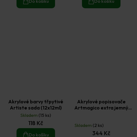
Do košíku
Do košíku
Akrylové barvy třpytivé
Akrylové popisovače
Artiste sada (12x12ml)
Artmagico extra jemný
hrot 0,7 mm (12 ks)
Skladem
(15 ks)
Průměrné
118 Kč
hodnocení
Skladem
(2 ks)
produktu
344 Kč
je
Do košíku