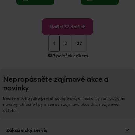
Načíst 32 dalších
S
O
t
1
27
v
r
á
l
857
položek celkem
n
á
k
d
o
a
Z
v
c
Nepropásněte zajímavé akce a
á
á
í
n
p
novinky
p
í
a
r
t
v
Buďte u toho jako první!
Zadejte svůj e-mail a my vám pošleme
í
k
novinky, užitečné tipy, inspiraci i zajímavé akce dřív, než je uvidí
y
ostatní.
v
ý
p
Zákaznický servis
i