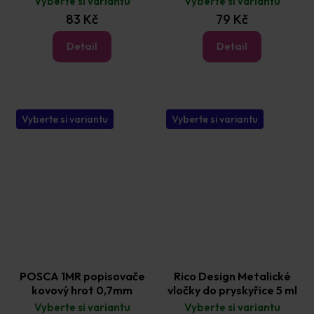
Vyberte si variantu
Vyberte si variantu
83 Kč
79 Kč
Detail
Detail
Vyberte si variantu
Vyberte si variantu
POSCA 1MR popisovače
Rico Design Metalické
kovový hrot 0,7mm
vločky do pryskyřice 5 ml
Vyberte si variantu
Vyberte si variantu