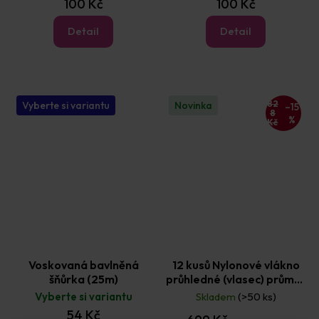
100 Kč
100 Kč
Detail
Detail
82
Vyberte si variantu
Novinka
–15
8
%
Kč
Voskovaná bavlněná
12 kusů Nylonové vlákno
šňůrka (25m)
průhledné (vlasec) průměr
0,45mm, nosnost 9kg
Vyberte si variantu
Skladem
(>50 ks)
54 Kč