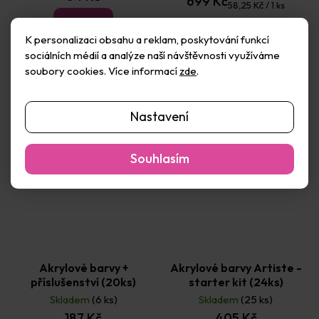
699 Kč
Měrná
58,25 Kč / 1 ks
Detail
cena:
Do košíku
K personalizaci obsahu a reklam, poskytování funkcí
sociálních médií a analýze naší návštěvnosti využíváme
soubory cookies. Více informací
zde
.
Nastavení
Souhlasím
Akrylové barvy +
Akrylové barvy Artiste -
příslušenství (20ks)
starter kit (24ks)
Skladem
(6 ks)
Skladem
(25 ks)
187 Kč
405 Kč