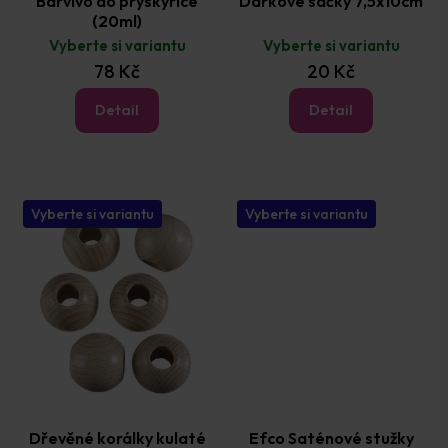
Barvivo do pryskyřice
Dárkové sáčky 7,5x10cm
(20ml)
Vyberte si variantu
Vyberte si variantu
78 Kč
20 Kč
Detail
Detail
Vyberte si variantu
Vyberte si variantu
Dřevěné korálky kulaté
Efco Saténové stužky