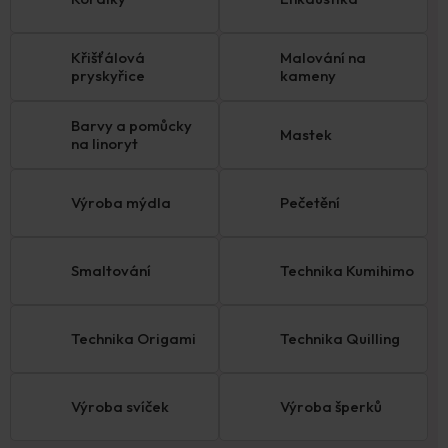
Křišťálová
Malování na
pryskyřice
kameny
Barvy a pomůcky
Mastek
na linoryt
Výroba mýdla
Pečetění
Smaltování
Technika Kumihimo
Technika Origami
Technika Quilling
Výroba svíček
Výroba šperků