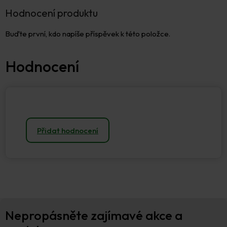
Hodnocení produktu
Buďte první, kdo napíše příspěvek k této položce.
Přidat hodnocení
Z
Nepropásněte zajímavé akce a
á
p