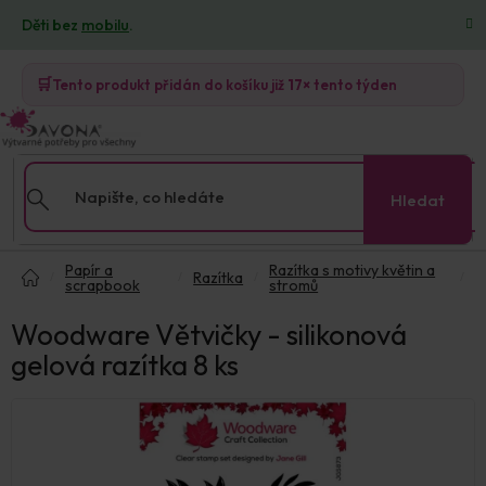
Přejít
Děti bez
mobilu
.
na
obsah
🛒
Tento produkt přidán do košíku již
17×
tento týden
Hledat
Domů
Papír a
Razítka s motivy květin a
Razítka
scrapbook
stromů
Woodware Větvičky - silikonová
gelová razítka 8 ks