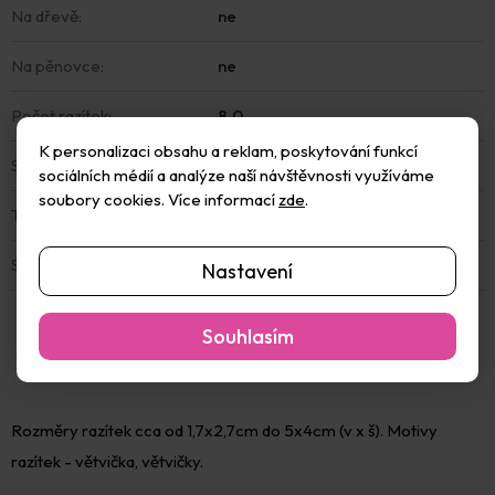
Na dřevě
:
ne
Na pěnovce
:
ne
Počet razítek
:
8.0
K personalizaci obsahu a reklam, poskytování funkcí
S razítkovacím polštářkem
:
ne
sociálních médií a analýze naší návštěvnosti využíváme
soubory cookies. Více informací
zde
.
Typ razítka
:
Gelové
Sada
:
Ano
Nastavení
Souhlasím
Rozměry razítek cca od 1,7x2,7cm do 5x4cm (v x š). Motivy
razítek - větvička, větvičky.