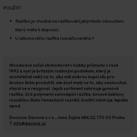
POUŽITÍ
Razítko je vhodné na razítkování jakýmkoliv inkoustem,
který máte k dispozici.
U silikonového razítka (označovaného t
Woodware začal obchodovat v hobby průmyslu v roce
1992 a nyní je britským rodinným podnikem, který je
dostatečně velký na to, aby měl dobrou kupní sílu pro
širokou škálu produktů, ale dost malý na to, aby naslouchal,
staral se a reagoval. Jejich sortiment zahrnuje gumová
razítka, čirá polymerní samolepící razítka, kovové šablony,
rozsáhlou škálu řemeslných razníků, kvalitní nástroje, lepidla
apod.
Dovozce: Davona s.r.o., Jana Zajíce 484/22, 170 00 Praha
7,
info@davona.cz