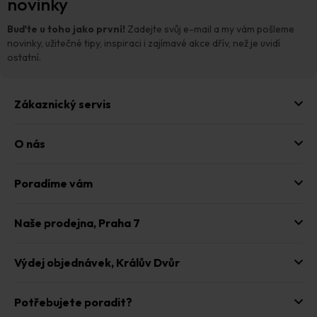
novinky
a
t
Buďte u toho jako první!
Zadejte svůj e-mail a my vám pošleme
í
novinky, užitečné tipy, inspiraci i zajímavé akce dřív, než je uvidí
ostatní.
Zákaznický servis
O nás
Poradíme vám
Naše prodejna,
Praha 7
Výdej objednávek,
Králův Dvůr
Potřebujete poradit?