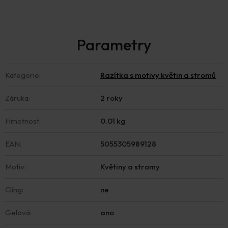
Kategorie
:
Razítka s motivy květin a stromů
Záruka
:
2 roky
Hmotnost
:
0.01 kg
EAN
:
5055305989128
Motiv
:
Květiny a stromy
Cling
:
ne
Gelová
:
ano