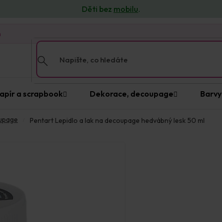
Děti bez
mobilu
.
n
apír a scrapbook
Dekorace, decoupage
Barvy
oupage
Pentart Lepidlo a lak na decoupage hedvábný lesk 50 ml
Položka byla vypro