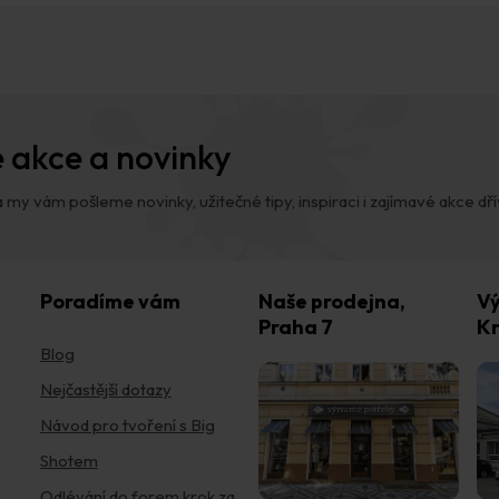
 akce a novinky
 my vám pošleme novinky, užitečné tipy, inspiraci i zajímavé akce dřív,
Poradíme vám
Naše prodejna,
Vý
Praha 7
Kr
Blog
Nejčastější dotazy
Návod pro tvoření s Big
Shotem
Odlévání do forem krok za