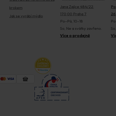
Jana Zajíce 484/22,
Po
krokem
170 00 Praha 7
26
Jak se vyrábí mýdlo
Po–Pá, 10–18
Po
So, Ne a svátky zavřeno.
So
Více o prodejně
Ví