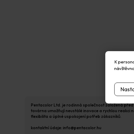
K personal
návštěvno
Nast
Pentacolor Ltd. je rodinná společnost založená před 3
továrna umožňují neustálé inovace a rychlou reakci na
flexibilita a úplné uspokojení potřeb zákazníků.
kontaktní údaje: info@pentacolor.hu