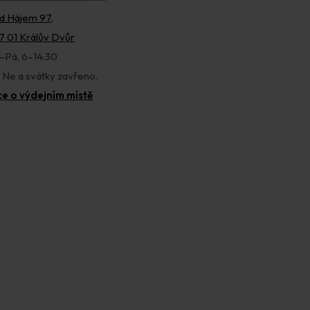
d Hájem 97,
7 01 Králův Dvůr
–Pá, 6–14:30
, Ne a svátky zavřeno.
ce o výdejním místě