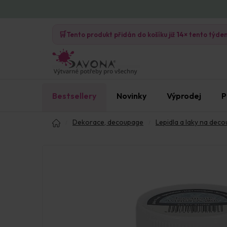
Přejít
na
🛒
obsah
Tento produkt přidán do košíku již
14×
tento týde
Bestsellery
Novinky
Výprodej
P
Domů
Dekorace, decoupage
Lepidla a laky na dec