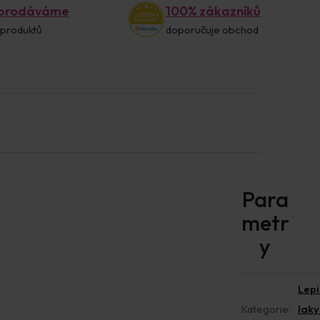
 prodáváme
100% zákazníků
 produktů
doporučuje obchod
Lepi
Kategorie
:
laky