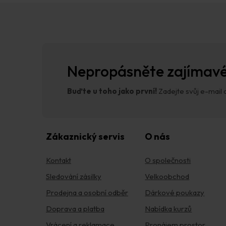
Z
á
p
a
t
í
Nepropásněte zajímavé
Buďte u toho jako první!
Zadejte svůj e-mail a
Zákaznický servis
O nás
Kontakt
O společnosti
Sledování zásilky
Velkoobchod
Prodejna a osobní odběr
Dárkové poukazy
Doprava a platba
Nabídka kurzů
Vrácení a reklamace
Pronájem prostor