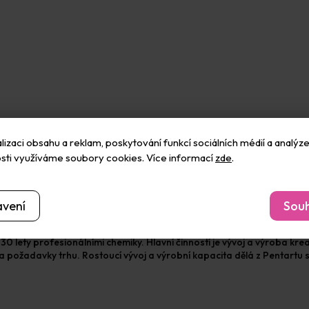
izaci obsahu a reklam, poskytování funkcí sociálních médií a analýze
sti využíváme soubory cookies. Více informací
zde
.
avení
Souh
0 lety profesionálními chemiky. Hlavní činností je vývoj a výroba kre
 požadavky trhu. Rostoucí vývoj a výrobní kapacita dělá z Pentartu spo