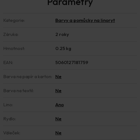
Kategorie
:
Barvy a pomůcky na linoryt
Záruka
:
2 roky
Hmotnost
:
0.25 kg
EAN
:
5060127181759
Barva na papír a karton
:
Ne
Barva na textil
:
Ne
Lino
:
Ano
Rydlo
:
Ne
Váleček
:
Ne