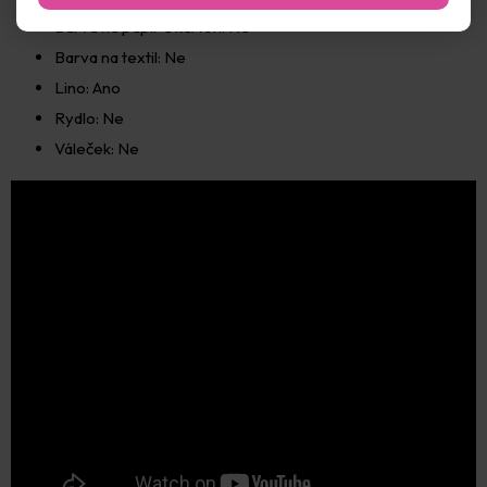
Barva na papír a karton: Ne
Barva na textil: Ne
Lino: Ano
Rydlo: Ne
Váleček: Ne