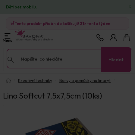
Přejít
Děti bez
mobilu
.
na
obsah
🛒
Tento produkt přidán do košíku již
21×
tento týden
Nákup
košík
Hledat
Domů
Kreativní techniky
Barvy a pomůcky na linoryt
Lino Softcut 7,5x7,5cm (10ks)