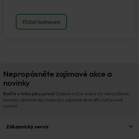
Přidat hodnocení
Z
Nepropásněte zajímavé akce a
á
p
novinky
a
t
Buďte u toho jako první!
Zadejte svůj e-mail a my vám pošleme
í
novinky, užitečné tipy, inspiraci i zajímavé akce dřív, než je uvidí
ostatní.
Zákaznický servis