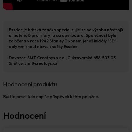
Essdee je britská značka specializující se na výrobu nástrojů
a materiálů pro linoryt a scraperboard. Společnost byla
založena v roce 1942 Stanley Dixonem, jehož iniciály "SD"
daly vzniknout názvu značky Essdee. ​
Dovozce: SMT Creatoys s.r.o., Cukrovarská 658, 503 03
Smiřice, smt@creatoys.cz
Hodnocení produktu
Buďte první, kdo napíše příspěvek k této položce.