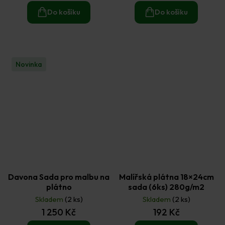
Do košíku
Do košíku
Novinka
Davona Sada pro malbu na
Malířská plátna 18×24cm
plátno
sada (6ks) 280g/m2
Skladem
(2 ks)
Skladem
(2 ks)
1 250 Kč
192 Kč