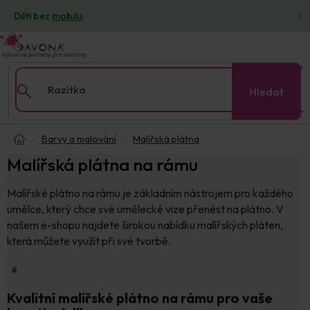
Přejít
Děti bez
mobilu
.
na
obsah
Hledat
Domů
Barvy a malování
Malířská plátna
Malířská plátna na rámu
Malířské plátno na rámu je základním nástrojem pro každého
umělce, který chce své umělecké vize přenést na plátno. V
našem e-shopu najdete širokou nabídku malířských pláten,
která můžete využít při své tvorbě.
#
Kvalitní malířské plátno na rámu pro vaše