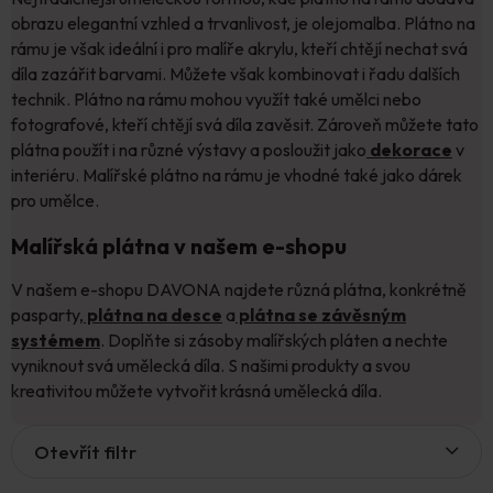
obrazu elegantní vzhled a trvanlivost, je olejomalba. Plátno na
rámu je však ideální i pro malíře akrylu, kteří chtějí nechat svá
díla zazářit barvami. Můžete však kombinovat i řadu dalších
technik. Plátno na rámu mohou využít také umělci nebo
fotografové, kteří chtějí svá díla zavěsit. Zároveň můžete tato
plátna použít i na různé výstavy a posloužit jako
dekorace
v
interiéru. Malířské plátno na rámu je vhodné také jako dárek
pro umělce.
Malířská plátna v našem e-shopu
V našem e-shopu DAVONA najdete různá plátna, konkrétně
pasparty,
plátna na desce
a
plátna se závěsným
systémem
. Doplňte si zásoby malířských pláten a nechte
vyniknout svá umělecká díla. S našimi produkty a svou
kreativitou můžete vytvořit krásná umělecká díla.
V
Otevřít filtr
ý
p