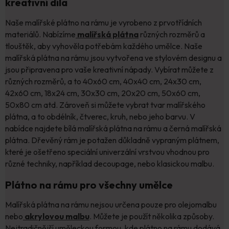
kreativní díla
Naše malířské plátno na rámu je vyrobeno z prvotřídních
materiálů. Nabízíme
malířská plátna
různých rozměrů a
tlouštěk, aby vyhověla potřebám každého umělce. Naše
malířská plátna na rámu jsou vytvořena ve stylovém designu a
jsou připravena pro vaše kreativní nápady. Vybírat můžete z
různých rozměrů, a to 40x60 cm, 40x40 cm, 24x30 cm,
42x60 cm, 18x24 cm, 30x30 cm, 20x20 cm, 50x60 cm,
50x80 cm atd. Zároveň si můžete vybrat tvar malířského
plátna, a to obdélník, čtverec, kruh, nebo jeho barvu. V
nabídce najdete bílá malířská plátna na rámu a černá malířská
plátna. Dřevěný rám je potažen důkladně vypraným plátnem,
které je ošetřeno speciální univerzální vrstvou vhodnou pro
různé techniky, například decoupage, nebo klasickou malbu.
Plátno na rámu pro všechny umělce
Malířská plátna na rámu nejsou určena pouze pro olejomalbu
nebo
akrylovou malbu
. Můžete je použít několika způsoby.
Nejtradičnější uměleckou formou, kde plátno na rámu dodává