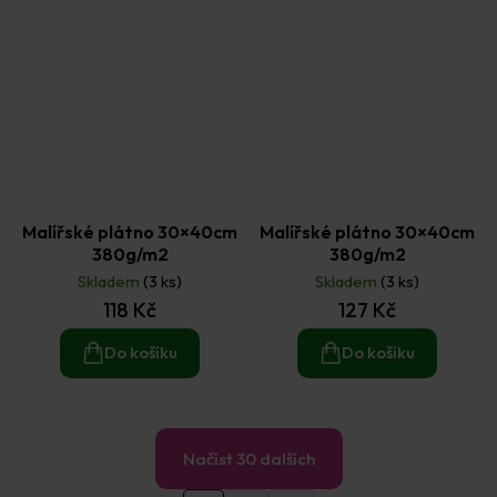
Malířské plátno 30×40cm
Malířské plátno 30×40cm
380g/m2
380g/m2
Skladem
(3 ks)
Skladem
(3 ks)
118 Kč
127 Kč
Do košíku
Do košíku
Načíst 30 dalších
S