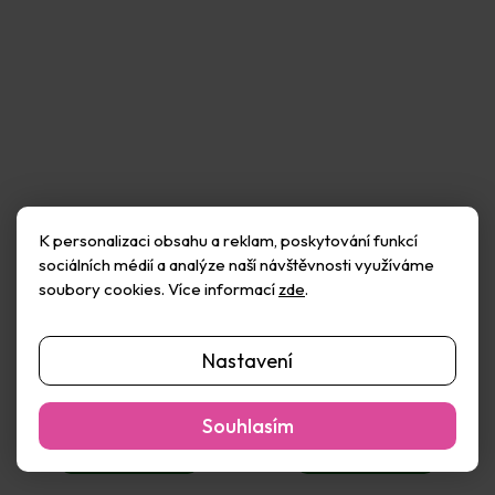
K personalizaci obsahu a reklam, poskytování funkcí
sociálních médií a analýze naší návštěvnosti využíváme
soubory cookies. Více informací
zde
.
Malířské plátno 18×24cm
Malířské plátno 18×24cm
280g/m2
380g/m2
Nastavení
Skladem
(4 ks)
Skladem
(4 ks)
57 Kč
94 Kč
Souhlasím
Do košíku
Do košíku