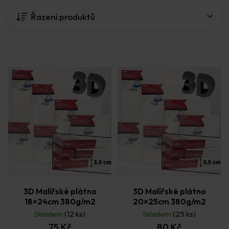
i
Řazení produktů
s
p
r
o
d
u
k
t
ů
3D Malířské plátno
3D Malířské plátno
18×24cm 380g/m2
20×25cm 380g/m2
Skladem
(12 ks)
Skladem
(25 ks)
75 Kč
80 Kč