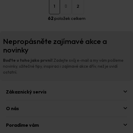
O
t
1
2
v
r
á
l
62
položek celkem
n
á
k
d
o
a
Z
v
c
Nepropásněte zajímavé akce a
á
á
í
n
p
novinky
p
í
a
r
t
v
Buďte u toho jako první!
Zadejte svůj e-mail a my vám pošleme
í
k
novinky, užitečné tipy, inspiraci i zajímavé akce dřív, než je uvidí
y
ostatní.
v
ý
p
Zákaznický servis
i
s
u
O nás
Poradíme vám