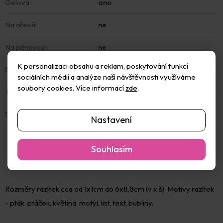
Gelová
:
ano
Na dřevě
:
ne
Na pěnovce
:
ne
K personalizaci obsahu a reklam, poskytování funkcí
S razítkovacím polštářkem
:
ne
sociálních médií a analýze naší návštěvnosti využíváme
soubory cookies. Více informací
zde
.
Typ razítka
:
Gelové
Sada
:
Ne
Nastavení
Souhlasím
Rozměry razítek cca od 1x1cm do 6x8,8cm (v x š). Motivy razítek
- pták, ptáček, květina, motýl, list, text, bubliny.