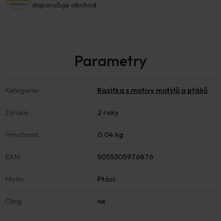
doporučuje obchod
Kategorie
:
Razítka s motivy motýlů a ptáků
Záruka
:
2 roky
Hmotnost
:
0.04 kg
EAN
:
5055305976876
Motiv
:
Ptáci
Cling
:
ne