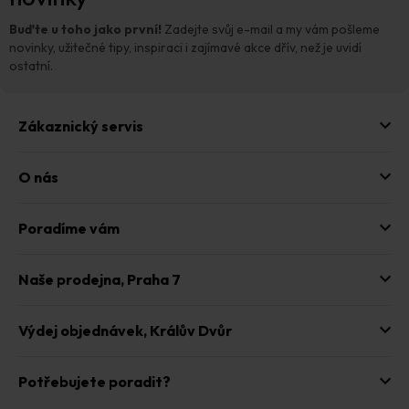
a
t
Buďte u toho jako první!
Zadejte svůj e-mail a my vám pošleme
í
novinky, užitečné tipy, inspiraci i zajímavé akce dřív, než je uvidí
ostatní.
Zákaznický servis
O nás
Poradíme vám
Naše prodejna,
Praha 7
Výdej objednávek,
Králův Dvůr
Potřebujete poradit?