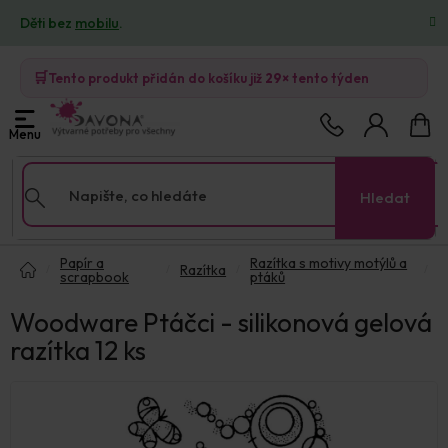
Přejít
Děti bez
mobilu
.
na
obsah
🛒
Tento produkt přidán do košíku již
29×
tento týden
Nákup
košík
Hledat
Domů
Papír a
Razítka s motivy motýlů a
Razítka
scrapbook
ptáků
Woodware Ptáčci - silikonová gelová
razítka 12 ks