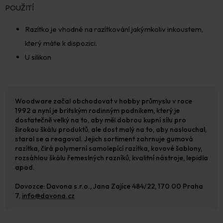
POUŽITÍ
Razítko je vhodné na razítkování jakýmkoliv inkoustem,
který máte k dispozici.
U silikon
Woodware začal obchodovat v hobby průmyslu v roce
1992 a nyní je britským rodinným podnikem, který je
dostatečně velký na to, aby měl dobrou kupní sílu pro
širokou škálu produktů, ale dost malý na to, aby naslouchal,
staral se a reagoval. Jejich sortiment zahrnuje gumová
razítka, čirá polymerní samolepící razítka, kovové šablony,
rozsáhlou škálu řemeslných razníků, kvalitní nástroje, lepidla
apod.
Dovozce: Davona s.r.o., Jana Zajíce 484/22, 170 00 Praha
7,
info@davona.cz