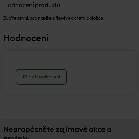
Hodnocení produktu
Buďte první, kdo napíše příspěvek k této položce.
Přidat hodnocení
Z
Nepropásněte zajímavé akce a
á
p
novinky