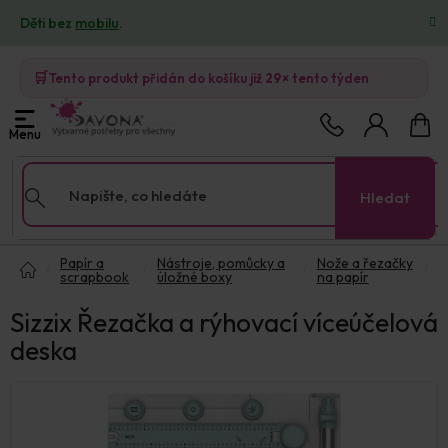
Přejít
Děti bez
mobilu
.
na
obsah
🛒
Tento produkt přidán do košíku již
29×
tento týden
Nákup
košík
Hledat
Domů
Papír a
Nástroje, pomůcky a
Nože a řezačky
scrapbook
úložné boxy
na papír
Sizzix Řezačka a rýhovací víceúčelová
deska