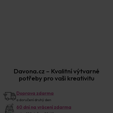
Sizzix Náhradní břity k víceúčelové desce 665797
(2 ks)
Skladem
215 Kč
Přidat
Davona.cz – Kvalitní výtvarné
potřeby pro vaši kreativitu
Doprava zdarma
a doručení druhý den
60 dní na vrácení zdarma