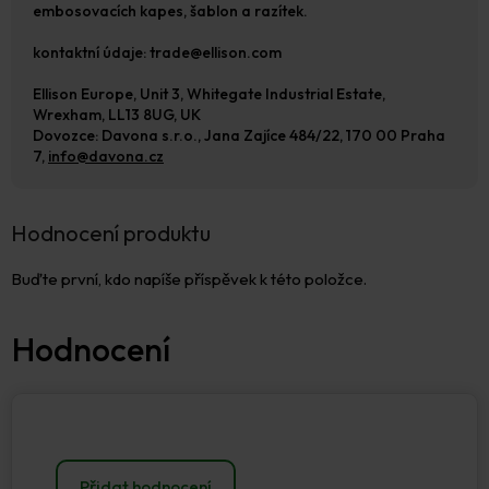
embosovacích kapes, šablon a razítek.
kontaktní údaje: trade@ellison.com
Ellison Europe, Unit 3, Whitegate Industrial Estate,
Wrexham, LL13 8UG, UK
Dovozce: Davona s.r.o., Jana Zajíce 484/22, 170 00 Praha
7,
info@davona.cz
Hodnocení produktu
Buďte první, kdo napíše příspěvek k této položce.
Přidat hodnocení