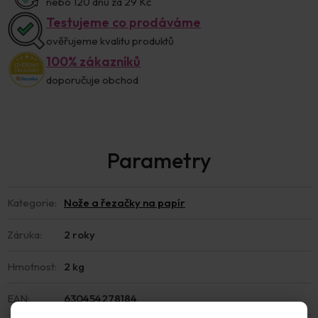
nebo 120 dnů za 29 Kč
Testujeme co prodáváme
ověřujeme kvalitu produktů
100% zákazníků
doporučuje obchod
Kategorie
:
Nože a řezačky na papír
Záruka
:
2 roky
Hmotnost
:
2 kg
EAN
:
630454278184