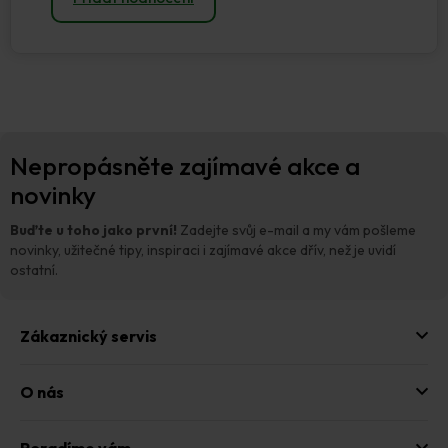
Z
Nepropásněte zajímavé akce a
á
p
novinky
a
t
Buďte u toho jako první!
Zadejte svůj e-mail a my vám pošleme
í
novinky, užitečné tipy, inspiraci i zajímavé akce dřív, než je uvidí
ostatní.
Zákaznický servis
O nás
Poradíme vám