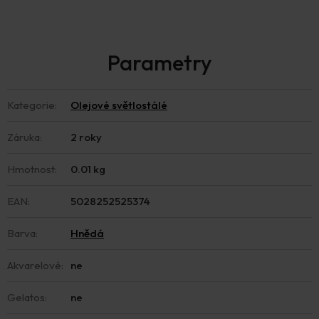
Kategorie
:
Olejové světlostálé
Záruka
:
2 roky
Hmotnost
:
0.01 kg
EAN
:
5028252525374
Barva
:
Hnědá
Akvarelové
:
ne
Gelatos
:
ne