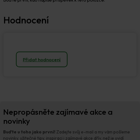
Přidat hodnocení
Z
Nepropásněte zajímavé akce a
á
p
novinky
a
t
Buďte u toho jako první!
Zadejte svůj e-mail a my vám pošleme
í
novinky, užitečné tipy, inspiraci i zajímavé akce dřív, než je uvidí