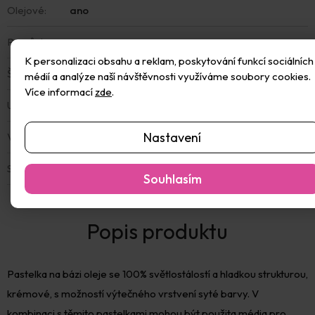
Olejové
:
ano
Pomůcka
:
ne
K personalizaci obsahu a reklam, poskytování funkcí sociálních
Školní
:
ne
médií a analýze naší návštěvnosti využíváme soubory cookies.
Více informací
zde
.
Umělecké
:
ne
Nastavení
Voskovky
:
ne
Sada
:
Ne
Souhlasím
Pastelka na bázi oleje se 100% světlostálostí a hladkou strukturou,
krémové, s možností výtečného vrstvení syté barvy. V
kombinaci s těmito pastelkami mohou být použita média pro