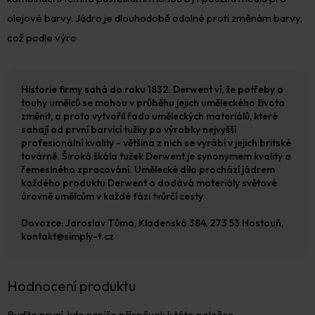
olejové barvy. Jádro je dlouhodobě odolné proti změnám barvy,
což podle výro
Historie firmy sahá do roku 1832. Derwent ví, že potřeby a
touhy umělců se mohou v průběhu jejich uměleckého života
změnit, a proto vytvořil řadu uměleckých materiálů, které
sahají od první barvicí tužky po výrobky nejvyšší
profesionální kvality - většina z nich se vyrábí v jejich britské
továrně. Široká škála tužek Derwent je synonymem kvality a
řemeslného zpracování. Umělecké dílo prochází jádrem
každého produktu Derwent a dodává materiály světové
úrovně umělcům v každé fázi tvůrčí cesty.
Dovozce: Jaroslav Tůma, Kladenská 384, 273 53 Hostouň,
kontakt@simply-t.cz
Hodnocení produktu
Buďte první, kdo napíše příspěvek k této položce.