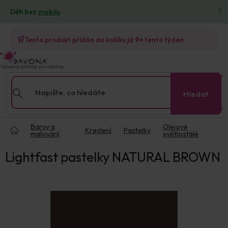
Přejít
Děti bez
mobilu
.
na
obsah
🛒
Tento produkt přidán do košíku již
9×
tento týden
Hledat
Domů
Barvy a
Olejové
Kreslení
Pastelky
malování
světlostálé
Lightfast pastelky NATURAL BROWN