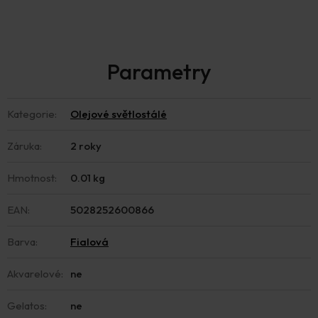
Kategorie
:
Olejové světlostálé
Záruka
:
2 roky
Hmotnost
:
0.01 kg
EAN
:
5028252600866
Barva
:
Fialová
Akvarelové
:
ne
Gelatos
:
ne