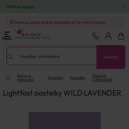
Přejít
Děti bez
mobilu
.
na
obsah
🛒
Tento produkt přidán do košíku již
16×
tento týden
Nákup
košík
Hledat
Domů
Barvy a
Olejové
Kreslení
Pastelky
malování
světlostálé
Lightfast pastelky WILD LAVENDER