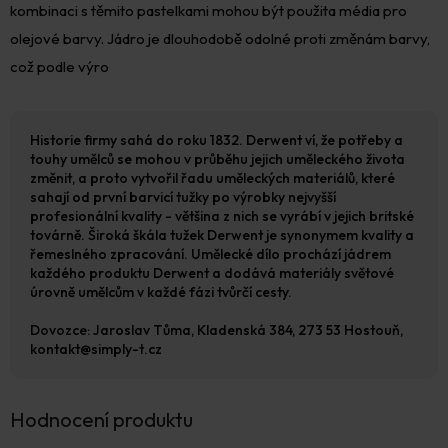
kombinaci s těmito pastelkami mohou být použita média pro
olejové barvy. Jádro je dlouhodobě odolné proti změnám barvy,
což podle výro
Historie firmy sahá do roku 1832. Derwent ví, že potřeby a
touhy umělců se mohou v průběhu jejich uměleckého života
změnit, a proto vytvořil řadu uměleckých materiálů, které
sahají od první barvicí tužky po výrobky nejvyšší
profesionální kvality - většina z nich se vyrábí v jejich britské
továrně. Široká škála tužek Derwent je synonymem kvality a
řemeslného zpracování. Umělecké dílo prochází jádrem
každého produktu Derwent a dodává materiály světové
úrovně umělcům v každé fázi tvůrčí cesty.
Dovozce: Jaroslav Tůma, Kladenská 384, 273 53 Hostouň,
kontakt@simply-t.cz
Hodnocení produktu