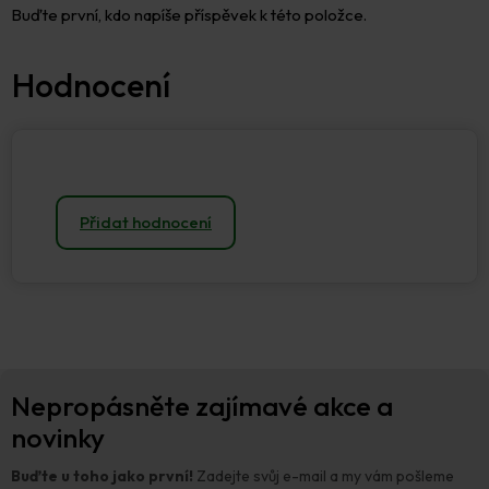
Buďte první, kdo napíše příspěvek k této položce.
Přidat hodnocení
Z
Nepropásněte zajímavé akce a
á
p
novinky
a
t
Buďte u toho jako první!
Zadejte svůj e-mail a my vám pošleme