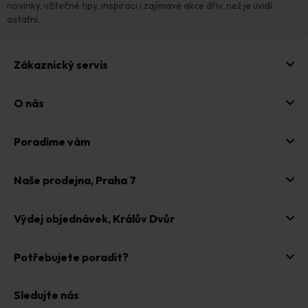
í
novinky, užitečné tipy, inspiraci i zajímavé akce dřív, než je uvidí
ostatní.
Zákaznický servis
O nás
Poradíme vám
Naše prodejna,
Praha 7
Výdej objednávek,
Králův Dvůr
Potřebujete poradit?
Sledujte nás