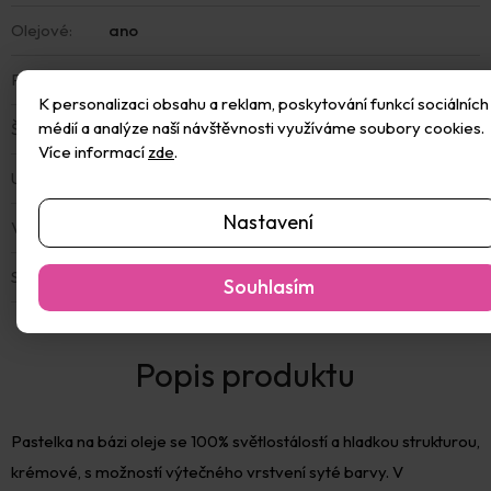
Olejové
:
ano
Pomůcka
:
ne
K personalizaci obsahu a reklam, poskytování funkcí sociálních
médií a analýze naší návštěvnosti využíváme soubory cookies.
Školní
:
ne
Více informací
zde
.
Umělecké
:
ne
Nastavení
Voskovky
:
ne
Sada
:
Ne
Souhlasím
Pastelka na bázi oleje se 100% světlostálostí a hladkou strukturou,
krémové, s možností výtečného vrstvení syté barvy. V