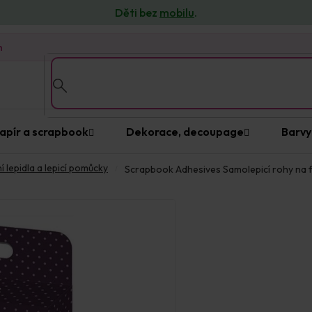
Děti bez
mobilu
.
n
apír a scrapbook
Dekorace, decoupage
Barvy
í lepidla a lepicí pomůcky
Scrapbook Adhesives Samolepicí rohy na f