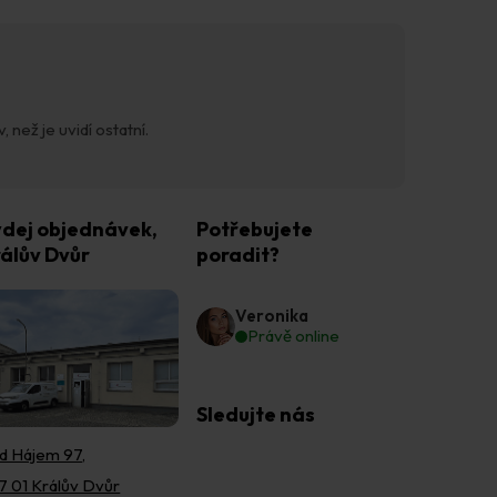
 než je uvidí ostatní.
dej objednávek,
Potřebujete
álův Dvůr
poradit?
Veronika
Právě online
Sledujte nás
d Hájem 97,
7 01 Králův Dvůr