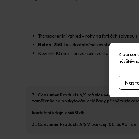
Transparentní vzhled – rohy na fotkách splynou s 
Balení 250 ks
– dostatečná zásoba pro tvorbu ce
Rozměr 10 mm – univerzální velikost vhodná pro r
K personal
návštěvno
Nast
3L Consumer Products A/S má více než 40 let zkušeno
zaměřením na poskytování celé řady přísně testovanýc
kontaktní údaje: cpi@3l.dk
3L Consumer Products A/S,Vibækvej 100, 5690 To