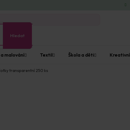
Hledat
 a malování
Textil
Škola a děti
Kreativní
otky transparentní 250 ks