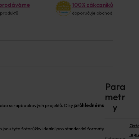
 prodáváme
100% zákazníků
 produktů
doporučuje obchod
 nebo scrapbookových projektů. Díky
průhlednému
Osta
 jsou tyto fotorůžky ideální pro standardní formáty
lepi
Kategorie
: