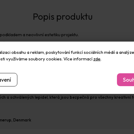
podkladem a neovlivní estetiku projektu.
lých fotoalb.
ůzné typy kreativních projektů a scrapbookingu.
izaci obsahu a reklam, poskytování funkcí sociálních médií a analýze
sti využíváme soubory cookies. Více informací
zde
.
avení
Souh
stí s navrhováním lepidel pro kreativní průmysl. V roce 2004 uvedli 
h a schválených lepidel, která jsou bezpečná pro všechny kreativní t
mmerup, Denmark