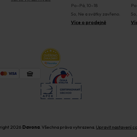
Po–Pá, 10–18
Po
So, Ne a svátky zavřeno.
So
Více o prodejně
Ví
right 2026
Davona
. Všechna práva vyhrazena.
Upravit nastavení c