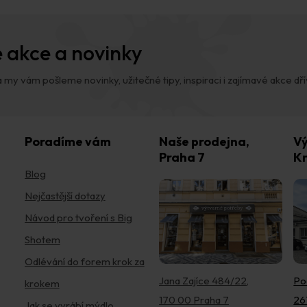
 akce a novinky
 my vám pošleme novinky, užitečné tipy, inspiraci i zajímavé akce dřív,
Poradíme vám
Naše prodejna,
Vý
Praha 7
Kr
Blog
Nejčastější dotazy
Návod pro tvoření s Big
Shotem
Odlévání do forem krok za
Jana Zajíce 484/22,
Po
krokem
170 00 Praha 7
26
Jak se vyrábí mýdlo