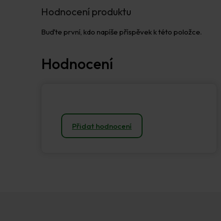
Hodnocení produktu
Buďte první, kdo napíše příspěvek k této položce.
Přidat hodnocení
Z
á
p