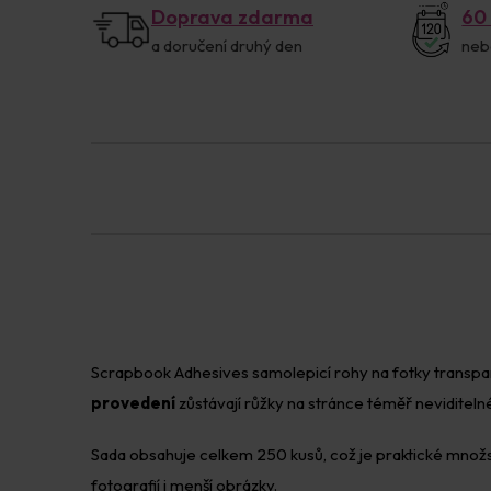
Doprava zdarma
60
a doručení druhý den
neb
Scrapbook Adhesives samolepicí rohy na fotky transpa
provedení
zůstávají růžky na stránce téměř neviditeln
Sada obsahuje celkem 250 kusů, což je praktické množst
fotografií i menší obrázky.