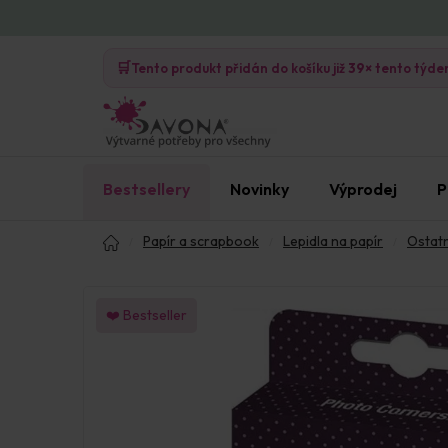
Přejít
na
🛒
obsah
Tento produkt přidán do košíku již
39×
tento týde
Bestsellery
Novinky
Výprodej
P
Domů
Papír a scrapbook
Lepidla na papír
Ostatn
❤️ Bestseller