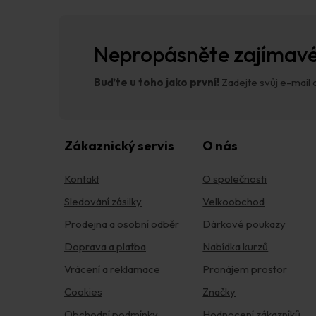
a
t
í
Nepropásněte zajímavé
Buďte u toho jako první!
Zadejte svůj e-mail a
Zákaznický servis
O nás
Kontakt
O společnosti
Sledování zásilky
Velkoobchod
Prodejna a osobní odběr
Dárkové poukazy
Doprava a platba
Nabídka kurzů
Vrácení a reklamace
Pronájem prostor
Cookies
Značky
Obchodní podmínky
Hodnocení zákazníků