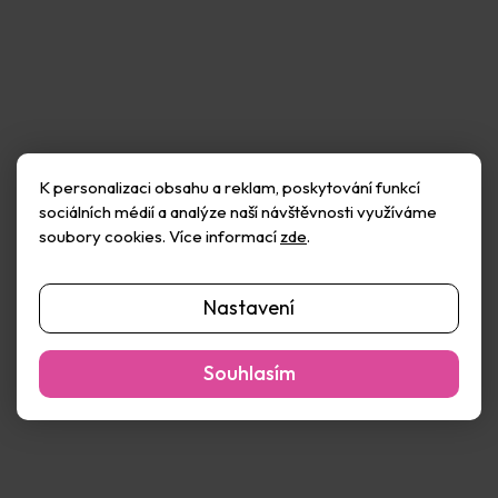
K personalizaci obsahu a reklam, poskytování funkcí
Stamperia Sada
Stamperia Sada
sociálních médií a analýze naší návštěvnosti využíváme
oboustranných papírů 20 ×
oboustranných papírů 20 ×
soubory cookies. Více informací
zde
.
20 cm Golden harmony
20 cm Gotika (10ks)
Skladem
(1 ks)
Skladem
(4 ks)
(10ks)
160 Kč
167 Kč
Nastavení
Do košíku
Do košíku
Souhlasím