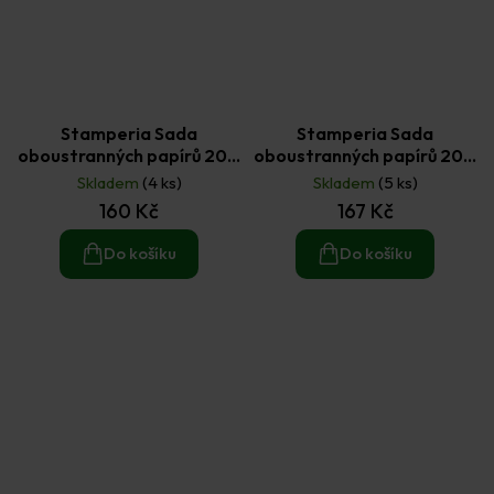
Stamperia Sada
Stamperia Sada
oboustranných papírů 20 ×
oboustranných papírů 20 ×
20 cm The Nutcracker č.2
20 cm The Owl's House
Skladem
(4 ks)
Skladem
(5 ks)
(10ks)
(10ks)
160 Kč
167 Kč
Do košíku
Do košíku