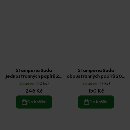
Stamperia Sada
Stamperia Sada
jednostranných papírů 20
oboustranných papírů 20 ×
× 20 cm Silent Sea 22 ks
20 cm Alice (10ks)
Skladem
(10 ks)
Skladem
(7 ks)
246 Kč
150 Kč
Do košíku
Do košíku