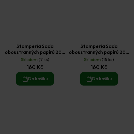
Stamperia Sada
Stamperia Sada
oboustranných papírů 20 ×
oboustranných papírů 20 ×
20 cm Land of Pharaohs
20 cm Masquerade (10ks)
Skladem
(7 ks)
Skladem
(15 ks)
(10ks)
160 Kč
160 Kč
Do košíku
Do košíku