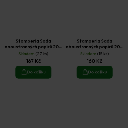
Stamperia Sada
Stamperia Sada
oboustranných papírů 20 ×
oboustranných papírů 20 ×
20 cm Quiet Days (10ks)
20 cm Sea Land (10ks)
Skladem
(27 ks)
Skladem
(15 ks)
167 Kč
160 Kč
Do košíku
Do košíku