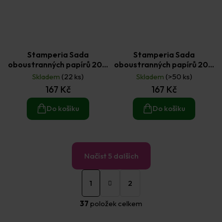
Stamperia Sada
Stamperia Sada
oboustranných papírů 20 ×
oboustranných papírů 20 ×
20 cm Timeless (10ks)
20 cm Voyages
Skladem
(22 ks)
Skladem
(>50 ks)
Fantastiques (10ks)
167 Kč
167 Kč
Do košíku
Do košíku
Načíst 5 dalších
S
O
t
1
2
v
r
á
l
37
položek celkem
n
á
k
d