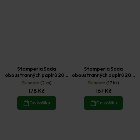
Stamperia Sada
Stamperia Sada
oboustranných papírů 20 ×
oboustranných papírů 20 ×
20 cm Brocante Antiques
20 cm Candy Christmas
Skladem
(2 ks)
Skladem
(17 ks)
(10ks)
(10ks)
178 Kč
167 Kč
Do košíku
Do košíku