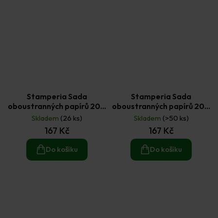
Stamperia Sada
Stamperia Sada
oboustranných papírů 20 ×
oboustranných papírů 20 ×
20 cm Family (10 ks)
20 cm Furry Friends (10ks)
Skladem
(26 ks)
Skladem
(>50 ks)
167 Kč
167 Kč
Do košíku
Do košíku