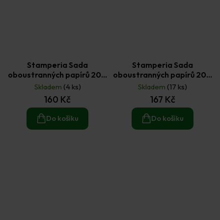
Stamperia Sada
Stamperia Sada
oboustranných papírů 20 ×
oboustranných papírů 20 ×
20 cm Shabby Rose (10ks)
20 cm Silent Sea (10 ks)
Skladem
(4 ks)
Skladem
(17 ks)
160 Kč
167 Kč
Do košíku
Do košíku