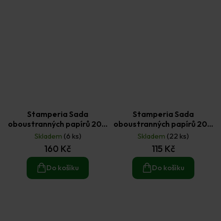
Stamperia Sada
Stamperia Sada
oboustranných papírů 20 ×
oboustranných papírů 20 ×
20 cm Alterego (10ks)
20 cm Baby (4 ks)
Skladem
(6 ks)
Skladem
(22 ks)
160 Kč
115 Kč
Do košíku
Do košíku