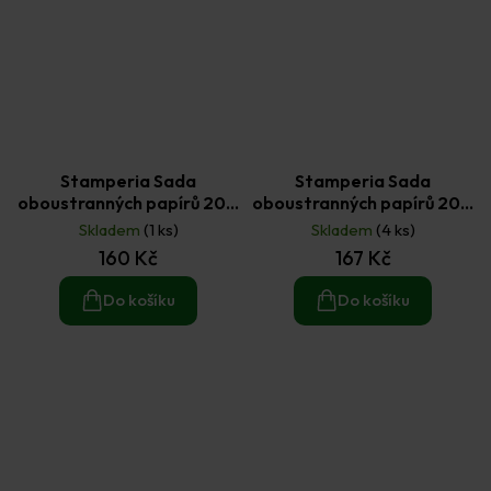
Stamperia Sada
Stamperia Sada
oboustranných papírů 20 ×
oboustranných papírů 20 ×
20 cm Hudba (10ks)
20 cm Kapky rosy
Skladem
(1 ks)
Skladem
(4 ks)
happiness (10ks)
160 Kč
167 Kč
Do košíku
Do košíku