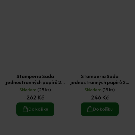
Stamperia Sada
Stamperia Sada
jednostranných papírů 20
jednostranných papírů 20
× 20 cm Daisy Art 22 ks
× 20 cm Furry Friends
Skladem
(25 ks)
Skladem
(15 ks)
(22ks)
262 Kč
246 Kč
Do košíku
Do košíku