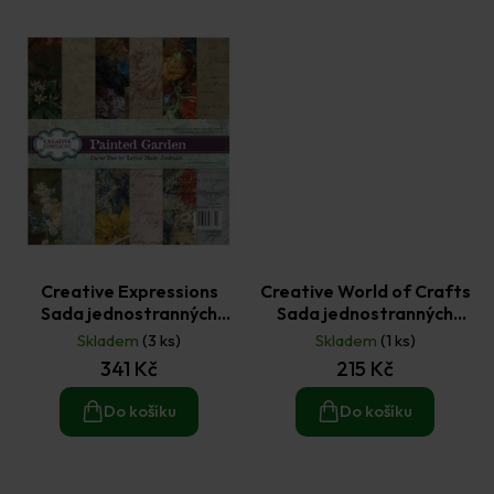
Creative Expressions
Creative World of Crafts
Sada jednostranných
Sada jednostranných
papírů 20,3x20,3cm (24ks)
papírů 20,3 × 20,3 cm -
Skladem
(3 ks)
Skladem
(1 ks)
- Painted Garden
Safari Adventure 36 ks
341 Kč
215 Kč
Do košíku
Do košíku