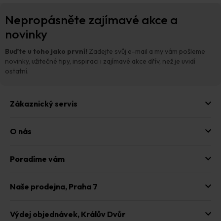
o
a
Z
v
c
Nepropásněte zajímavé akce a
á
á
í
n
p
novinky
p
í
a
r
t
v
Buďte u toho jako první!
Zadejte svůj e-mail a my vám pošleme
í
k
novinky, užitečné tipy, inspiraci i zajímavé akce dřív, než je uvidí
y
ostatní.
v
ý
p
Zákaznický servis
i
s
u
O nás
Poradíme vám
Naše prodejna,
Praha 7
Výdej objednávek,
Králův Dvůr