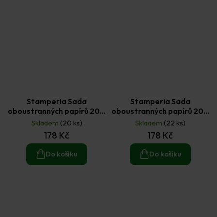
Stamperia Sada
Stamperia Sada
oboustranných papírů 20 ×
oboustranných papírů 20 ×
20 cm Daisy Art 10 ks
20 cm Daisy Art č.1 10 ks
Skladem
(20 ks)
Skladem
(22 ks)
178 Kč
178 Kč
Do košíku
Do košíku