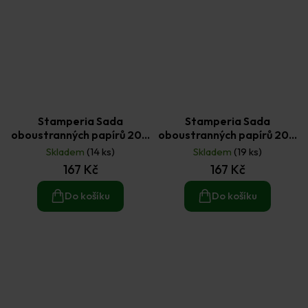
Stamperia Sada
Stamperia Sada
oboustranných papírů 20 ×
oboustranných papírů 20 ×
20 cm Herbarium Silvae
20 cm Hidden Grove (10ks)
Skladem
(14 ks)
Skladem
(19 ks)
(10 ks)
167 Kč
167 Kč
Do košíku
Do košíku