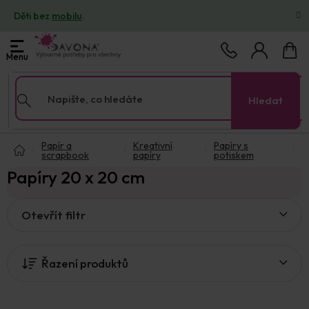
Přejít
Děti bez
mobilu
.
na
obsah
Nákup
košík
Hledat
Domů
Papír a
Kreativní
Papíry s
scrapbook
papíry
potiskem
Papíry 20 x 20 cm
V
Otevřít filtr
ý
p
i
Řazení produktů
s
p
r