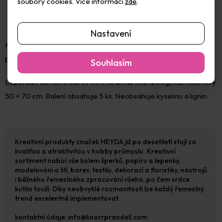
soubory cookies. Více informací
zde
.
Nastavení
Kartonové desky k výrobě alb, diářů, deníků, bloků apod. Ideální
pro školní projekty nebo do kanceláře.
Souhlasím
Lepenka / karton o síle 1,9 mm. Gramáž cca 1200g/m2. Rozměry
50 × 70 cm. Balení obsahuje 5 ks. Neobsahuje kyselinu a lignin.
Kreativní produkty značek HEYDA již po desetiletí stojí za
kvalitou a atraktivitou v hobby průmyslu. Kreativní
sortiment nabízí vše kolem šperků, papíru a lepenky,
modelování a lití, barev, textilu, dekorací a floristiky, nástrojů
i běžného řemeslného zpracování všeho, po čem srdce
kutila touží. Díky neobvyklé rozmanitosti lze každý řemeslný
trend excelentně implementovat.
kontaktní údaje: info@knorrprandell.com