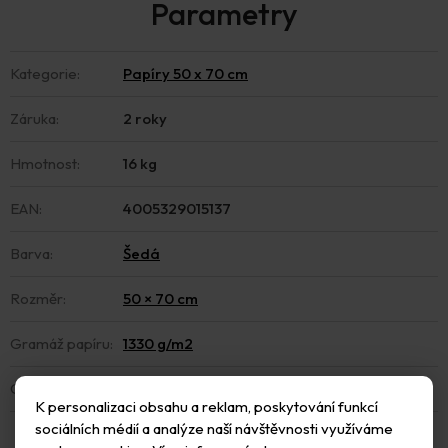
Kategorie
:
Papíry 50 x 70 cm
Záruka
:
2 roky
Hmotnost
:
16 kg
EAN
:
4005329015137
Barva
:
Šedá
Rozměr
:
50 × 70 cm
Gramáž papíru
:
1330 g/m2
Obsah balení
:
5 ks
K personalizaci obsahu a reklam, poskytování funkcí
sociálních médií a analýze naší návštěvnosti využíváme