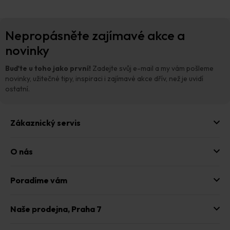
Z
Nepropásněte zajímavé akce a
á
p
novinky
a
t
Buďte u toho jako první!
Zadejte svůj e-mail a my vám pošleme
í
novinky, užitečné tipy, inspiraci i zajímavé akce dřív, než je uvidí
ostatní.
Zákaznický servis
O nás
Poradíme vám
Naše prodejna,
Praha 7