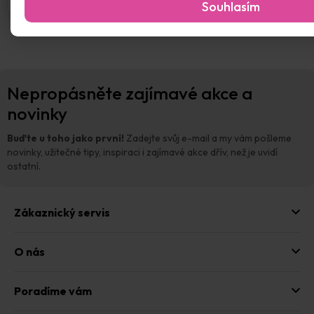
Souhlasím
Z
Nepropásněte zajímavé akce a
á
p
novinky
a
t
Buďte u toho jako první!
Zadejte svůj e-mail a my vám pošleme
í
novinky, užitečné tipy, inspiraci i zajímavé akce dřív, než je uvidí
ostatní.
Zákaznický servis
O nás
Poradíme vám