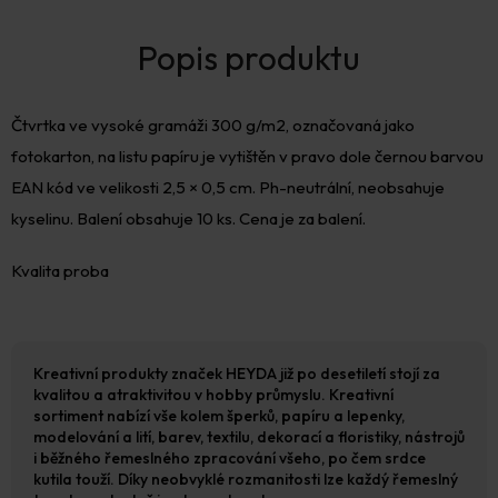
Čtvrtka ve vysoké gramáži 300 g/m2, označovaná jako
fotokarton, na listu papíru je vytištěn v pravo dole černou barvou
EAN kód ve velikosti 2,5 × 0,5 cm. Ph-neutrální, neobsahuje
kyselinu. Balení obsahuje 10 ks. Cena je za balení.
Kvalita proba
Kreativní produkty značek HEYDA již po desetiletí stojí za
kvalitou a atraktivitou v hobby průmyslu. Kreativní
sortiment nabízí vše kolem šperků, papíru a lepenky,
modelování a lití, barev, textilu, dekorací a floristiky, nástrojů
i běžného řemeslného zpracování všeho, po čem srdce
kutila touží. Díky neobvyklé rozmanitosti lze každý řemeslný