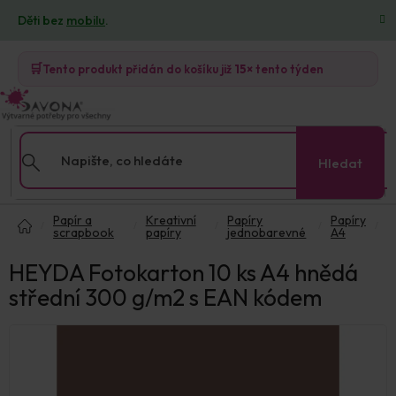
Přejít
Děti bez
mobilu
.
na
obsah
🛒
Tento produkt přidán do košíku již
15×
tento týden
Hledat
Domů
Papír a
Kreativní
Papíry
Papíry
scrapbook
papíry
jednobarevné
A4
HEYDA Fotokarton 10 ks A4 hnědá
střední 300 g/m2 s EAN kódem