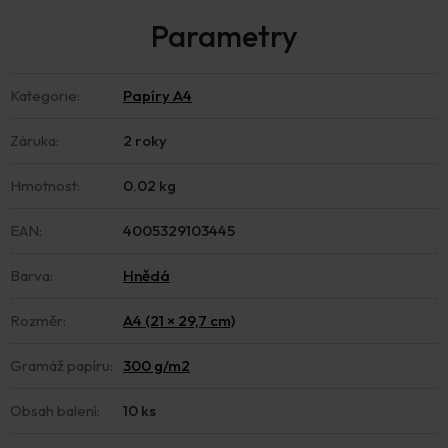
Kategorie
:
Papíry A4
Záruka
:
2 roky
Hmotnost
:
0.02 kg
EAN
:
4005329103445
Barva
:
Hnědá
Rozměr
:
A4 (21 × 29,7 cm)
Gramáž papíru
:
300 g/m2
Obsah balení
:
10 ks