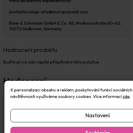
trend excelentně implementovat.
kontaktní údaje: info@knorrprandell.com
Baier & Schneider GmbH & Co. KG, Wollhausstraße 60-62,
74072 Heilbronn, Germany
Hodnocení produktu
Buďte první, kdo napíše příspěvek k této položce.
K personalizaci obsahu a reklam, poskytování funkcí sociálních 
návštěvnosti využíváme soubory cookies. Více informací
zde
.
Nastavení
Přidat hodnocení
Souhlasím