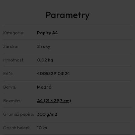
Kategorie
:
Papíry A4
Záruka
:
2 roky
Hmotnost
:
0.02 kg
EAN
:
4005329103124
Barva
:
Modrá
Rozměr
:
A4 (21 × 29,7 cm)
Gramáž papíru
:
300 g/m2
Obsah balení
:
10 ks