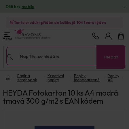
Přejít
Děti bez
mobilu
.
na
obsah
🛒
Tento produkt přidán do košíku již
10×
tento týden
Nákup
košík
Hledat
Domů
Papír a
Kreativní
Papíry
Papíry
scrapbook
papíry
jednobarevné
A4
HEYDA Fotokarton 10 ks A4 modrá
tmavá 300 g/m2 s EAN kódem