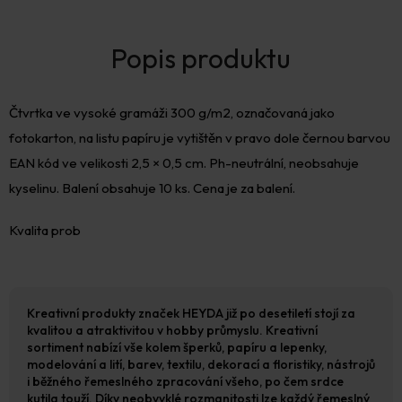
Čtvrtka ve vysoké gramáži 300 g/m2, označovaná jako
fotokarton, na listu papíru je vytištěn v pravo dole černou barvou
EAN kód ve velikosti 2,5 × 0,5 cm. Ph-neutrální, neobsahuje
kyselinu. Balení obsahuje 10 ks. Cena je za balení.
Kvalita prob
Kreativní produkty značek HEYDA již po desetiletí stojí za
kvalitou a atraktivitou v hobby průmyslu. Kreativní
sortiment nabízí vše kolem šperků, papíru a lepenky,
modelování a lití, barev, textilu, dekorací a floristiky, nástrojů
i běžného řemeslného zpracování všeho, po čem srdce
kutila touží. Díky neobvyklé rozmanitosti lze každý řemeslný