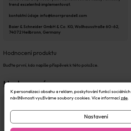
trend excelentně implementovat.
kontaktní údaje: info@knorrprandell.com
Baier & Schneider GmbH & Co. KG, Wollhausstraße 60-62,
74072 Heilbronn, Germany
Hodnocení produktu
Buďte první, kdo napíše příspěvek k této položce.
K personalizaci obsahu a reklam, poskytování funkcí sociálních 
návštěvnosti využíváme soubory cookies. Více informací
zde
.
Nastavení
Přidat hodnocení