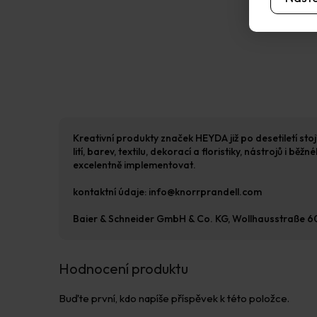
Kreativní produkty značek HEYDA již po desetiletí stoj
lití, barev, textilu, dekorací a floristiky, nástrojů i
excelentně implementovat.
kontaktní údaje: info@knorrprandell.com
Baier & Schneider GmbH & Co. KG, Wollhausstraße 
Hodnocení produktu
Buďte první, kdo napíše příspěvek k této položce.