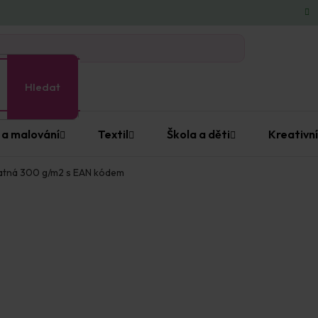
Hledat
 a malování
Textil
Škola a děti
Kreativní
matná 300 g/m2 s EAN kódem