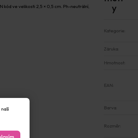
kód ve velikosti 2,5 × 0,5 cm. Ph-neutrální,
Kategorie
:
Záruka
:
Hmotnost
:
EAN
:
Barva
:
 naší
Rozměr
:
lasím