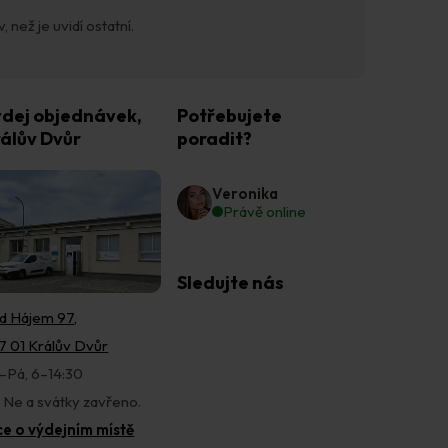
 než je uvidí ostatní.
dej objednávek,
Potřebujete
álův Dvůr
poradit?
Veronika
Právě online
Sledujte nás
d Hájem 97,
7 01 Králův Dvůr
–Pá, 6–14:30
, Ne a svátky zavřeno.
ce o výdejním místě