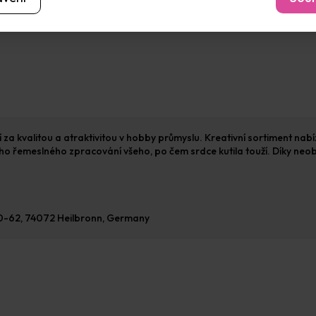
í za kvalitou a atraktivitou v hobby průmyslu. Kreativní sortiment nab
 běžného řemeslného zpracování všeho, po čem srdce kutila touží. Díky n
60-62, 74072 Heilbronn, Germany