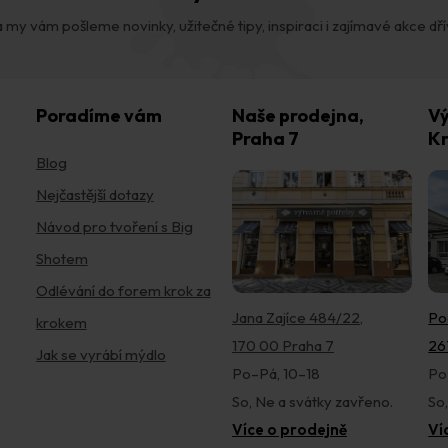
 my vám pošleme novinky, užitečné tipy, inspiraci i zajímavé akce dřív,
Poradíme vám
Naše prodejna,
Vý
Praha 7
Kr
Blog
Nejčastější dotazy
Návod pro tvoření s Big
Shotem
Odlévání do forem krok za
Jana Zajíce 484/22,
Po
krokem
170 00 Praha 7
26
Jak se vyrábí mýdlo
Po–Pá, 10–18
Po
So, Ne a svátky zavřeno.
So
Více o prodejně
Ví