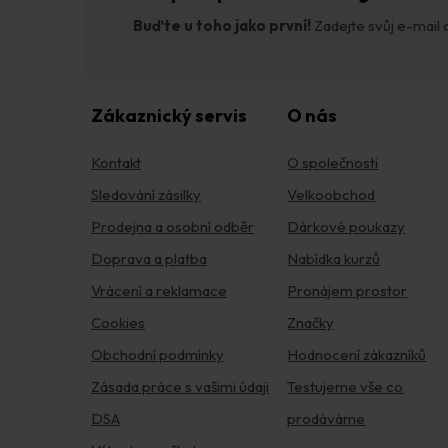
Buďte u toho jako první!
Zadejte svůj e-mail a
Zákaznický servis
O nás
Kontakt
O společnosti
Sledování zásilky
Velkoobchod
Prodejna a osobní odběr
Dárkové poukazy
Doprava a platba
Nabídka kurzů
Vrácení a reklamace
Pronájem prostor
Cookies
Značky
Obchodní podmínky
Hodnocení zákazníků
Zásada práce s vašimi údaji
Testujeme vše co
DSA
prodáváme