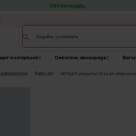
Děti bez
mobilu
.
n
apír a scrapbook
Dekorace, decoupage
Barvy
y jednobarevné
Papíry A4
HEYDA Fotokarton 10 ks A4 stříbrná 