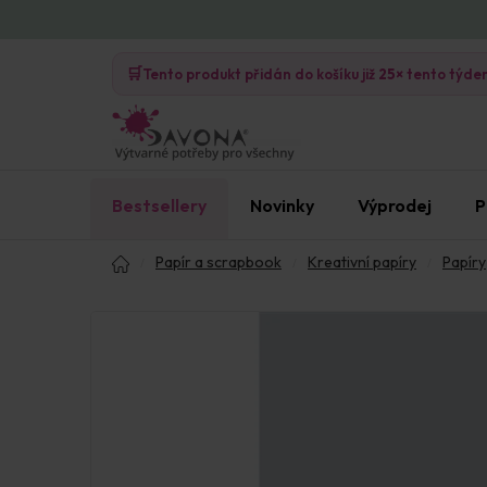
Přejít
na
🛒
obsah
Tento produkt přidán do košíku již
25×
tento týde
Bestsellery
Novinky
Výprodej
P
Domů
Papír a scrapbook
Kreativní papíry
Papír