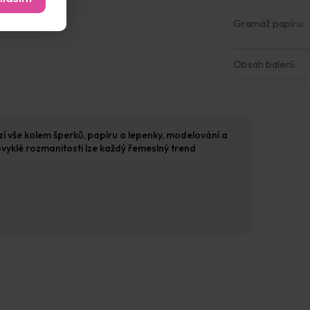
Gramáž papíru
:
Obsah balení
:
ízí vše kolem šperků, papíru a lepenky, modelování a
eobvyklé rozmanitosti lze každý řemeslný trend