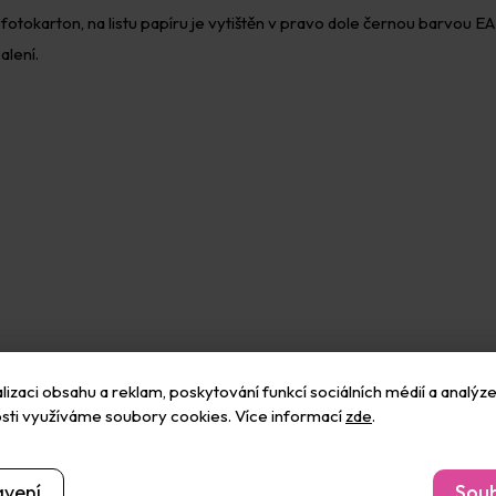
okarton, na listu papíru je vytištěn v pravo dole černou barvou EAN 
alení.
izaci obsahu a reklam, poskytování funkcí sociálních médií a analýze
sti využíváme soubory cookies. Více informací
zde
.
avení
Souh