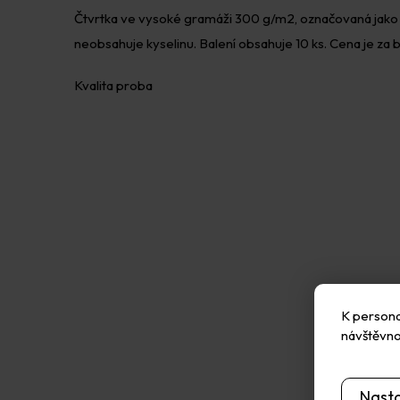
Čtvrtka ve vysoké gramáži 300 g/m2, označovaná jako fot
neobsahuje kyselinu. Balení obsahuje 10 ks. Cena je za b
Kvalita proba
K personal
návštěvno
Nast