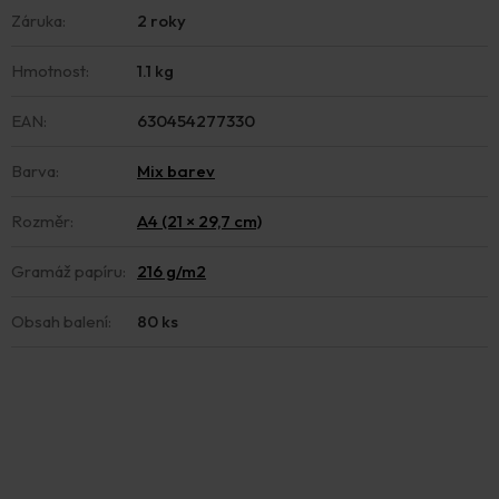
Záruka
:
2 roky
Hmotnost
:
1.1 kg
EAN
:
630454277330
Barva
:
Mix barev
Rozměr
:
A4 (21 × 29,7 cm)
Gramáž papíru
:
216 g/m2
Obsah balení
:
80 ks