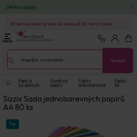
Přejít
Děti bez
mobilu
.
na
obsah
🛒
Tento produkt přidán do košíku již
13×
tento týden
Nákup
košík
Hledat
Domů
Papír a
Kreativní
Papíry
Papíry
scrapbook
papíry
jednobarevné
A4
Sizzix Sada jednobarevných papírů
A4 80 ks
Tip