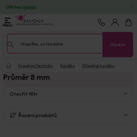
Přejít
Děti bez
mobilu
.
na
obsah
Nákup
košík
Hledat
Domů
Kreativní techniky
Korálky
Dřevěné korálky
Průměr 8 mm
V
Otevřít filtr
ý
p
i
Řazení produktů
s
p
r
o