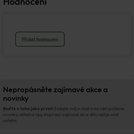
Přidat hodnocení
Z
Nepropásněte zajímavé akce a
á
p
novinky
a
t
Buďte u toho jako první!
Zadejte svůj e-mail a my vám pošleme
í
novinky, užitečné tipy, inspiraci i zajímavé akce dřív, než je uvidí
ostatní.