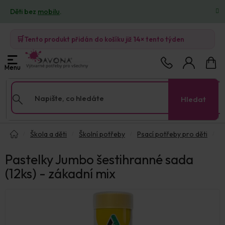
Přejít
Děti bez
mobilu
.
na
obsah
🛒
Tento produkt přidán do košíku již
14×
tento týden
Nákup
košík
Hledat
Domů
Škola a děti
Školní potřeby
Psací potřeby pro děti
Pastelky Jumbo šestihranné sada
(12ks) - zákadní mix