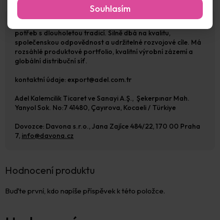
Souhlasím
ADEL je etablovaný turecký výrobce školních a kreativních
potřeb s dlouholetou tradicí. Silně dbá na kvalitu,
společenskou odpovědnost a udržitelné rozvojové cíle. Má
rozsáhlé produktové portfolio, kvalitní výrobní zázemí a
globální distribuční síť.
kontaktní údaje: export@adel.com.tr
Adel Kalemcilik Ticaret ve Sanayi A.Ş., Şekerpınar Mah.
Yanyol Sok. No:7 41480, Çayırova, Kocaeli / Türkiye
Dovozce: Davona s.r.o., Jana Zajíce 484/22, 170 00 Praha
7,
info@davona.cz
Hodnocení produktu
Buďte první, kdo napíše příspěvek k této položce.