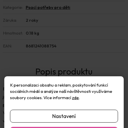
Kategorie
:
Psací potřeby pro děti
Záruka
:
2 roky
Hmotnost
:
0.18 kg
EAN
:
8681241088754
K personalizaci obsahu a reklam, poskytování funkcí
Balení obsahuje 12ks šestihranných jumbo pastelek. Pastelky
sociálních médií a analýze naší návštěvnosti využíváme
jsou uloženy v praktickém kovovém tubusu, který je snadno
soubory cookies. Více informací
zde
.
přenosný a chrání obsah před poškozením.
Vhodné pro školky, školy i domácí tvoření. Ideální pro kreslení,
Nastavení
vybarvování i školní proje