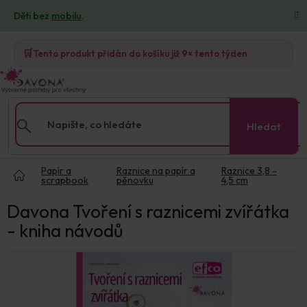
Přejít
Děti bez
mobilu
.
na
obsah
🛒
Tento produkt přidán do košíku již
9×
tento týden
Hledat
Domů
Papír a
Raznice na papír a
Raznice 3,8 -
scrapbook
pěnovku
4,5 cm
Davona Tvoření s raznicemi zvířátka
- kniha návodů