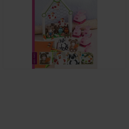
Zvýhodněná sada s tímto produktem