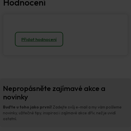
Přidat hodnocení
Z
Nepropásněte zajímavé akce a
á
p
novinky
a
t
Buďte u toho jako první!
Zadejte svůj e-mail a my vám pošleme
í
novinky, užitečné tipy, inspiraci i zajímavé akce dřív, než je uvidí
ostatní.