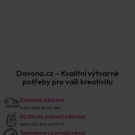
Sada raznic velká + 2 knihy zdarma
3 697 Kč
Zobrazit sadu
Prodejna Praha
Davona.cz – Kvalitní výtvarné
potřeby pro vaši kreativitu
Doprava zdarma
a doručení druhý den
60 dní na vrácení zdarma
nebo 120 dnů za 29 Kč
Testujeme co prodáváme