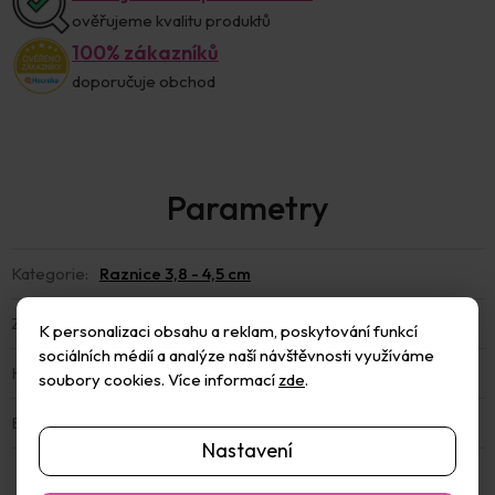
ověřujeme kvalitu produktů
100% zákazníků
doporučuje obchod
Kategorie
:
Raznice 3,8 - 4,5 cm
Záruka
:
2 roky
K personalizaci obsahu a reklam, poskytování funkcí
sociálních médií a analýze naší návštěvnosti využíváme
Hmotnost
:
0.1 kg
soubory cookies. Více informací
zde
.
EAN
:
8594213970264
Nastavení