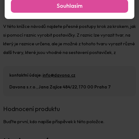
Souhlasím
V této knížce návodů najdete přesné postupy krok za krokem, jak
si pomocí raznic vyrobit postavičky. Z raznic lze vyrazit tvar, na
který je raznice určena, ale je možné z tohoto tvaru vyrazit různé
další tvary, které jsou vhodné na sestavení postaviček, z
kontaktní údaje:
info@davona.cz
Davona s.r.o., Jana Zajíce 484/22, 170 00 Praha 7
Hodnocení produktu
Buďte první, kdo napíše příspěvek k této položce.