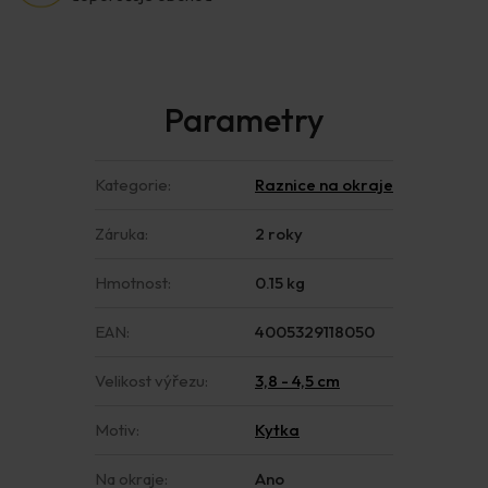
Kategorie
:
Raznice na okraje
Záruka
:
2 roky
Hmotnost
:
0.15 kg
EAN
:
4005329118050
Velikost výřezu
:
3,8 - 4,5 cm
Motiv
:
Kytka
Na okraje
:
Ano