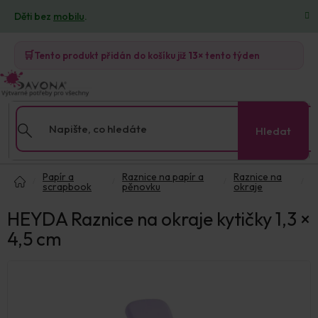
Přejít
Děti bez
mobilu
.
na
obsah
🛒
Tento produkt přidán do košíku již
13×
tento týden
Hledat
Domů
Papír a
Raznice na papír a
Raznice na
scrapbook
pěnovku
okraje
HEYDA Raznice na okraje kytičky 1,3 ×
4,5 cm