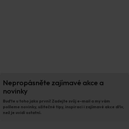
Z
Nepropásněte zajímavé akce a
á
p
novinky
a
t
Buďte u toho jako první!
Zadejte svůj e-mail a my vám
í
pošleme novinky, užitečné tipy, inspiraci i zajímavé akce dřív,
než je uvidí ostatní.