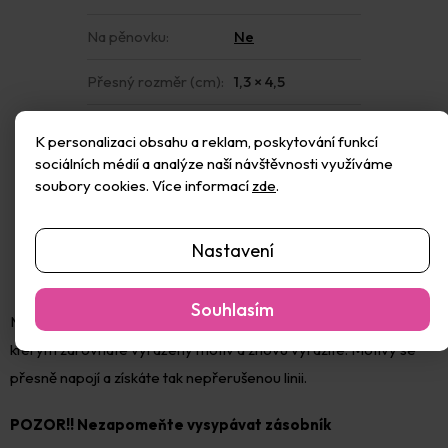
Na pěnovku
:
Ne
Přesný rozměr (cm)
:
1,3 × 4,5
Rohová
:
Ne
K personalizaci obsahu a reklam, poskytování funkcí
sociálních médií a analýze naší návštěvnosti využíváme
Sada
:
Ne
soubory cookies. Více informací
zde
.
Nastavení
Souhlasím
Můžete získat nekonečnou linku. Razidlo má speciální kraje, ke
kterým zarovnáte vyražený motiv a znovu vyrazíte. Motivy se
přesně napojí a získáte tak nepřerušenou linii.
POZOR!! Nezapomeňte vysypávat zásobník