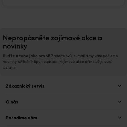
Z
Nepropásněte zajímavé akce a
á
p
novinky
a
t
Buďte u toho jako první!
Zadejte svůj e-mail a my vám pošleme
í
novinky, užitečné tipy, inspiraci i zajímavé akce dřív, než je uvidí
ostatní.
Zákaznický servis
O nás
Poradíme vám