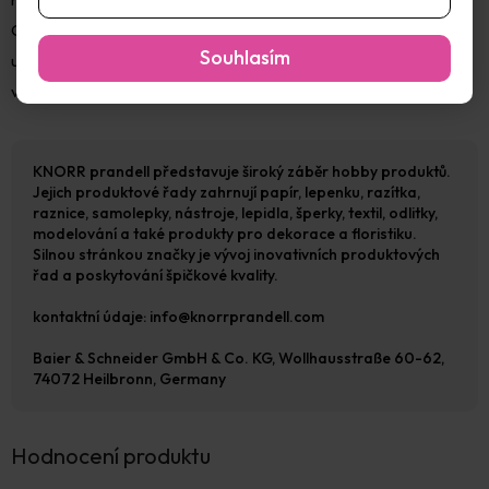
Odeberte požadované množství a zbytek ihned vzduchotěsně
Souhlasím
utěsněte. Modelovací hmotu prohněte suchýma rukama a
vytvarujte. K vyhlazení p
KNORR prandell představuje široký záběr hobby produktů.
Jejich produktové řady zahrnují papír, lepenku, razítka,
raznice, samolepky, nástroje, lepidla, šperky, textil, odlitky,
modelování a také produkty pro dekorace a floristiku.
Silnou stránkou značky je vývoj inovativních produktových
řad a poskytování špičkové kvality.
kontaktní údaje: info@knorrprandell.com
Baier & Schneider GmbH & Co. KG, Wollhausstraße 60-62,
74072 Heilbronn, Germany
Hodnocení produktu