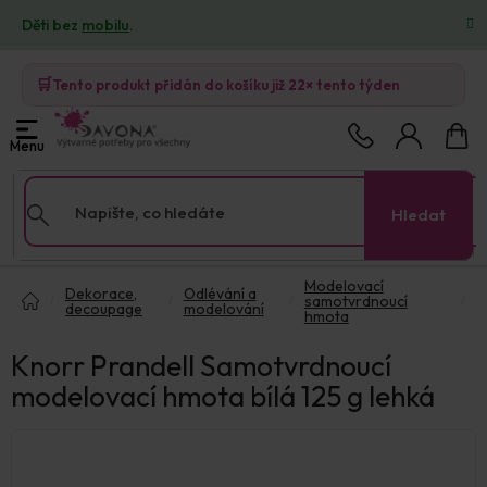
Přejít
Děti bez
mobilu
.
na
obsah
🛒
Tento produkt přidán do košíku již
22×
tento týden
Nákup
košík
Hledat
Domů
Modelovací
Dekorace,
Odlévání a
samotvrdnoucí
decoupage
modelování
hmota
Knorr Prandell Samotvrdnoucí
modelovací hmota bílá 125 g lehká