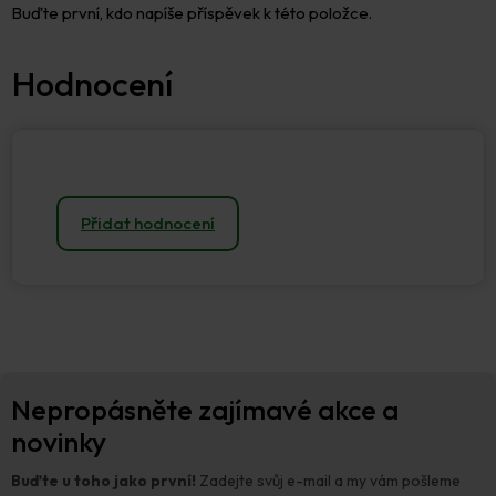
Buďte první, kdo napíše příspěvek k této položce.
Přidat hodnocení
Z
Nepropásněte zajímavé akce a
á
p
novinky
a
t
Buďte u toho jako první!
Zadejte svůj e-mail a my vám pošleme