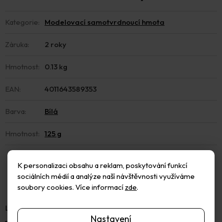
Kategorie
:
Modelovací samotvrdnoucí hmota
Záruka
:
2 roky
Hmotnost
:
0.13 kg
EAN
:
4011643589353
Barva
:
Bílá
Hmotnost
:
125 g
K personalizaci obsahu a reklam, poskytování funkcí
sociálních médií a analýze naší návštěvnosti využíváme
soubory cookies. Více informací
zde
.
Lehká na vzduchu tvrdnoucí modelovací hmota, která přilne
Nastavení
například na sklo, keraminku, dřevo, polystyren, plasty apod.