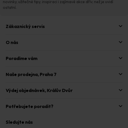
í
novinky, užitečné tipy, inspiraci i zajímavé akce dřív, než je uvidí
ostatní.
Zákaznický servis
O nás
Poradíme vám
Naše prodejna,
Praha 7
Výdej objednávek,
Králův Dvůr
Potřebujete poradit?
Sledujte nás