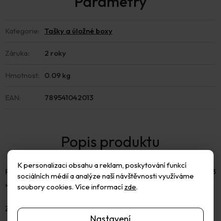
Kategorie
:
Tašky a úložné boxy
Záruka
:
2 roky
Hmotnost
:
0.09 kg
EAN
:
789541042013
K personalizaci obsahu a reklam, poskytování funkcí
Přenosná plechová krabička až na 12 ks Mini Distress polštářků (3
sociálních médií a analýze naší návštěvnosti využíváme
× 3 cm rozměr polštářku).
soubory cookies. Více informací
zde
.
Zavírání je průhledné a uvnitř jsou platové přihrádky, které lze
Nastavení