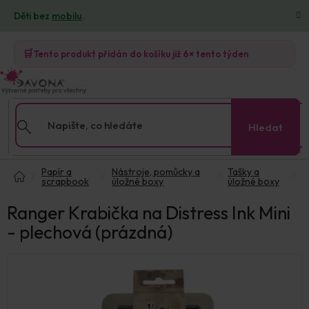
Přejít
Děti bez
mobilu
.
na
obsah
🛒
Tento produkt přidán do košíku již
6×
tento týden
Hledat
Domů
Papír a
Nástroje, pomůcky a
Tašky a
scrapbook
úložné boxy
úložné boxy
Ranger Krabička na Distress Ink Mini
- plechová (prázdná)