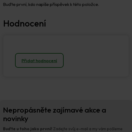
Buďte první, kdo napíše příspěvek k této položce.
Přidat hodnocení
Z
Nepropásněte zajímavé akce a
á
p
novinky
a
t
Buďte u toho jako první!
Zadejte svůj e-mail a my vám pošleme