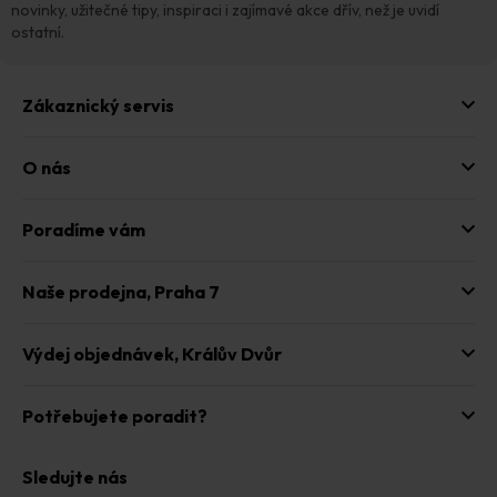
í
novinky, užitečné tipy, inspiraci i zajímavé akce dřív, než je uvidí
ostatní.
Zákaznický servis
O nás
Poradíme vám
Naše prodejna,
Praha 7
Výdej objednávek,
Králův Dvůr
Potřebujete poradit?
Sledujte nás