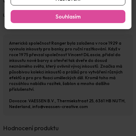
vyjmout.
Určeno pouze pro dospělé.
Souhlasím
Americká společnost Ranger byla založena v roce 1929 a
vyvinula inkousty pro banky, pro ruční razítkování. Když v
roce 1975 převzal společnost Vincent DiLascia, přidal do
inkoustu nové barvy a otevřel tak dveře do dosud
neznámého světa, který ovlivnil vývoj inkoustů. Značka má
působivou kolekci inkoustů a prášků pro vytváření různých
efektů a pro pro fixaci uměleckých děl. Kromě toho má
rozsáhlou nabídku razítek, šablon a mnoho dalšího
příslušenství.
Dovozce: VAESSEN B.V., Thermiekstraat 25, 6361 HB NUTH,
Nederland, info@veassen-creative.com
Hodnocení produktu