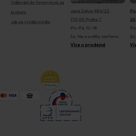
Odlévání do forem krok za
Jana Zajíce 484/22,
Po
krokem
170 00 Praha 7
26
Jak se vyrábí mýdlo
Po–Pá, 10–18
Po
So, Ne a svátky zavřeno.
So
Více o prodejně
Ví