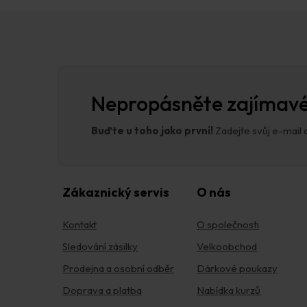
Z
á
p
a
t
í
Nepropásněte zajímavé
Buďte u toho jako první!
Zadejte svůj e-mail a
Zákaznický servis
O nás
Kontakt
O společnosti
Sledování zásilky
Velkoobchod
Prodejna a osobní odběr
Dárkové poukazy
Doprava a platba
Nabídka kurzů