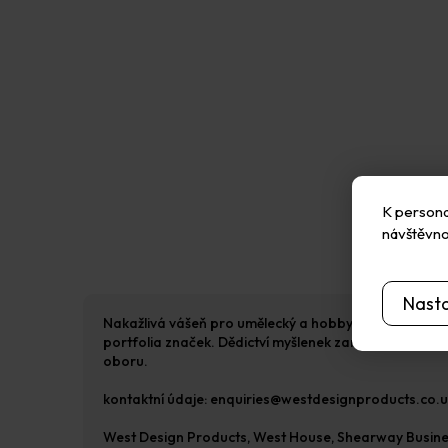
K personal
návštěvno
Nast
Nakažlivá vášeň pro umělecký a hobby průmysl a touha 
portfolia značek. Dědictví myšlenek zaměřených na bud
oboru.
kontaktní údaje: enquiries@westdesignproducts.co.
West Design Products, West House, Shearway Busine