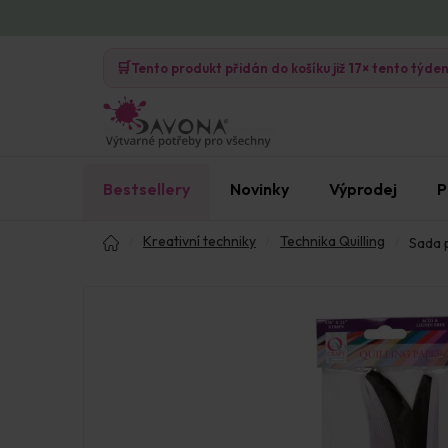
Přejít
na
🛒
obsah
Tento produkt přidán do košíku již
17×
tento týde
Bestsellery
Novinky
Výprodej
P
Domů
Kreativní techniky
Technika Quilling
Sada p