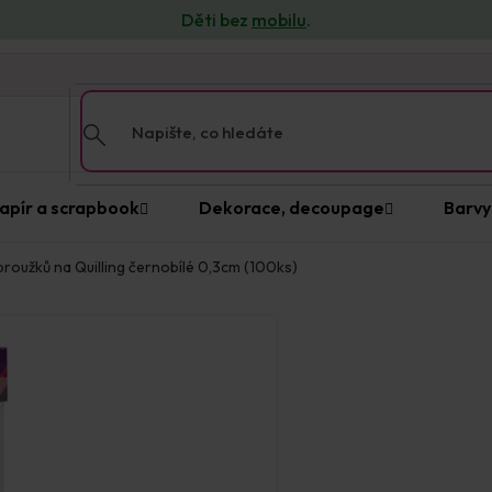
Děti bez
mobilu
.
n
apír a scrapbook
Dekorace, decoupage
Barvy
roužků na Quilling černobílé 0,3cm (100ks)
Položka byla vypro