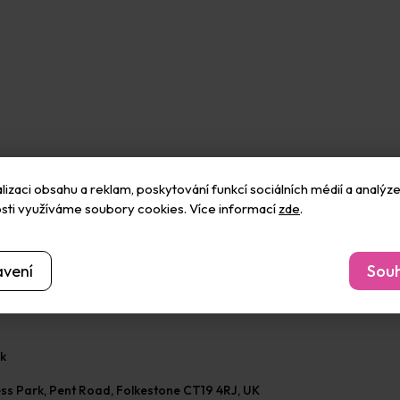
izaci obsahu a reklam, poskytování funkcí sociálních médií a analýze
sti využíváme soubory cookies. Více informací
zde
.
avení
Souh
pohánět ji vpřed začala v maloobchodu a vedla k akvizici a růstu spo
oucnost zajistilo neustálé inovace produktů, které si zákazníci zamil
uk
ss Park, Pent Road, Folkestone CT19 4RJ, UK