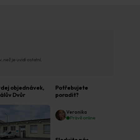
 než je uvidí ostatní.
dej objednávek,
Potřebujete
álův Dvůr
poradit?
Veronika
Právě online
Sledujte nás