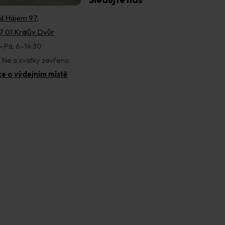
d Hájem 97,
7 01 Králův Dvůr
–Pá, 6–14:30
, Ne a svátky zavřeno.
ce o výdejním místě