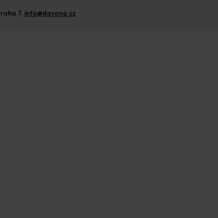
raha 7, 
info@davona.cz