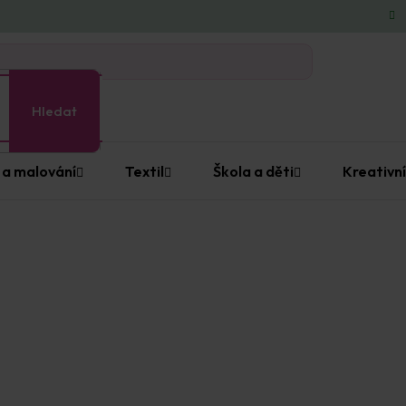
Hledat
 a malování
Textil
Škola a děti
Kreativní
dána…