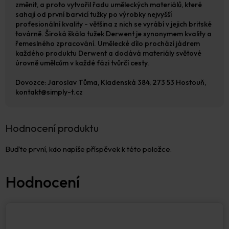
změnit, a proto vytvořil řadu uměleckých materiálů, které
sahají od první barvicí tužky po výrobky nejvyšší
profesionální kvality - většina z nich se vyrábí v jejich britské
továrně. Široká škála tužek Derwent je synonymem kvality a
řemeslného zpracování. Umělecké dílo prochází jádrem
každého produktu Derwent a dodává materiály světové
úrovně umělcům v každé fázi tvůrčí cesty.
Dovozce: Jaroslav Tůma, Kladenská 384, 273 53 Hostouň,
kontakt@simply-t.cz
Hodnocení produktu
Buďte první, kdo napíše příspěvek k této položce.