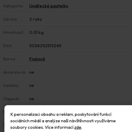
Kategorie
:
Umělecké pastelky
Záruka
:
2 roky
Hmotnost
:
0.01 kg
EAN
:
5028252513265
Barva
:
Fialová
Akvarelové
:
ne
Gelatos
:
ne
Olejové
:
ne
Pomůcka
:
ne
K personalizaci obsahu a reklam, poskytování funkcí
sociálních médií a analýze naší návštěvnosti využíváme
Školní
:
ne
soubory cookies. Více informací
zde
.