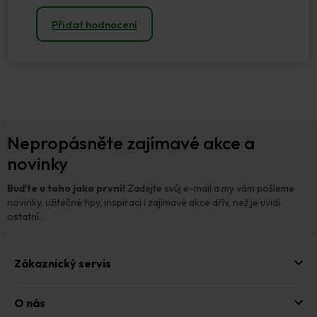
Přidat hodnocení
Z
Nepropásněte zajímavé akce a
á
p
novinky
a
t
Buďte u toho jako první!
Zadejte svůj e-mail a my vám pošleme
í
novinky, užitečné tipy, inspiraci i zajímavé akce dřív, než je uvidí
ostatní.
Zákaznický servis
O nás