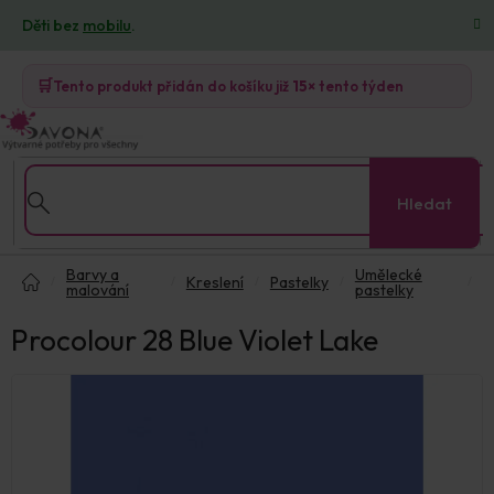
Přejít
Děti bez
mobilu
.
na
obsah
🛒
Tento produkt přidán do košíku již
15×
tento týden
Hledat
Domů
Barvy a
Umělecké
Kreslení
Pastelky
malování
pastelky
Procolour 28 Blue Violet Lake