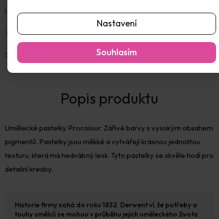
Umělecké
:
ano
Nastavení
Voskovky
:
ne
Souhlasím
Sada
:
Ne
Umělecké pastelky Procolour. Zářivé barvy s vysokým obsahem
pigmentů. Pastelky jsou měkké a vytvářejí krásnou jednolitou
texturu, která má hedvábný lesk. Tyto pastelky se skvěle hodí pro
detailní kresby.
Historie firmy sahá do roku 1832. Derwent ví, že potřeby a
touhy umělců se mohou v průběhu jejich uměleckého života