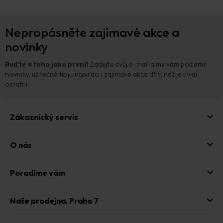
v
l
Z
á
Nepropásněte zajímavé akce a
á
d
p
novinky
a
a
c
t
í
Buďte u toho jako první!
Zadejte svůj e-mail a my vám pošleme
p
í
novinky, užitečné tipy, inspiraci i zajímavé akce dřív, než je uvidí
r
ostatní.
v
k
y
Zákaznický servis
v
ý
p
O nás
i
s
u
Poradíme vám
Naše prodejna,
Praha 7