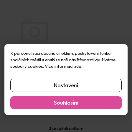
K personalizaci obsahu a reklam, poskytování funkcí
sociálních médií a analýze naší návštěvnosti využíváme
soubory cookies. Více informací
zde
.
Dámské tričko, kulatý
výstřih, KR, vel. XXL,
atolblue
Nastavení
Vyprodáno
94 Kč
Souhlasím
Detail
3
položek celkem
O