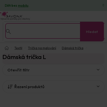
Přejít
Děti bez
mobilu
.
na
obsah
Hledat
Domů
Textil
Trička na malování
Dámská trička
Dámská trička L
V
Otevřít filtr
ý
p
i
Řazení produktů
s
p
r
o