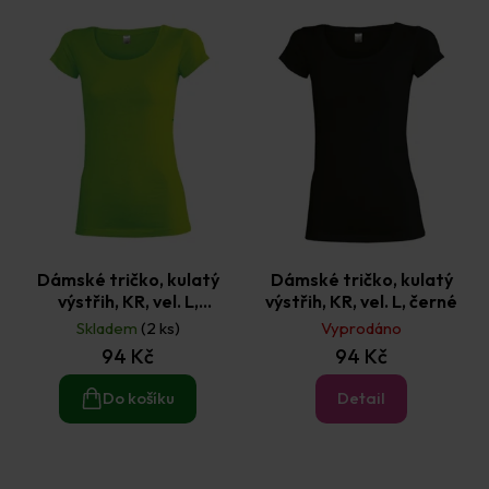
d
u
k
t
ů
Dámské tričko, kulatý
Dámské tričko, kulatý
výstřih, KR, vel. L,
výstřih, KR, vel. L, černé
flashgreen
Skladem
(2 ks)
Vyprodáno
94 Kč
94 Kč
Do košíku
Detail