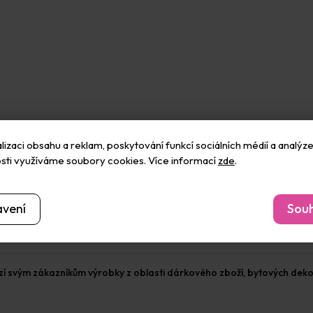
izaci obsahu a reklam, poskytování funkcí sociálních médií a analýze
sti využíváme soubory cookies. Více informací
zde
.
avení
Souh
bízí svým zákazníkům výrobky z oblasti dárkového zboží, bytových deko