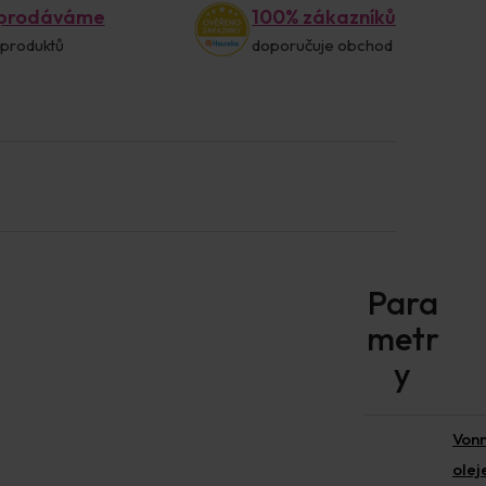
 prodáváme
100% zákazníků
 produktů
doporučuje obchod
Von
olej