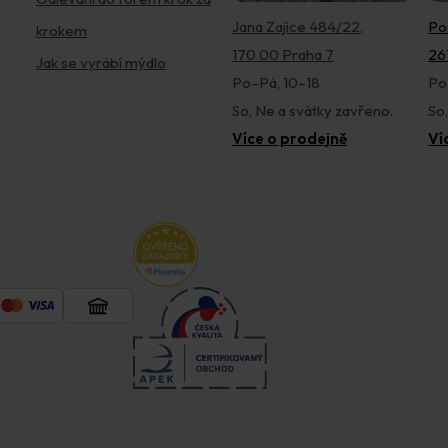
Jana Zajíce 484/22,
Po
krokem
170 00 Praha 7
26
Jak se vyrábí mýdlo
Po–Pá, 10–18
Po
So, Ne a svátky zavřeno.
So
Více o prodejně
Ví