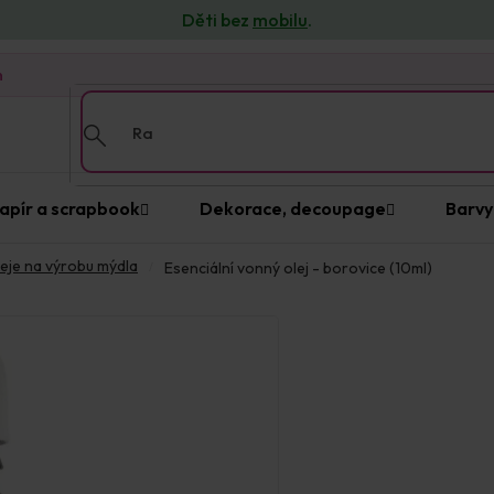
Děti bez
mobilu
.
n
apír a scrapbook
Dekorace, decoupage
Barvy
eje na výrobu mýdla
Esenciální vonný olej - borovice (10ml)
Prodejna Praha