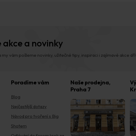
 akce a novinky
 my vám pošleme novinky, užitečné tipy, inspiraci i zajímavé akce dřív,
Poradíme vám
Naše prodejna,
Vý
Praha 7
Kr
Blog
Nejčastější dotazy
Návod pro tvoření s Big
Shotem
Odlévání do forem krok za