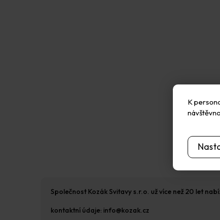
K personal
návštěvno
Nast
Společnost Kozák Svitavy s.r.o. už více než 20 let na
kontaktní údaje: info@kozak.cz