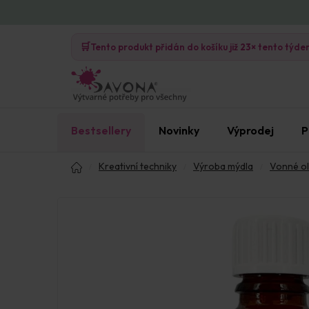
Přejít
na
🛒
obsah
Tento produkt přidán do košíku již
23×
tento týde
Bestsellery
Novinky
Výprodej
P
Domů
Kreativní techniky
Výroba mýdla
Vonné ol