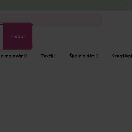
Hledat
 a malování
Textil
Škola a děti
Kreativní