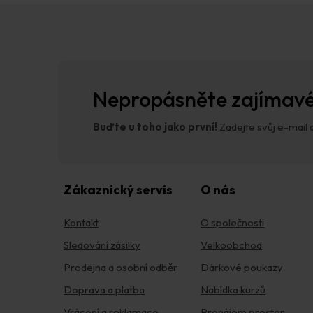
Z
á
p
a
t
í
Nepropásněte zajímavé
Buďte u toho jako první!
Zadejte svůj e-mail a
Zákaznický servis
O nás
Kontakt
O společnosti
Sledování zásilky
Velkoobchod
Prodejna a osobní odběr
Dárkové poukazy
Doprava a platba
Nabídka kurzů
Vrácení a reklamace
Pronájem prostor