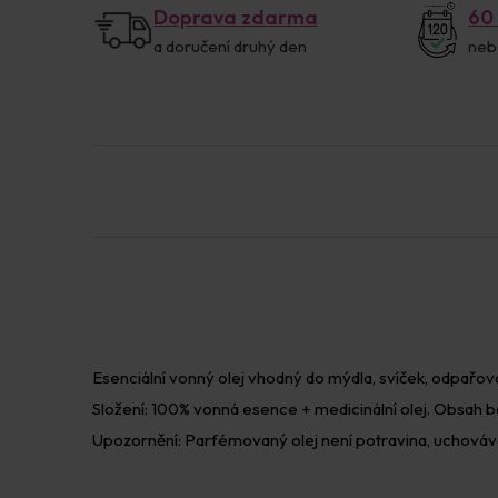
Doprava zdarma
60
a doručení druhý den
neb
Esenciální vonný olej vhodný do mýdla, svíček, odpařo
Složení: 100% vonná esence + medicinální olej. Obsah ba
Upozornění: Parfémovaný olej není potravina, uchová