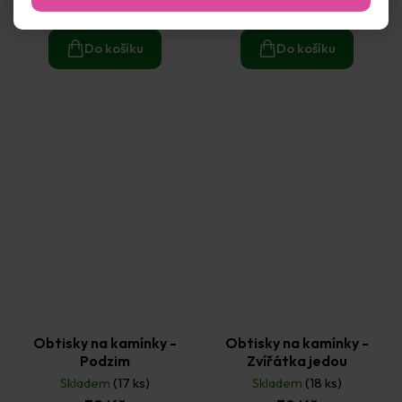
39 Kč
39 Kč
Do košíku
Do košíku
Obtisky na kamínky -
Obtisky na kamínky -
Podzim
Zvířátka jedou
Skladem
(17 ks)
Skladem
(18 ks)