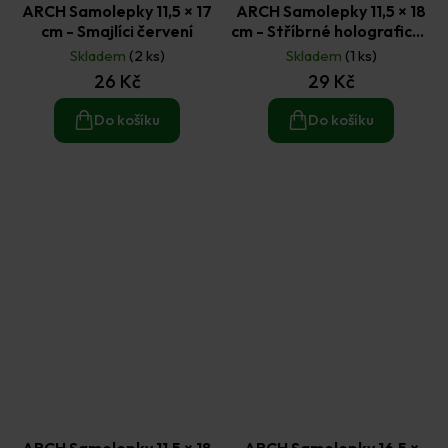
ARCH Samolepky 11,5 × 17
ARCH Samolepky 11,5 × 18
cm - Smajlíci červení
cm - Stříbrné holografické
vločky
Skladem
(2 ks)
Skladem
(1 ks)
26 Kč
29 Kč
Do košíku
Do košíku
ARCH Samolepky 11,5 × 18
ARCH Samolepky 16,5 ×