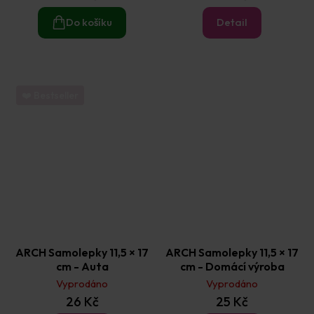
Do košíku
Detail
❤️ Bestseller
ARCH Samolepky 11,5 × 17
ARCH Samolepky 11,5 × 17
cm - Auta
cm - Domácí výroba
Vyprodáno
Vyprodáno
26 Kč
25 Kč