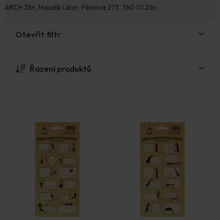
ARCH Zlín, Macalík Libor, Filmová 273, 760 01 Zlín
V
Otevřít filtr
ý
p
i
Řazení produktů
s
p
r
o
d
u
k
t
ů