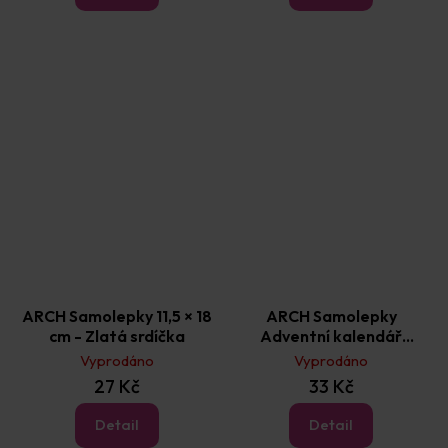
ARCH Samolepky 11,5 × 18
ARCH Samolepky
cm - Zlatá srdíčka
Adventní kalendář
sněhulák
Vyprodáno
Vyprodáno
27 Kč
33 Kč
Detail
Detail