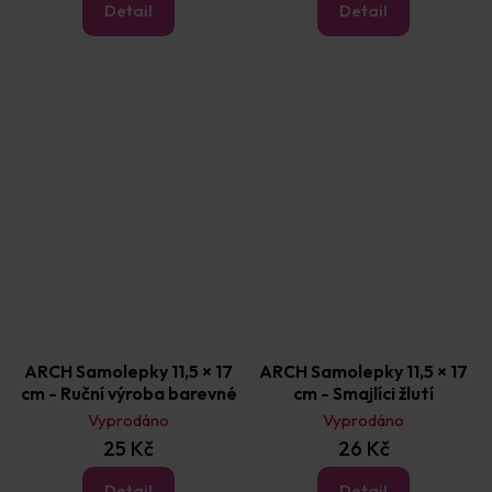
Detail
Detail
ARCH Samolepky 11,5 × 17
ARCH Samolepky 11,5 × 17
cm - Ruční výroba barevné
cm - Smajlíci žlutí
Vyprodáno
Vyprodáno
25 Kč
26 Kč
Detail
Detail