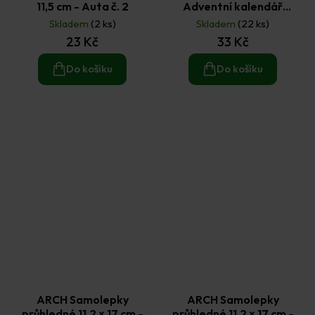
11,5 cm - Auta č. 2
Adventní kalendář
červenošedé
Skladem
(2 ks)
Skladem
(22 ks)
23 Kč
33 Kč
Do košíku
Do košíku
ARCH Samolepky
ARCH Samolepky
průhledné 11,2 × 17 cm -
průhledné 11,2 × 17 cm -