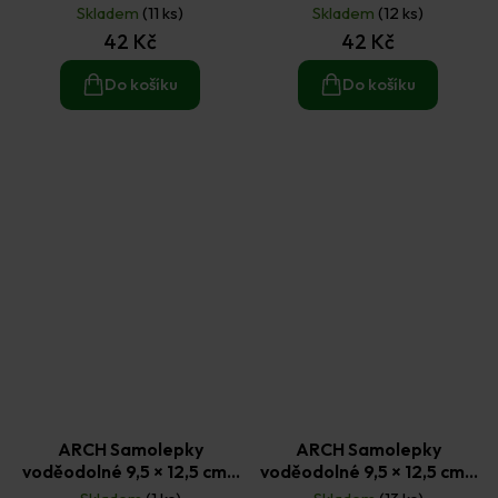
Dinosauři 1
Dinosauři 2
Skladem
(11 ks)
Skladem
(12 ks)
42 Kč
42 Kč
Do košíku
Do košíku
ARCH Samolepky
ARCH Samolepky
voděodolné 9,5 × 12,5 cm -
voděodolné 9,5 × 12,5 cm -
Peří
Psi 2