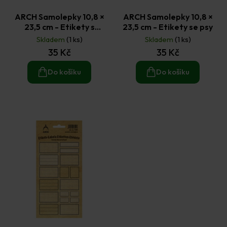
ARCH Samolepky 10,8 ×
ARCH Samolepky 10,8 ×
23,5 cm - Etikety s
23,5 cm - Etikety se psy
kočkami
Skladem
(1 ks)
Skladem
(1 ks)
35 Kč
35 Kč
Do košíku
Do košíku