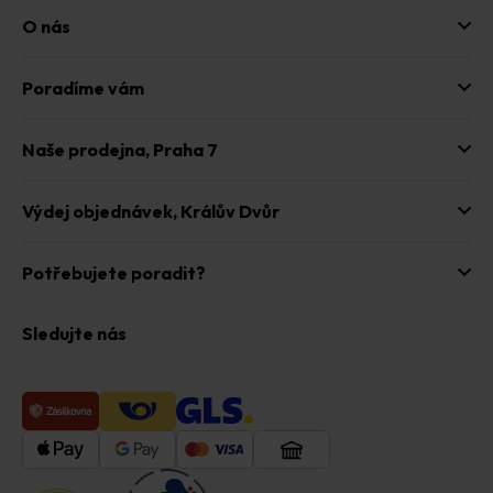
u
O nás
Poradíme vám
Naše prodejna,
Praha 7
Výdej objednávek,
Králův Dvůr
Potřebujete poradit?
Sledujte nás