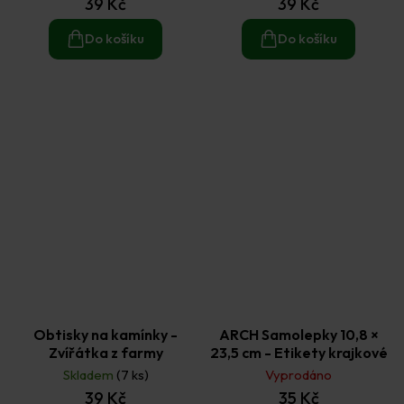
39 Kč
39 Kč
Do košíku
Do košíku
Obtisky na kamínky -
ARCH Samolepky 10,8 ×
Zvířátka z farmy
23,5 cm - Etikety krajkové
Skladem
(7 ks)
Vyprodáno
39 Kč
35 Kč