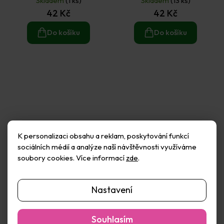
Skladem
(1 ks)
Skladem
(13 ks)
42 Kč
42 Kč
Do košíku
Do košíku
K personalizaci obsahu a reklam, poskytování funkcí
sociálních médií a analýze naší návštěvnosti využíváme
soubory cookies. Více informací
zde
.
Nastavení
Obtisky na kamínky -
Obtisky na kamínky -
Moře č.1
Moře č.2
Souhlasím
Skladem
(7 ks)
Skladem
(10 ks)