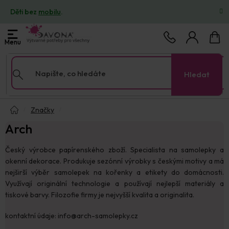
Přejít
Děti bez
mobilu
.
na
obsah
Nákup
košík
Hledat
Domů
Značky
Arch
Český výrobce papírenského zboží. Specialista na samolepky a
okenní dekorace. Produkuje sezónní výrobky s českými motivy a má
nejširší výběr samolepek na kořenky a etikety do domácnosti.
Využívají originální technologie a používají nejlepší materiály a
tiskové barvy. Filozofie firmy je nejvyšší kvalita a originalita.
kontaktní údaje: info@arch-samolepky.cz