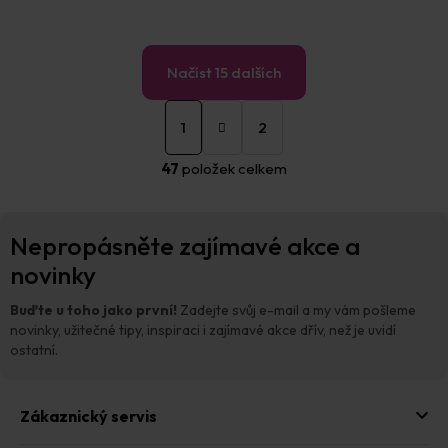
Načíst 15 dalších
S
O
t
1
2
v
r
á
l
47
položek celkem
n
á
k
d
o
a
Z
v
c
Nepropásněte zajímavé akce a
á
á
í
n
p
novinky
p
í
a
r
t
v
Buďte u toho jako první!
Zadejte svůj e-mail a my vám pošleme
í
k
novinky, užitečné tipy, inspiraci i zajímavé akce dřív, než je uvidí
y
ostatní.
v
ý
p
Zákaznický servis
i
s