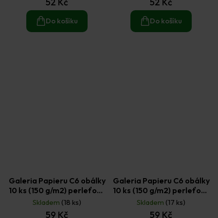
52 Kč
52 Kč
Do košíku
Do košíku
Galeria Papieru C6 obálky
Galeria Papieru C6 obálky
10 ks (150 g/m2) perleťové
10 ks (150 g/m2) perleťové
černé
hnědé
Skladem
(18 ks)
Skladem
(17 ks)
59 Kč
59 Kč