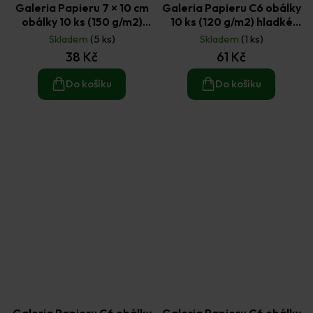
Galeria Papieru 7 × 10 cm
Galeria Papieru C6 obálky
obálky 10 ks (150 g/m2)
10 ks (120 g/m2) hladké
perleťové krémové
fuchsiové
Skladem
(5 ks)
Skladem
(1 ks)
38 Kč
61 Kč
Do košíku
Do košíku
Galeria Papieru C6 obálky
Galeria Papieru C6 obálky