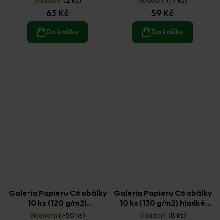
Skladem
(2 ks)
Skladem
(17 ks)
63 Kč
59 Kč
Do košíku
Do košíku
Galeria Papieru C6 obálky
Galeria Papieru C6 obálky
10 ks (120 g/m2)
10 ks (130 g/m2) hladké
slonovinová kost
levandulové
Skladem
(>50 ks)
Skladem
(8 ks)