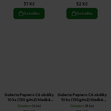
37 Kč
52 Kč
Do košíku
Do košíku
Galeria Papieru C6 obálky
Galeria Papieru C6 obálky
10 ks (130 g/m2) hladké
10 ks (130g/m2) hladké
světle zelené
šedé
Skladem
(4 ks)
Skladem
(8 ks)