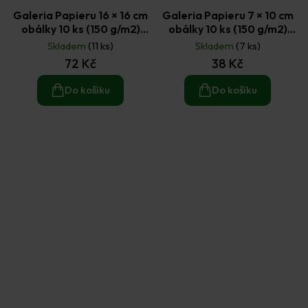
Galeria Papieru 16 × 16 cm
Galeria Papieru 7 × 10 cm
obálky 10 ks (150 g/m2)
obálky 10 ks (150 g/m2)
perleťová zelená
perleťové červené
Skladem
(11 ks)
Skladem
(7 ks)
72 Kč
38 Kč
Do košíku
Do košíku