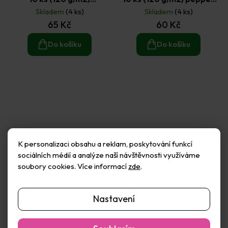
mramorované bílo zlaté
hnědé
Skladem
(4 ks)
Skladem
(4 ks)
65 Kč
60 Kč
Do košíku
Do košíku
K personalizaci obsahu a reklam, poskytování funkcí
sociálních médií a analýze naší návštěvnosti využíváme
soubory cookies. Více informací
zde
.
Nastavení
Galeria Papieru C6 obálky
Galeria Papieru C6 obálky
10 ks (120 g/m2) pepper
10 ks (120 g/m2) perleťové