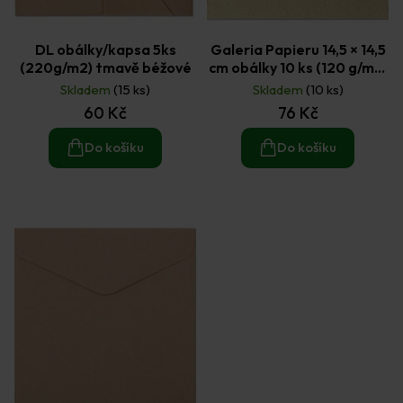
DL obálky/kapsa 5ks
Galeria Papieru 14,5 × 14,5
(220g/m2) tmavě béžové
cm obálky 10 ks (120 g/m2)
perleťové zlaté
Skladem
(15 ks)
Skladem
(10 ks)
60 Kč
76 Kč
Do košíku
Do košíku