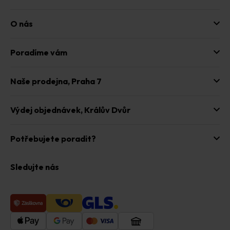
s
u
O nás
Poradíme vám
Naše prodejna,
Praha 7
Výdej objednávek,
Králův Dvůr
Potřebujete poradit?
Sledujte nás