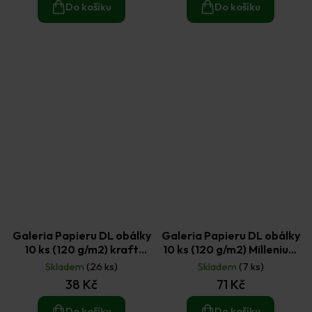
Do košíku
Do košíku
Galeria Papieru DL obálky
Galeria Papieru DL obálky
10 ks (120 g/m2) kraft
10 ks (120 g/m2) Millenium
tmavě béžové
perleťové bílé
Skladem
(26 ks)
Skladem
(7 ks)
38 Kč
71 Kč
Do košíku
Do košíku