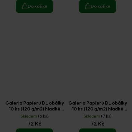
Do košíku
Do košíku
Galeria Papieru DL obálky
Galeria Papieru DL obálky
10 ks (120 g/m2) hladké
10 ks (120 g/m2) hladké
fuchsiové
hnědé
Skladem
(5 ks)
Skladem
(7 ks)
72 Kč
72 Kč