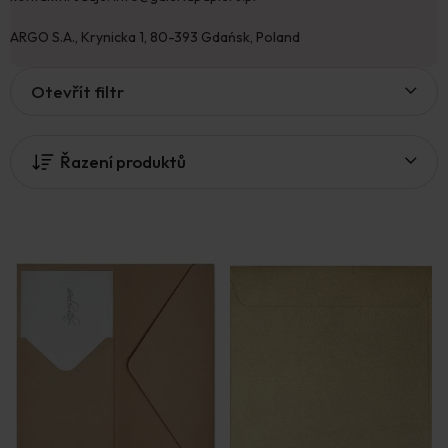
ARGO S.A., Krynicka 1, 80-393 Gdańsk, Poland
V
Otevřít filtr
ý
p
i
Řazení produktů
s
p
r
o
d
u
k
t
ů