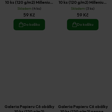
10 ks (120 g/m2) Millenium
10 ks (120 g/m2) Millenium
diamantově bílé
perleťové bílé
Skladem
(4 ks)
Skladem
(3 ks)
59 Kč
59 Kč
Do košíku
Do košíku
Galeria Papieru C6 obálky
Galeria Papieru C6 obálky
10 ks (120 g/m2)
10 ks (120 g/m2) pepper