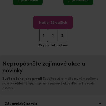
Načíst 32 dalších
S
O
t
1
3
v
r
á
l
79
položek celkem
n
á
k
d
o
a
Z
v
c
Nepropásněte zajímavé akce a
á
á
í
n
p
novinky
p
í
a
r
t
v
Buďte u toho jako první!
Zadejte svůj e-mail a my vám pošleme
í
k
novinky, užitečné tipy, inspiraci i zajímavé akce dřív, než je uvidí
y
ostatní.
v
ý
p
Zákaznický servis
i