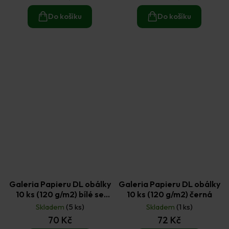
Do košíku
Do košíku
Galeria Papieru DL obálky
Galeria Papieru DL obálky
10 ks (120 g/m2) bílé se
10 ks (120 g/m2) černá
zlatými vlákny
Skladem
(5 ks)
Skladem
(1 ks)
70 Kč
72 Kč