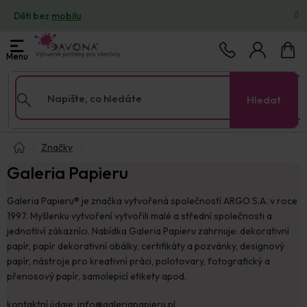
Přejít
Děti bez
mobilu
.
na
obsah
Nákup
košík
Hledat
Domů
Značky
Galeria Papieru
Galeria Papieru® je značka vytvořená společností ARGO S.A. v roce
1997. Myšlenku vytvoření vytvořili malé a střední společnosti a
jednotliví zákazníci. Nabídka Galeria Papieru zahrnuje: dekorativní
papír, papír dekorativní obálky, certifikáty a pozvánky, designový
papír, nástroje pro kreativní práci, polotovary, fotografický a
přenosový papír, samolepicí etikety apod.
kontaktní údaje: info@galeriapapieru.pl