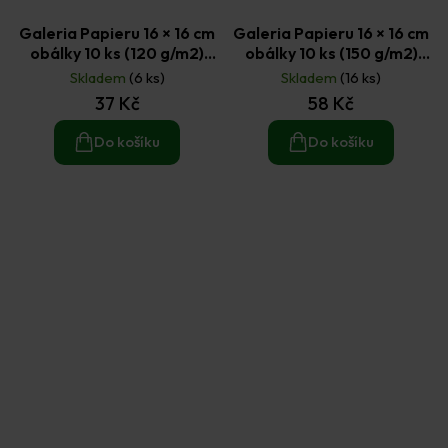
Galeria Papieru 16 × 16 cm
Galeria Papieru 16 × 16 cm
obálky 10 ks (120 g/m2)
obálky 10 ks (150 g/m2)
tmavý kraft
hladká bílá
Skladem
(6 ks)
Skladem
(16 ks)
37 Kč
58 Kč
Do košíku
Do košíku