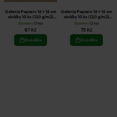
Galeria Papieru 16 × 16 cm
Galeria Papieru 16 × 16 cm
obálky 10 ks (120 g/m2)
obálky 10 ks (120 g/m2)
kraft
terrazzo bílá
Skladem
(5 ks)
Skladem
(2 ks)
87 Kč
75 Kč
Do košíku
Do košíku