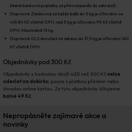
žádné bankovní poplatky za převod peněz do zahraničí.
Dopravné Zásilkovna za každý balík do 5 kg je účtováno ve
výši 84 Kč včetně DPH, nad 5 kg je účtováno 95 Kč včetně
DPH. Maximálně 15 kg.
Dopravné GLS doručení na adresu do 31,5 kg je účtováno 160
Kč včetně DPH.
Objednávky pod 300 Kč
Objednávky s hodnotou zboží nižší než 300 Kč
nelze
odeslat na dobírku
, pouze s platbou předem nebo
úhradou online kartou. Za tyto objednávky účtujeme
balné
49 Kč
.
Z
Nepropásněte zajímavé akce a
á
p
novinky
a