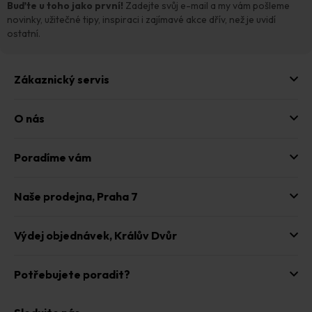
t
Buďte u toho jako první!
Zadejte svůj e-mail a my vám pošleme
í
novinky, užitečné tipy, inspiraci i zajímavé akce dřív, než je uvidí
ostatní.
Zákaznický servis
O nás
Poradíme vám
Naše prodejna,
Praha 7
Výdej objednávek,
Králův Dvůr
Potřebujete poradit?