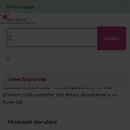
Přejít
Děti bez
mobilu
.
na
obsah
Hledat
Domů
Jsme tu pro vás
Doručení
od 49
Kč. Objednávky
do 11 hodin
(GLS)
odesíláme ještě dnes. Vrácení
do 60
dnů. Ať víte
předem, kolik zaplatíte, kdy dorazí objednávka a co
bude dál.
Možnosti doručení