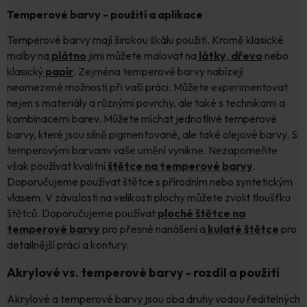
Temperové barvy - použití a aplikace
Temperové barvy mají širokou škálu použití. Kromě klasické
malby na
plátno
jimi můžete malovat na
látky
,
dřevo
nebo
klasický
papír
. Zejména temperové barvy nabízejí
neomezené možnosti při vaší práci. Můžete experimentovat
nejen s materiály a různými povrchy, ale také s technikami a
kombinacemi barev. Můžete míchat jednotlivé temperové
barvy, které jsou silně pigmentované, ale také olejové barvy. S
temperovými barvami vaše umění vynikne. Nezapomeňte
však používat kvalitní
štětce na temperové barvy
.
Doporučujeme používat štětce s přírodním nebo syntetickým
vlasem. V závislosti na velikosti plochy můžete zvolit tloušťku
štětců. Doporučujeme používat
ploché štětce na
temperové barvy
pro přesné nanášení a
kulaté štětce
pro
detailnější práci a kontury.
Akrylové vs. temperové barvy - rozdíl a použití
Akrylové a temperové barvy jsou oba druhy vodou ředitelných