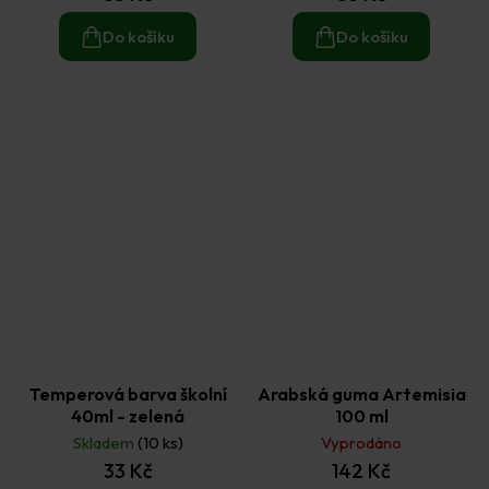
Do košíku
Do košíku
Temperová barva školní
Arabská guma Artemisia
40ml - zelená
100 ml
Skladem
(10 ks)
Vyprodáno
33 Kč
142 Kč