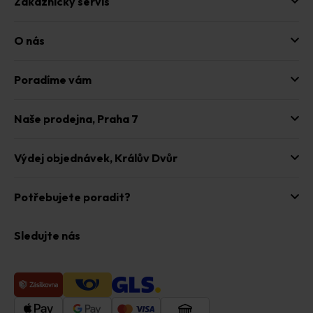
Zákaznický servis
i
s
u
O nás
Poradíme vám
Naše prodejna,
Praha 7
Výdej objednávek,
Králův Dvůr
Potřebujete poradit?
Sledujte nás