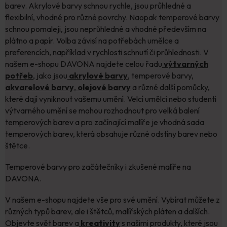
barev. Akrylové barvy schnou rychle, jsou průhledné a
flexibilní, vhodné pro různé povrchy. Naopak temperové barvy
schnou pomaleji, jsou neprůhledné a vhodné především na
plátno a papír. Volba závisí na potřebách umělce a
preferencích, například v rychlosti schnutí či průhlednosti. V
našem e-shopu DAVONA najdete celou řadu
výtvarných
potřeb
,
jako jsou
akrylové barvy
, temperové barvy,
akvarelové barvy
,
olejové barvy
a různé další pomůcky,
které dají vyniknout vašemu umění. Velcí umělci nebo studenti
výtvarného umění se mohou rozhodnout pro velká balení
temperových barev a pro začínající malíře je vhodná sada
temperových barev, která obsahuje různé odstíny barev nebo
štětce.
Temperové barvy pro začátečníky i zkušené malíře na
DAVONA.
V našem e-shopu najdete vše pro své umění. Vybírat můžete z
různých typů barev, ale i štětců, malířských pláten a dalších.
Objevte svět barev a
kreativity
s našimi produkty, které jsou