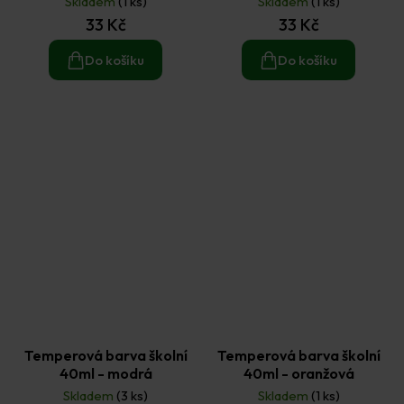
Skladem
(1 ks)
Skladem
(1 ks)
33 Kč
33 Kč
Do košíku
Do košíku
Temperová barva školní
Temperová barva školní
40ml - modrá
40ml - oranžová
Skladem
(3 ks)
Skladem
(1 ks)