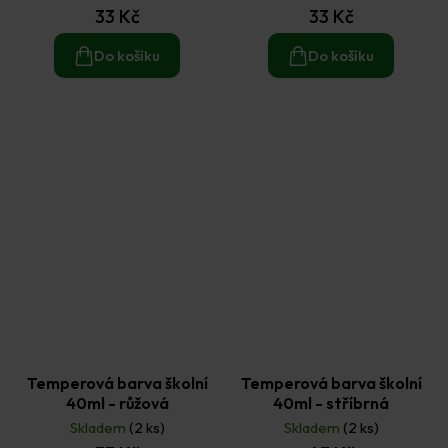
33 Kč
33 Kč
Do košíku
Do košíku
Temperová barva školní
Temperová barva školní
40ml - růžová
40ml - stříbrná
Skladem
(2 ks)
Skladem
(2 ks)