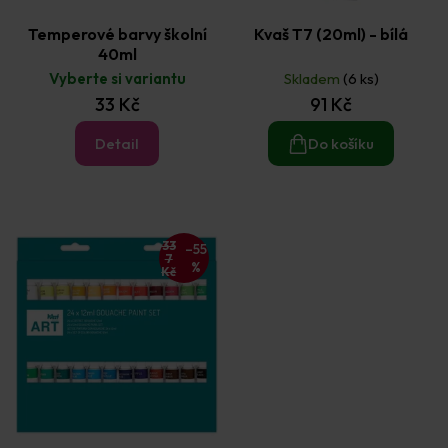
Temperové barvy školní
Kvaš T7 (20ml) - bílá
40ml
Vyberte si variantu
Skladem
(6 ks)
33 Kč
91 Kč
Detail
Do košíku
33
–55
7
%
Kč