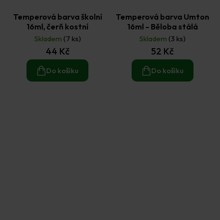
Temperová barva školní
Temperová barva Umton
16ml, čerň kostní
16ml - Běloba stálá
Skladem
(7 ks)
Skladem
(3 ks)
44 Kč
52 Kč
Do košíku
Do košíku