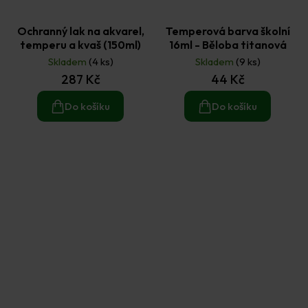
Ochranný lak na akvarel,
Temperová barva školní
temperu a kvaš (150ml)
16ml - Běloba titanová
Skladem
(4 ks)
Skladem
(9 ks)
287 Kč
44 Kč
Do košíku
Do košíku