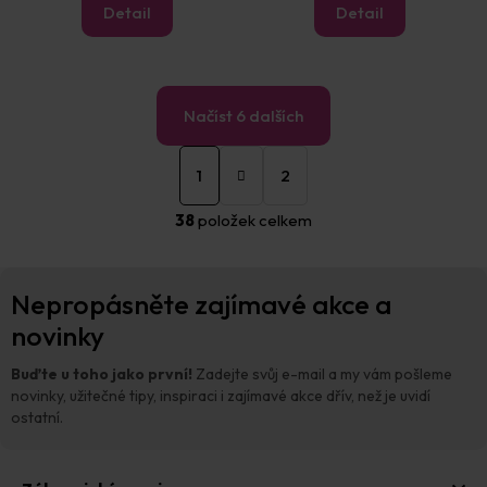
Detail
Detail
Načíst 6 dalších
S
O
t
1
2
v
r
á
l
38
položek celkem
n
á
k
d
o
a
Z
v
c
Nepropásněte zajímavé akce a
á
á
í
n
p
novinky
p
í
a
r
t
v
Buďte u toho jako první!
Zadejte svůj e-mail a my vám pošleme
í
k
novinky, užitečné tipy, inspiraci i zajímavé akce dřív, než je uvidí
y
ostatní.
v
ý
p