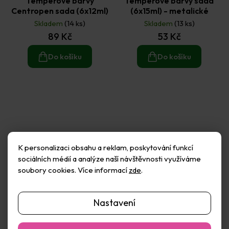
Temperové barvy
Temperové barvy sada
Centropen sada (6x12ml)
(6x15ml) - metalické
Skladem
(14 ks)
Skladem
(13 ks)
89 Kč
53 Kč
Do košíku
Do košíku
K personalizaci obsahu a reklam, poskytování funkcí
sociálních médií a analýze naší návštěvnosti využíváme
soubory cookies. Více informací
zde
.
Nastavení
Temperové barvy sada
Temperové barvy sada