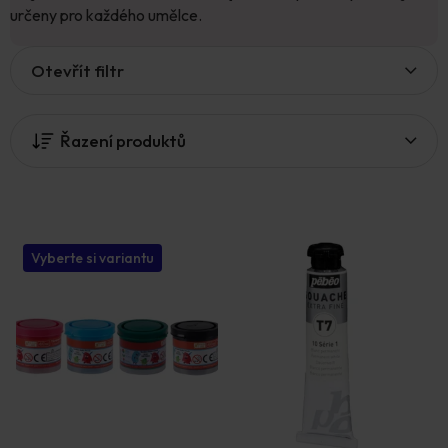
určeny pro každého umělce.
V
Otevřít filtr
ý
p
i
Řazení produktů
s
p
r
o
d
u
Vyberte si variantu
k
t
ů