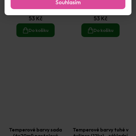
Souhlasím
(6x15ml) - neonové
(6x15ml) - pastelové
Skladem
(8 ks)
Skladem
(15 ks)
53 Kč
53 Kč
Do košíku
Do košíku
Temperové barvy sada
Temperové barvy tuhé v
(6x20ml) pastelové
tyčince (12ks) - základní