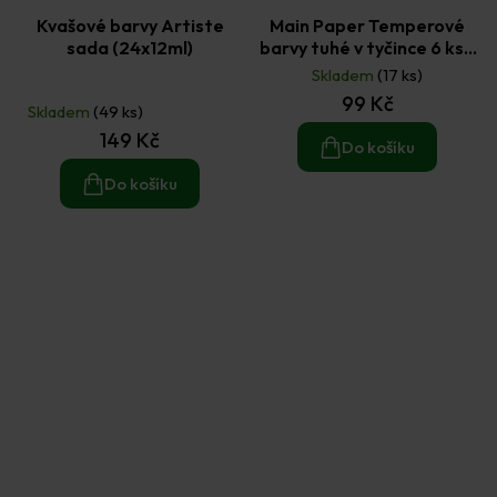
Kvašové barvy Artiste
Main Paper Temperové
sada (24x12ml)
barvy tuhé v tyčince 6 ks -
základní
Skladem
(17 ks)
Průměrné
99 Kč
hodnocení
Skladem
(49 ks)
produktu
149 Kč
je
Do košíku
5,0
z
Do košíku
5
hvězdiček.