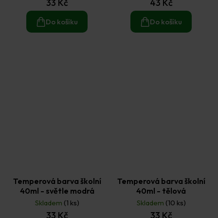
33 Kč
43 Kč
Do košíku
Do košíku
Temperová barva školní
Temperová barva školní
40ml - světle modrá
40ml - tělová
Skladem
(1 ks)
Skladem
(10 ks)
33 Kč
33 Kč