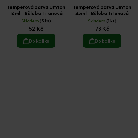
Temperová barva Umton
Temperová barva Umton
16ml - Běloba titanová
35ml - Běloba titanová
Skladem
(5 ks)
Skladem
(1 ks)
52 Kč
73 Kč
Do košíku
Do košíku