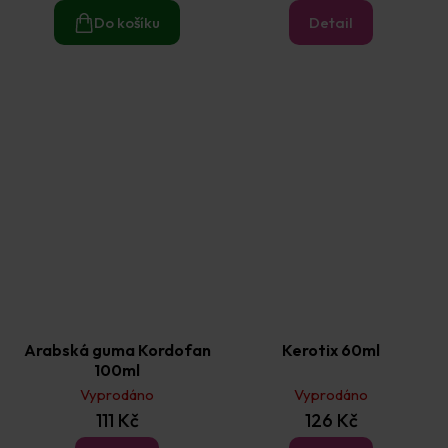
Do košíku
Detail
Arabská guma Kordofan
Kerotix 60ml
100ml
Vyprodáno
Vyprodáno
111 Kč
126 Kč