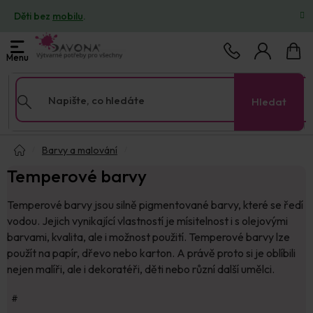
Přejít
Děti bez
mobilu
.
na
obsah
Nákup
košík
Hledat
Domů
Barvy a malování
Temperové barvy
Temperové barvy jsou silně pigmentované barvy, které se ředí
vodou. Jejich vynikající vlastností je mísitelnost i s olejovými
barvami, kvalita, ale i možnost použití. Temperové barvy lze
použít na papír, dřevo nebo karton. A právě proto si je oblíbili
nejen malíři, ale i dekoratéři, děti nebo různí další umělci.
#